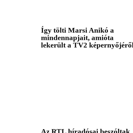
Így tölti Marsi Anikó a
mindennapjait, amióta
lekerült a TV2 képernyőjérő
Az RTL híradósai beszóltak