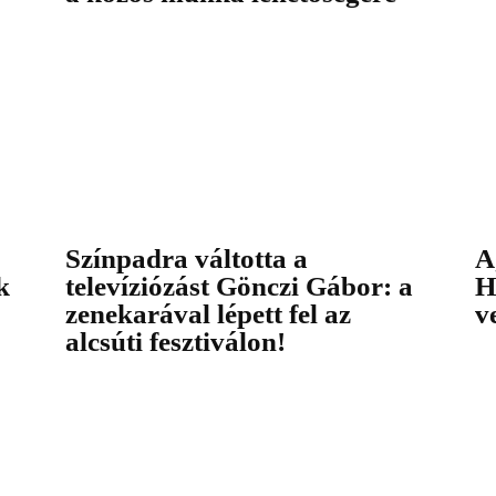
Színpadra váltotta a
A
k
televíziózást Gönczi Gábor: a
H
zenekarával lépett fel az
v
alcsúti fesztiválon!