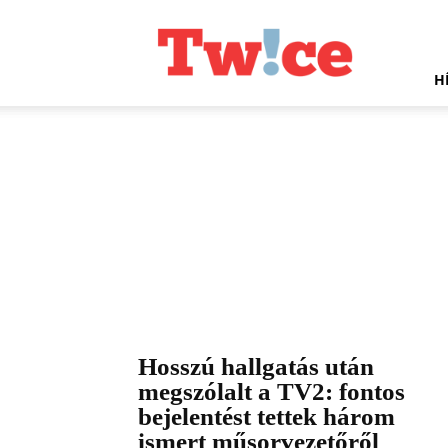
Twice.hu
H
Hosszú hallgatás után
megszólalt a TV2: fontos
bejelentést tettek három
ismert műsorvezetőről