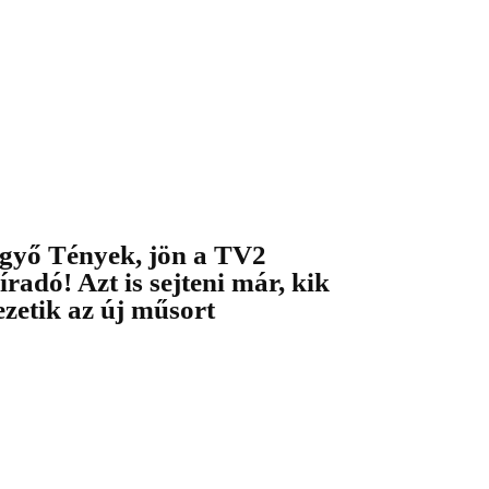
győ Tények, jön a TV2
íradó! Azt is sejteni már, kik
ezetik az új műsort