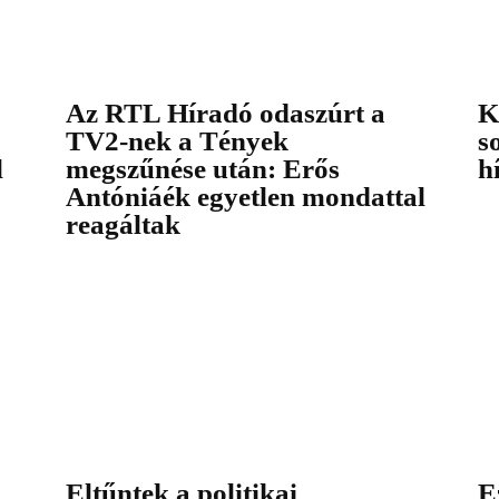
Az RTL Híradó odaszúrt a
K
TV2-nek a Tények
s
l
megszűnése után: Erős
h
Antóniáék egyetlen mondattal
reagáltak
Eltűntek a politikai
E