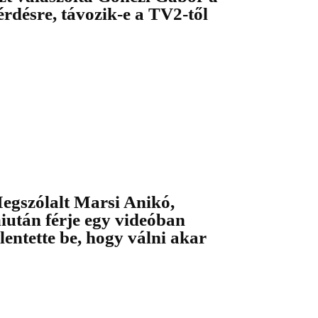
érdésre, távozik-e a TV2-től
egszólalt Marsi Anikó,
iután férje egy videóban
elentette be, hogy válni akar