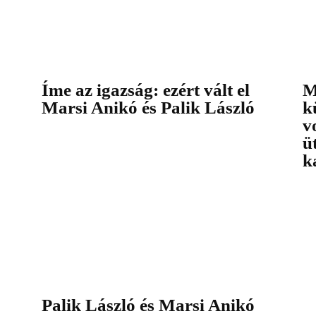
Íme az igazság: ezért vált el
M
Marsi Anikó és Palik László
k
v
ü
k
Palik László és Marsi Anikó