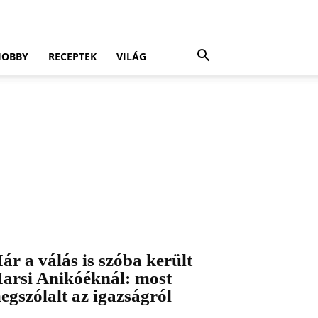
HOBBY
RECEPTEK
VILÁG
ár a válás is szóba került
arsi Anikóéknál: most
egszólalt az igazságról