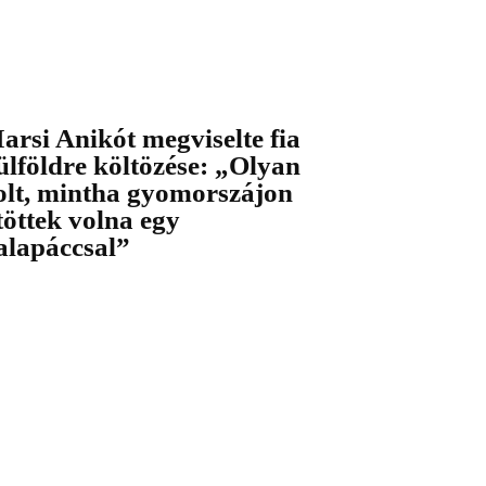
arsi Anikót megviselte fia
ülföldre költözése: „Olyan
olt, mintha gyomorszájon
töttek volna egy
alapáccsal”