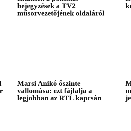
bejegyzések a TV2
k
műsorvezetőjének oldaláról
l
Marsi Anikó őszinte
M
r
vallomása: ezt fájlalja a
m
legjobban az RTL kapcsán
j