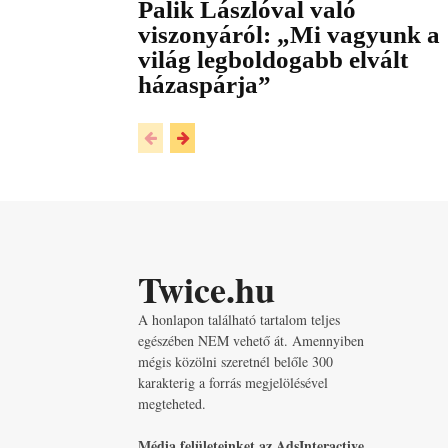
Palik Lászlóval való
viszonyáról: „Mi vagyunk a
világ legboldogabb elvált
házaspárja”
Twice.hu
A honlapon található tartalom teljes
egészében NEM vehető át. Amennyiben
mégis közölni szeretnél belőle 300
karakterig a forrás megjelölésével
megteheted.
Média felületeinket az AdsInteractive