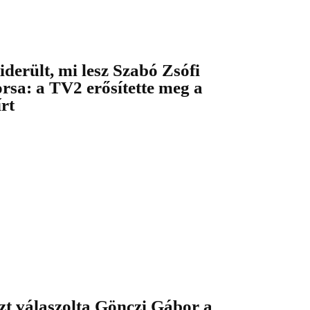
iderült, mi lesz Szabó Zsófi
orsa: a TV2 erősítette meg a
írt
zt válaszolta Gönczi Gábor a