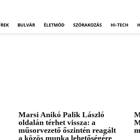
ÍREK
BULVÁR
ÉLETMÓD
SZÓRAKOZÁS
HI-TECH
Marsi Anikó Palik László
M
oldalán térhet vissza: a
M
műsorvezető őszintén reagált
m
a közös munka lehetőségére