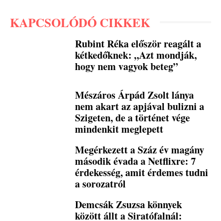
KAPCSOLÓDÓ CIKKEK
Rubint Réka először reagált a
kétkedőknek: „Azt mondják,
hogy nem vagyok beteg”
Mészáros Árpád Zsolt lánya
nem akart az apjával bulizni a
Szigeten, de a történet vége
mindenkit meglepett
Megérkezett a Száz év magány
második évada a Netflixre: 7
érdekesség, amit érdemes tudni
a sorozatról
Demcsák Zsuzsa könnyek
között állt a Siratófalnál: