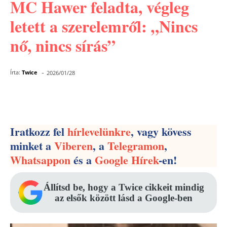
MC Hawer feladta, végleg
letett a szerelemről: „Nincs
nő, nincs sírás”
-
Írta:
Twice
2026/01/28
Facebook
Pinterest
WhatsApp
Iratkozz fel
hírlevelünkre
, vagy kövess
minket a
Viberen
, a
Telegramon
,
Whatsappon
és a
Google Hírek
-en!
Állítsd be, hogy a Twice cikkeit mindig
az elsők között lásd a Google-ben