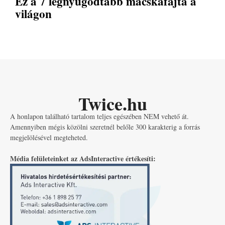
Ez a 7 legnyugodtabb macskafajta a
világon
Twice.hu
A honlapon található tartalom teljes egészében NEM vehető át.
Amennyiben mégis közölni szeretnél belőle 300 karakterig a forrás
megjelölésével megteheted.
Média felületeinket az AdsInteractive értékesíti: