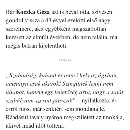
Koczka Géza
Bár
azt is bevallotta, szívesen
gondol vissza a 43 évvel ezelőtti első nagy
szerelmére, akit egyébként megszállottan
keresett az elmúlt években, de nem találta, ma
mégis bátran kijelentheti.
Hirdetés
„Szabadság, kaland és annyi hely az ágyban,
amennyit csak akarok! Szinglinek lenni nem
állapot, hanem egy lehetőség arra, hogy a saját
szabályaim szerint játsszak”
– nyilatkozta, és
erről most már senkiért sem mondana le.
Ráadásul tavaly nyáron megszületett az unokája,
akivel imád időt tölteni.