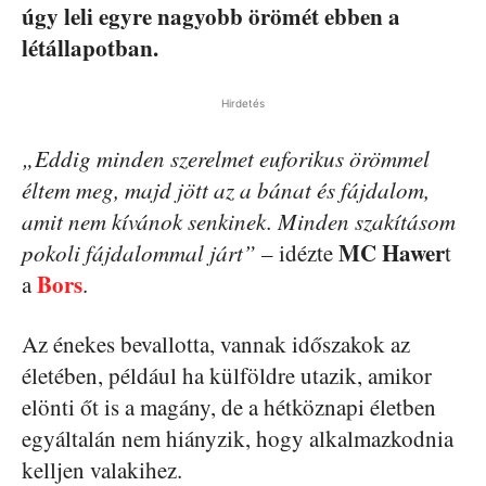
úgy leli egyre nagyobb örömét ebben a
létállapotban.
Hirdetés
„Eddig minden szerelmet euforikus örömmel
éltem meg, majd jött az a bánat és fájdalom,
amit nem kívánok senkinek. Minden szakításom
MC Hawer
pokoli fájdalommal járt”
– idézte
t
Bors
a
.
Az énekes bevallotta, vannak időszakok az
életében, például ha külföldre utazik, amikor
elönti őt is a magány, de a hétköznapi életben
egyáltalán nem hiányzik, hogy alkalmazkodnia
kelljen valakihez.