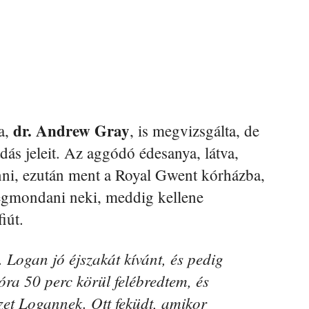
dr. Andrew Gray
a,
, is megvizsgálta, de
dás jeleit. Az aggódó édesanya, látva,
ni, ezután ment a Royal Gwent kórházba,
egmondani neki, meddig kellene
iút.
. Logan jó éjszakát kívánt, és pedig
óra 50 perc körül felébredtem, és
zet Logannek. Ott feküdt, amikor