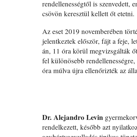
rendellenességtől is szenvedett, e
csövön keresztül kellett őt etetni.
Az eset 2019 novemberében tört
jelentkeztek először, fájt a feje, 
án, 11 óra körül megvizsgálták ő
fel különösebb rendellenességre, 
óra múlva újra ellenőrizték az áll
Dr. Alejandro Levin
gyermekorvo
rendelkezett, később azt nyilatko
agyhártyagyulladás tipikus tünete