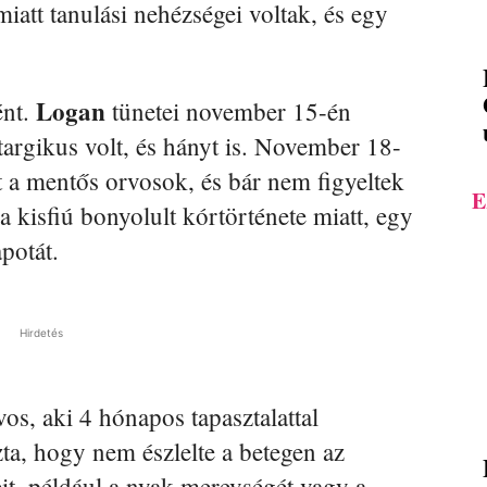
miatt tanulási nehézségei voltak, és egy
Logan
ént.
tünetei november 15-én
letargikus volt, és hányt is. November 18-
t a mentős orvosok, és bár nem figyeltek
E
a kisfiú bonyolult kórtörténete miatt, egy
apotát.
Hirdetés
s, aki 4 hónapos tapasztalattal
zta, hogy nem észlelte a betegen az
it, például a nyak merevségét vagy a