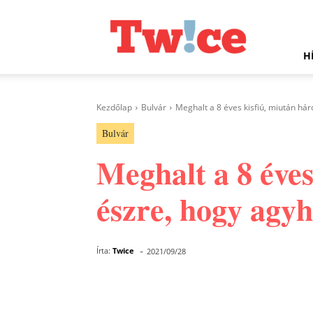
Twice.hu
H
Kezdőlap
Bulvár
Meghalt a 8 éves kisfiú, miután hár
Bulvár
Meghalt a 8 éves
észre, hogy agy
-
Írta:
Twice
2021/09/28
Facebook
Megosztás