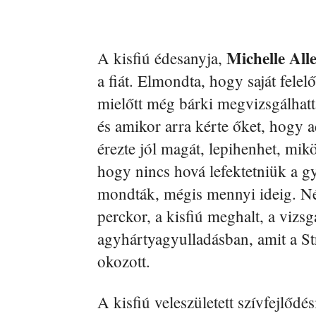
Michelle All
A kisfiú édesanyja,
a fiát. Elmondta, hogy saját felel
mielőtt még bárki megvizsgálhatta
és amikor arra kérte őket, hogy 
érezte jól magát, lepihenhet, mi
hogy nincs hová lefektetniük a gy
mondták, mégis mennyi ideig. Né
perckor, a kisfiú meghalt, a vizsg
agyhártyagyulladásban, amit a S
okozott.
A kisfiú veleszületett szívfejlődé