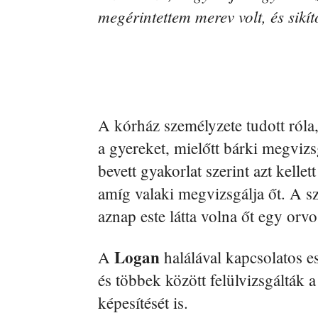
megérintettem merev volt, és sikí
A kórház személyzete tudott róla
a gyereket, mielőtt bárki megvizsg
bevett gyakorlat szerint azt kelle
amíg valaki megvizsgálja őt. A sz
aznap este látta volna őt egy orvo
Logan
A
halálával kapcsolatos e
és többek között felülvizsgálták a
képesítését is.