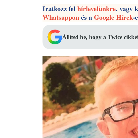
Iratkozz fel
hírlevelünkre
, vagy 
Whatsappon
és a
Google Hírek
-
Állítsd be, hogy a Twice cikke