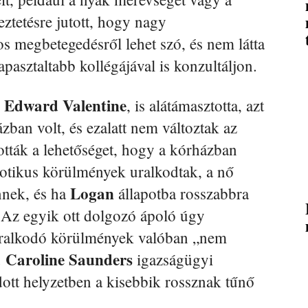
ztetésre jutott, hogy nagy
s megbetegedésről lehet szó, és nem látta
pasztaltabb kollégájával is konzultáljon.
Edward Valentine
,
, is alátámasztotta, azt
zban volt, és ezalatt nem változtak az
lották a lehetőséget, hogy a kórházban
kaotikus körülmények uralkodtak, a nő
Logan
nek, és ha
állapotba rosszabbra
. Az egyik ott dolgozó ápoló úgy
uralkodó körülmények valóban „nem
Caroline Saunders
.
igazságügyi
dott helyzetben a kisebbik rossznak tűnő