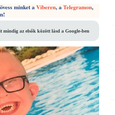
kövess minket a
Viberen
, a
Telegramon
,
en!
it mindig az elsők között lásd a Google-ben