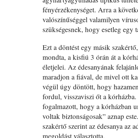
fényérzékenységet. Arra a követke
valószínűséggel valamilyen víruso
szükségesnek, hogy esetleg egy ta
Ezt a döntést egy másik szakértő
mondta, a kisfiú 3 órán át a kórhá
életjelei. Az édesanyának felaján
maradjon a fiával, de mivel ott 
végül úgy döntött, hogy hazamen
fordul, visszaviszi őt a kórházba
fogalmazott, hogy a kórházban 
voltak biztonságosak” aznap este
szakértő szerint az édesanya az a
megoldást választotta.