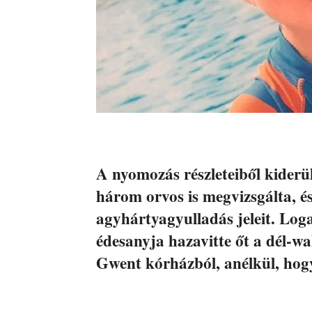
A nyomozás részleteiből kiderül
három orvos is megvizsgálta, és
agyhártyagyulladás jeleit. Log
édesanyja hazavitte őt a dél-w
Gwent kórházból, anélkül, hogy