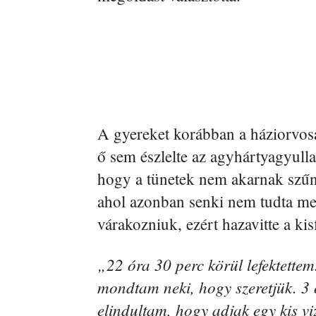
A gyereket korábban a háziorvos
ő sem észlelte az agyhártyagyulla
hogy a tünetek nem akarnak szűn
ahol azonban senki nem tudta m
várakozniuk, ezért hazavitte a kisf
„22 óra 30 perc körül lefektettem
mondtam neki, hogy szeretjük. 3 
elindultam, hogy adjak egy kis vi