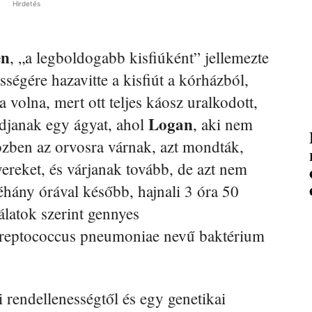
Hirdetés
en
, „a legboldogabb kisfiúként” jellemezte
ősségére hazavitte a kisfiút a kórházból,
 volna, mert ott teljes káosz uralkodott,
Logan
adjanak egy ágyat, ahol
, aki nem
közben az orvosra várnak, azt mondták,
ereket, és várjanak tovább, de azt nem
hány órával később, hajnali 3 óra 50
álatok szerint gennyes
treptococcus pneumoniae nevű baktérium
si rendellenességtől és egy genetikai