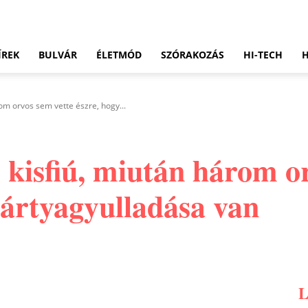
ÍREK
BULVÁR
ÉLETMÓD
SZÓRAKOZÁS
HI-TECH
om orvos sem vette észre, hogy...
 kisfiú, miután három o
hártyagyulladása van
Pinterest
WhatsApp
Email