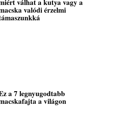
miért válhat a kutya vagy a
macska valódi érzelmi
támaszunkká
Ez a 7 legnyugodtabb
macskafajta a világon