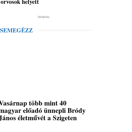
orvosok helyett
Hirdetés
SEMEGÉZZ
Vasárnap több mint 40
magyar előadó ünnepli Bródy
János életművét a Szigeten