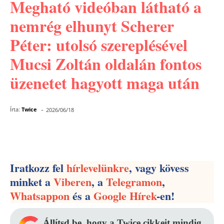
Megható videóban látható a
nemrég elhunyt Scherer
Péter: utolsó szereplésével
Mucsi Zoltán oldalán fontos
üzenetet hagyott maga után
-
Írta:
Twice
2026/06/18
Facebook
Pinterest
WhatsApp
Iratkozz fel
hírlevelünkre
, vagy kövess
minket a
Viberen
, a
Telegramon
,
Whatsappon
és a
Google Hírek
-en!
Állítsd be, hogy a Twice cikkeit mindig