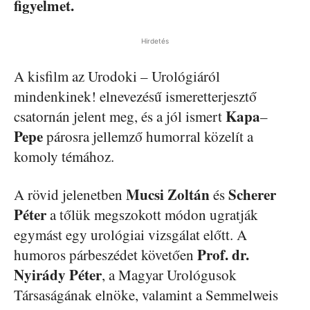
figyelmet.
Hirdetés
A kisfilm az Urodoki – Urológiáról
mindenkinek! elnevezésű ismeretterjesztő
Kapa
csatornán jelent meg, és a jól ismert
–
Pepe
párosra jellemző humorral közelít a
komoly témához.
Mucsi Zoltán
Scherer
A rövid jelenetben
és
Péter
a tőlük megszokott módon ugratják
egymást egy urológiai vizsgálat előtt. A
Prof. dr.
humoros párbeszédet követően
Nyirády Péter
, a Magyar Urológusok
Társaságának elnöke, valamint a Semmelweis