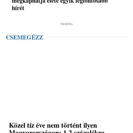
megkaphatja élete egyik legfontosabb
hírét
Hirdetés
CSEMEGÉZZ
Közel tíz éve nem történt ilyen
Magyarországon: 1,2 százalékra