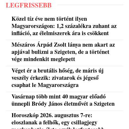
LEGFRISSEBB
Közel tíz éve nem történt ilyen
Magyarországon: 1,2 százalékra zuhant az
infláció, az élelmiszerek ára is csökkent
Mészáros Árpád Zsolt lánya nem akart az
apjával bulizni a Szigeten, de a történet
vége mindenkit meglepett
Véget ér a brutális hőség, de máris új
veszély érkezik: zivatarok és jégeső
csaphat le Magyarországra
Vasárnap több mint 40 magyar előadó
ünnepli Bródy János életművét a Szigeten
Horoszkóp 2026. augusztus 7-re:
eloszlanak a felhők, egy csillagjegy