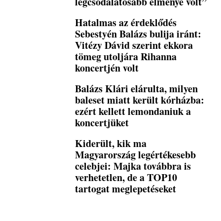
legcsodálatosabb élménye volt”
Hatalmas az érdeklődés
Sebestyén Balázs bulija iránt:
Vitézy Dávid szerint ekkora
tömeg utoljára Rihanna
koncertjén volt
Balázs Klári elárulta, milyen
baleset miatt került kórházba:
ezért kellett lemondaniuk a
koncertjüket
Kiderült, kik ma
Magyarország legértékesebb
celebjei: Majka továbbra is
verhetetlen, de a TOP10
tartogat meglepetéseket