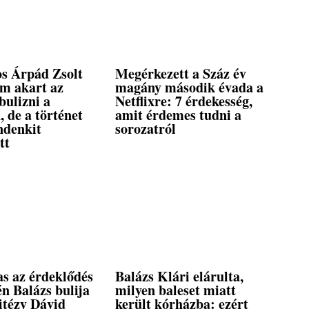
s Árpád Zsolt
Megérkezett a Száz év
em akart az
magány második évada a
bulizni a
Netflixre: 7 érdekesség,
, de a történet
amit érdemes tudni a
ndenkit
sorozatról
tt
s az érdeklődés
Balázs Klári elárulta,
n Balázs bulija
milyen baleset miatt
itézy Dávid
került kórházba: ezért