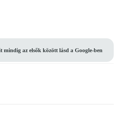
Pinterest
WhatsApp
Email
it mindig az elsők között lásd a Google-ben