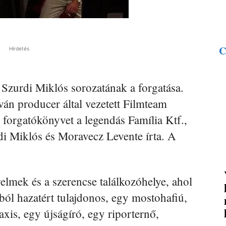
C
Hirdetés
zurdi Miklós sorozatának a forgatása.
tván producer által vezetett Filmteam
 forgatókönyvet a legendás Família Ktf.,
i Miklós és Moravecz Levente írta. A
elmek és a szerencse találkozóhelye, ahol
ól hazatért tulajdonos, egy mostohafiú,
xis, egy újságíró, egy riporternő,