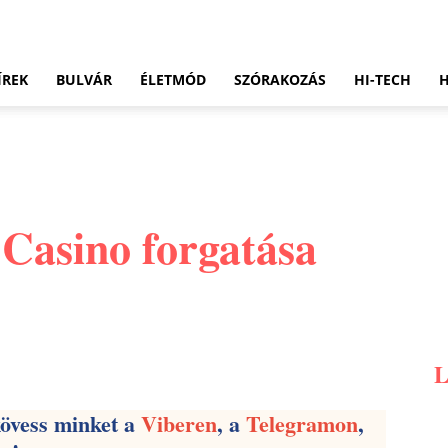
ÍREK
BULVÁR
ÉLETMÓD
SZÓRAKOZÁS
HI-TECH
Casino forgatása
Pinterest
WhatsApp
Email
kövess minket a
Viberen
, a
Telegramon
,