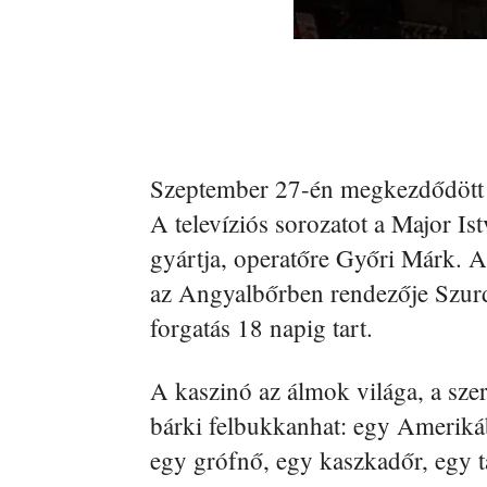
Szeptember 27-én megkezdődött S
A televíziós sorozatot a Major Is
gyártja, operatőre Győri Márk. A
az Angyalbőrben rendezője Szurd
forgatás 18 napig tart.
A kaszinó az álmok világa, a szer
bárki felbukkanhat: egy Amerikáb
egy grófnő, egy kaszkadőr, egy ta