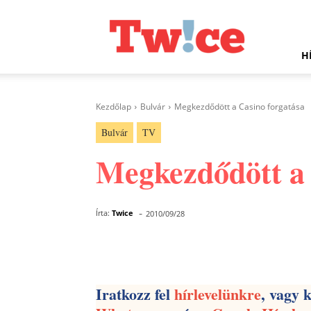
Twice.hu
H
Kezdőlap
Bulvár
Megkezdődött a Casino forgatása
Bulvár
TV
Megkezdődött a 
-
Írta:
Twice
2010/09/28
Facebook
Megosztás
Iratkozz fel
hírlevelünkre
, vagy 