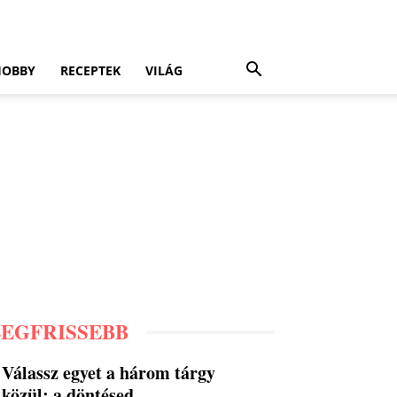
HOBBY
RECEPTEK
VILÁG
LEGFRISSEBB
Válassz egyet a három tárgy
közül: a döntésed