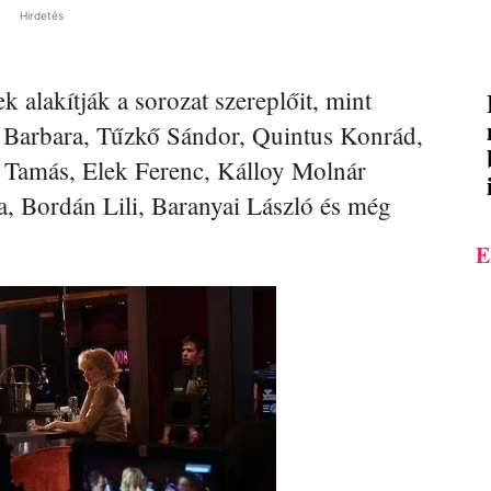
Hirdetés
k alakítják a sorozat szereplőit, mint
 Barbara, Tűzkő Sándor, Quintus Konrád,
l Tamás, Elek Ferenc, Kálloy Molnár
, Bordán Lili, Baranyai László és még
E