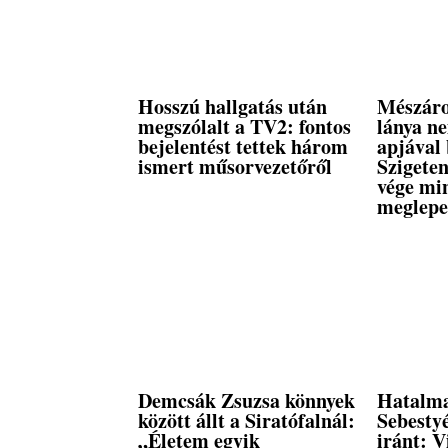
Hosszú hallgatás után
Mészáro
megszólalt a TV2: fontos
lánya n
bejelentést tettek három
apjával 
ismert műsorvezetőről
Szigeten
vége mi
meglepe
Demcsák Zsuzsa könnyek
Hatalma
között állt a Siratófalnál:
Sebestyé
„Életem egyik
iránt: V