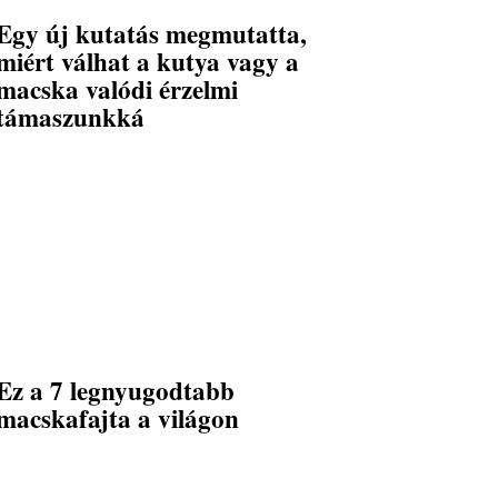
Egy új kutatás megmutatta,
miért válhat a kutya vagy a
macska valódi érzelmi
támaszunkká
Ez a 7 legnyugodtabb
macskafajta a világon