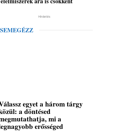
élelmiszerek ára is csökkent
Hirdetés
SEMEGÉZZ
Válassz egyet a három tárgy
közül: a döntésed
megmutathatja, mi a
legnagyobb erősséged