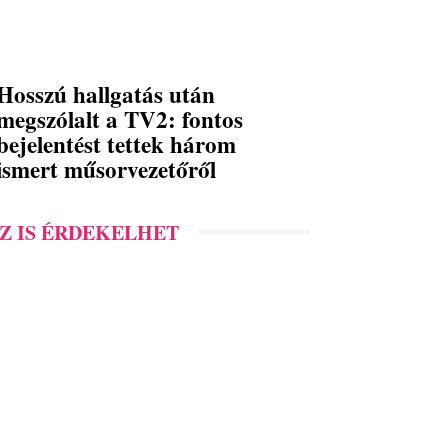
Hosszú hallgatás után
megszólalt a TV2: fontos
bejelentést tettek három
ismert műsorvezetőről
Z IS ÉRDEKELHET