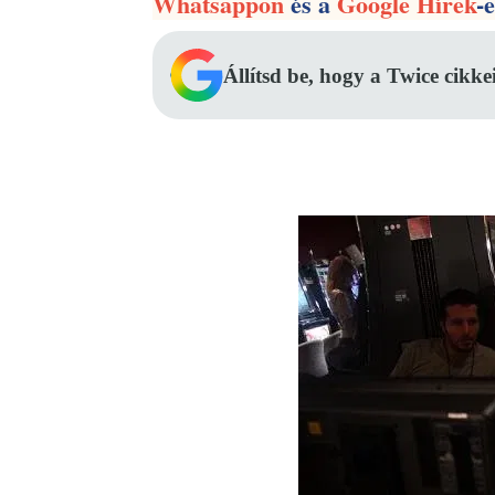
Whatsappon
és a
Google Hírek
-
Állítsd be, hogy a Twice cikke