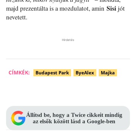
Sisi
majd prezentálta is a mozdulatot, amin
jót
nevetett.
Hirdetés
CÍMKÉK:
Budapest Park
ByeAlex
Majka
Facebook
Pinterest
WhatsApp
Állítsd be, hogy a Twice cikkeit mindig
az elsők között lásd a Google-ben