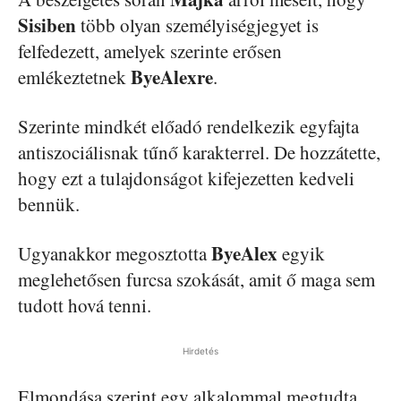
Sisiben
több olyan személyiségjegyet is
felfedezett, amelyek szerinte erősen
ByeAlexre
emlékeztetnek
.
Szerinte mindkét előadó rendelkezik egyfajta
antiszociálisnak tűnő karakterrel. De hozzátette,
hogy ezt a tulajdonságot kifejezetten kedveli
bennük.
ByeAlex
Ugyanakkor megosztotta
egyik
meglehetősen furcsa szokását, amit ő maga sem
tudott hová tenni.
Hirdetés
Elmondása szerint egy alkalommal megtudta,