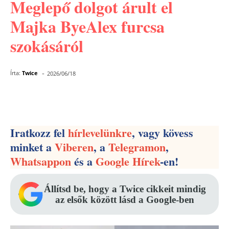
Meglepő dolgot árult el
Majka ByeAlex furcsa
szokásáról
-
Írta:
Twice
2026/06/18
Facebook
Pinterest
WhatsApp
Iratkozz fel
hírlevelünkre
, vagy kövess
minket a
Viberen
, a
Telegramon
,
Whatsappon
és a
Google Hírek
-en!
Állítsd be, hogy a Twice cikkeit mindig
az elsők között lásd a Google-ben