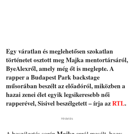
Egy váratlan és meglehetősen szokatlan
történetet osztott meg Majka mentortársáról,
ByeAlexről, amely még őt is meglepte. A
rapper a Budapest Park backstage
műsorában beszélt az előadóról, miközben a
hazai zenei élet egyik legsikeresebb női
rapperével, Sisivel beszélgetett – írja az
RTL
.
Hirdetés
Majka
A beszélgetés során
arról mesélt, hogy