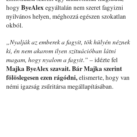
ByeAlex
hogy
egyáltalán nem szeret fagyizni
nyilvános helyen, méghozzá egészen szokatlan
okból.
„Nyalják az emberek a fagyit, tök hülyén néznek
ki, é
n nem akarom ilyen szituációban látni
magam, hogy nyalom a fagyit
.
”
– idézte fel
Majka ByeAlex
szavait. Bár Majka
szerint
fölöslegesen ezen rágódni,
elismerte, hogy van
némi igazság zsűritársa megállapításában.