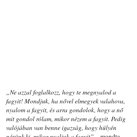
„Ne azzal foglalkozz, hogy te megnyalod a
fagyit! Mondjuk, ha nővel elmegyek valahova,
nyalom a fagyit, és arra gondolok, hogy a nő
mit gondol rólam, mikor nézem a fagyit. Pedig
valójában van benne igazság, hogy hülyén
nézünk ki, mikor nyaljuk a fagyit”
– mondta,