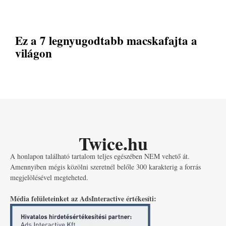
Ez a 7 legnyugodtabb macskafajta a
világon
Twice.hu
A honlapon található tartalom teljes egészében NEM vehető át.
Amennyiben mégis közölni szeretnél belőle 300 karakterig a forrás
megjelölésével megteheted.
Média felületeinket az AdsInteractive értékesíti: