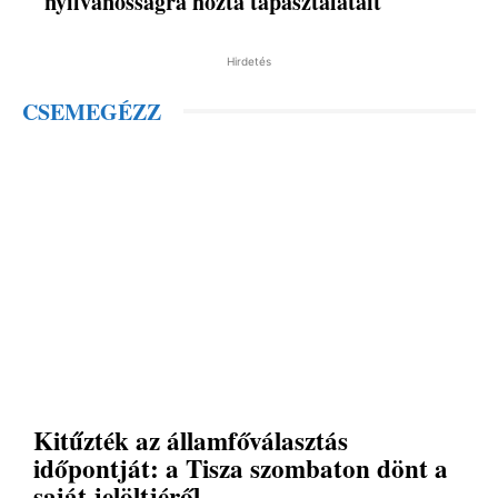
nyilvánosságra hozta tapasztalatait
Hirdetés
CSEMEGÉZZ
Kitűzték az államfőválasztás
időpontját: a Tisza szombaton dönt a
saját jelöltjéről