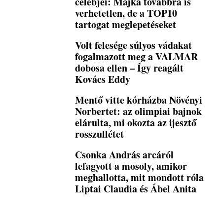
celebjei: Majka továbbra is
verhetetlen, de a TOP10
tartogat meglepetéseket
Volt felesége súlyos vádakat
fogalmazott meg a VALMAR
dobosa ellen – Így reagált
Kovács Eddy
Mentő vitte kórházba Növényi
Norbertet: az olimpiai bajnok
elárulta, mi okozta az ijesztő
rosszullétet
Csonka András arcáról
lefagyott a mosoly, amikor
meghallotta, mit mondott róla
Liptai Claudia és Ábel Anita