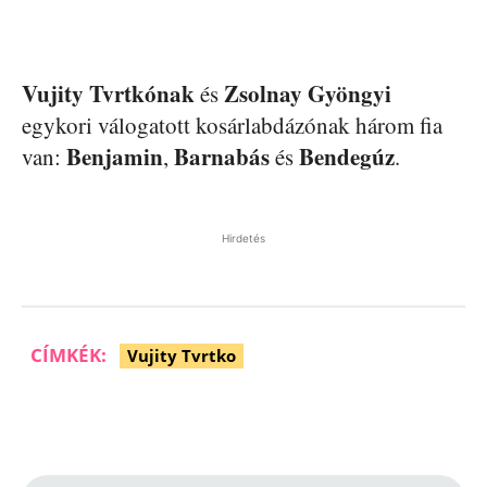
Vujity
Tvrtkónak
Zsolnay
Gyöngyi
és
egykori válogatott kosárlabdázónak három fia
Benjamin
Barnabás
Bendegúz
van:
,
és
.
Hirdetés
CÍMKÉK:
Vujity Tvrtko
Facebook
Pinterest
WhatsApp