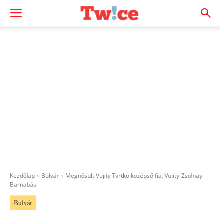
Kezdőlap
Bulvár
Megnősült Vujity Tvrtko középső fia, Vujity-Zsolnay
Barnabás
Bulvár