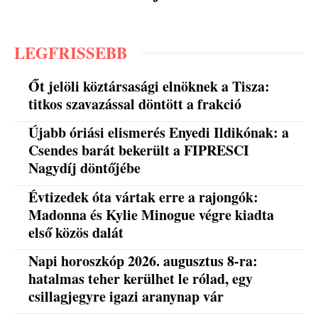
LEGFRISSEBB
Őt jelöli köztársasági elnöknek a Tisza:
titkos szavazással döntött a frakció
Újabb óriási elismerés Enyedi Ildikónak: a
Csendes barát bekerült a FIPRESCI
Nagydíj döntőjébe
Évtizedek óta vártak erre a rajongók:
Madonna és Kylie Minogue végre kiadta
első közös dalát
Napi horoszkóp 2026. augusztus 8-ra:
hatalmas teher kerülhet le rólad, egy
csillagjegyre igazi aranynap vár