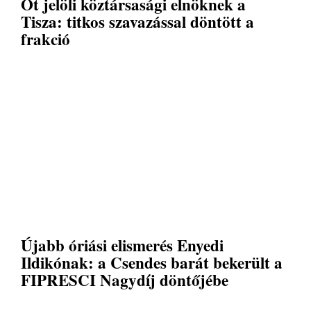
Őt jelöli köztársasági elnöknek a
Tisza: titkos szavazással döntött a
frakció
Újabb óriási elismerés Enyedi
Ildikónak: a Csendes barát bekerült a
FIPRESCI Nagydíj döntőjébe