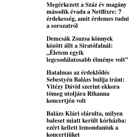
Megérkezett a Száz év magány
második évada a Netflixre: 7
érdekesség, amit érdemes tudni
a sorozatról
Demcsák Zsuzsa könnyek
között állt a Siratófalnál:
„Életem egyik
legcsodálatosabb élménye volt”
Hatalmas az érdeklődés
Sebestyén Balázs bulija iránt:
Vitézy Dávid szerint ekkora
tömeg utoljára Rihanna
koncertjén volt
Balázs Klári elárulta, milyen
baleset miatt került kórházba:
ezért kellett lemondaniuk a
koncertjüket