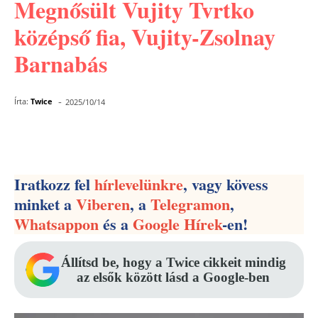
Megnősült Vujity Tvrtko
középső fia, Vujity-Zsolnay
Barnabás
-
Írta:
Twice
2025/10/14
Facebook
Pinterest
WhatsApp
Iratkozz fel
hírlevelünkre
, vagy kövess
minket a
Viberen
, a
Telegramon
,
Whatsappon
és a
Google Hírek
-en!
Állítsd be, hogy a Twice cikkeit mindig
az elsők között lásd a Google-ben