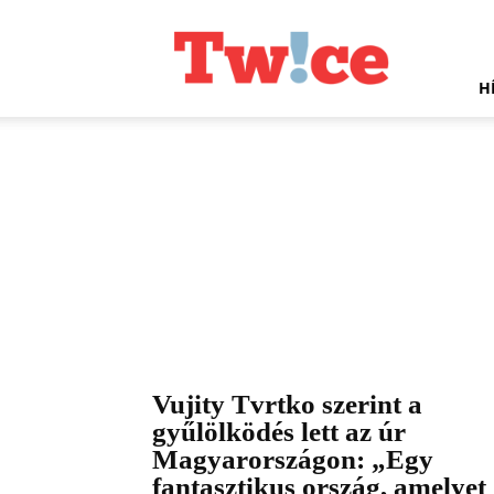
Twice.hu
H
Vujity Tvrtko szerint a
gyűlölködés lett az úr
Magyarországon: „Egy
fantasztikus ország, amelyet