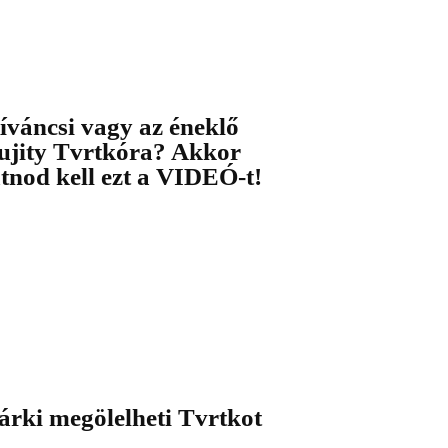
íváncsi vagy az éneklő
ujity Tvrtkóra? Akkor
átnod kell ezt a VIDEÓ-t!
árki megölelheti Tvrtkot