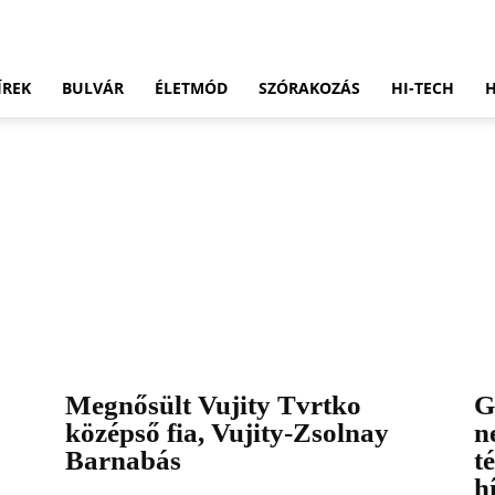
ÍREK
BULVÁR
ÉLETMÓD
SZÓRAKOZÁS
HI-TECH
Megnősült Vujity Tvrtko
G
középső fia, Vujity-Zsolnay
n
Barnabás
t
h