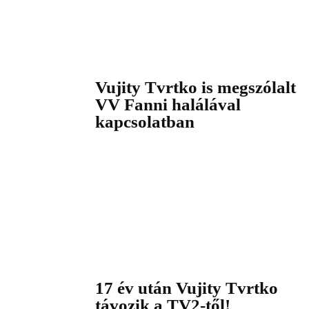
Vujity Tvrtko is megszólalt
VV Fanni halálával
kapcsolatban
17 év után Vujity Tvrtko
távozik a TV2-től!