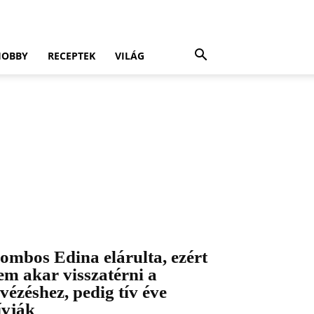
HOBBY
RECEPTEK
VILÁG
ombos Edina elárulta, ezért
em akar visszatérni a
évézéshez, pedig tív éve
ívják