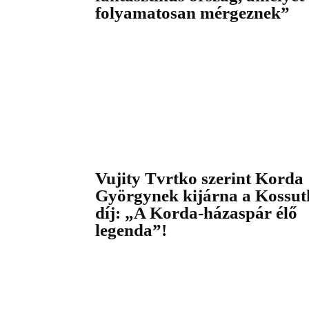
folyamatosan mérgeznek”
Vujity Tvrtko szerint Korda
Györgynek kijárna a Kossut
díj: „A Korda-házaspár élő
legenda”!