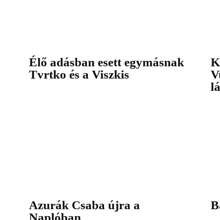
Élő adásban esett egymásnak
K
Tvrtko és a Viszkis
V
l
Azurák Csaba újra a
B
Naplóban