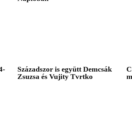
4-
Századszor is együtt Demcsák
C
Zsuzsa és Vujity Tvrtko
m