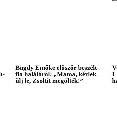
Bagdy Emőke először beszélt
V
h-
fia haláláról: „Mama, kérlek
L
ülj le, Zsoltit megölték!”
h