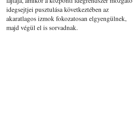
fajtája, amikor a központi idegrendszer mozgató
idegsejtjei pusztulása következtében az
akaratlagos izmok fokozatosan elgyengülnek,
majd végül el is sorvadnak.