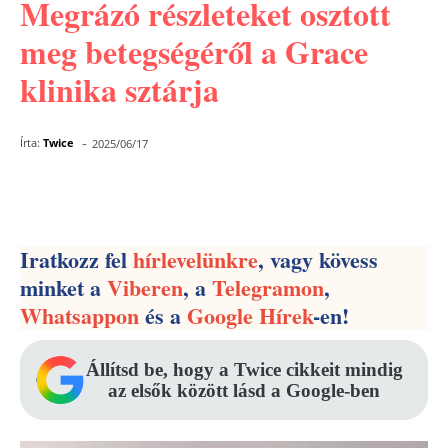
Megrázó részleteket osztott
meg betegségéről a Grace
klinika sztárja
-
Írta:
Twice
2025/06/17
Facebook
Pinterest
WhatsApp
Iratkozz fel
hírlevelünkre
, vagy kövess
minket a
Viberen
, a
Telegramon
,
Whatsappon
és a
Google Hírek
-en!
Állítsd be, hogy a Twice cikkeit mindig
az elsők között lásd a Google-ben