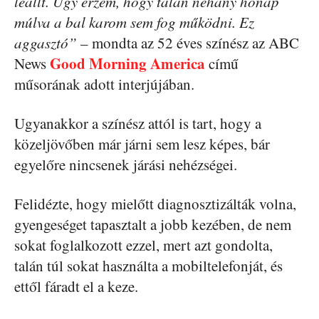
leállt. Úgy érzem, hogy talán néhány hónap
múlva a bal karom sem fog működni. Ez
aggasztó”
– mondta az 52 éves színész az ABC
Good Morning America
News
című
műsorának adott interjújában.
Ugyanakkor a színész attól is tart, hogy a
közeljövőben már járni sem lesz képes, bár
egyelőre nincsenek járási nehézségei.
Felidézte, hogy mielőtt diagnosztizálták volna,
gyengeséget tapasztalt a jobb kezében, de nem
sokat foglalkozott ezzel, mert azt gondolta,
talán túl sokat használta a mobiltelefonját, és
ettől fáradt el a keze.