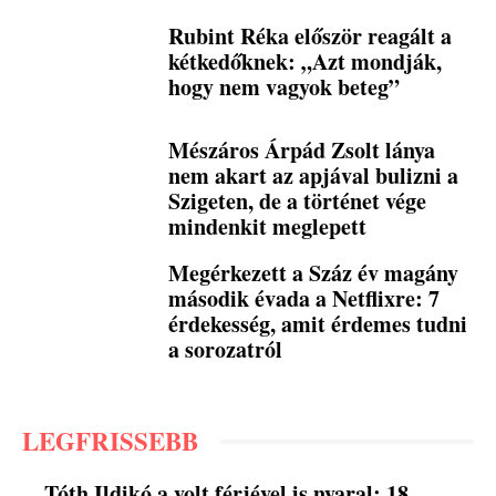
Rubint Réka először reagált a
kétkedőknek: „Azt mondják,
hogy nem vagyok beteg”
Mészáros Árpád Zsolt lánya
nem akart az apjával bulizni a
Szigeten, de a történet vége
mindenkit meglepett
Megérkezett a Száz év magány
második évada a Netflixre: 7
érdekesség, amit érdemes tudni
a sorozatról
LEGFRISSEBB
Tóth Ildikó a volt férjével is nyaral: 18