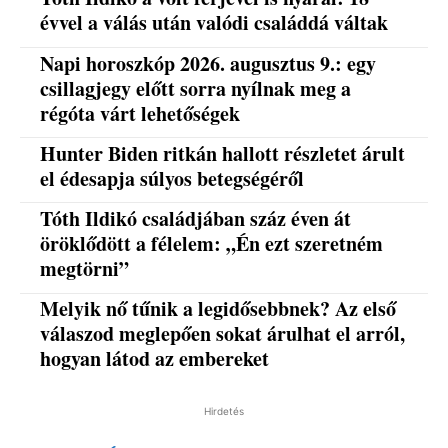
évvel a válás után valódi családdá váltak
Napi horoszkóp 2026. augusztus 9.: egy
csillagjegy előtt sorra nyílnak meg a
régóta várt lehetőségek
Hunter Biden ritkán hallott részletet árult
el édesapja súlyos betegségéről
Tóth Ildikó családjában száz éven át
öröklődött a félelem: „Én ezt szeretném
megtörni”
Melyik nő tűnik a legidősebbnek? Az első
válaszod meglepően sokat árulhat el arról,
hogyan látod az embereket
Hirdetés