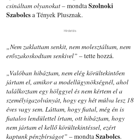
Szolnoki
csináltam olyanokat
– mondta
Szabolcs
a Tények Plusznak.
Hirdetés
„Nem zaklattam senkit, nem molesztáltam, nem
erőszakoskodtam senkivel”
– tette hozzá.
„Valóban hibáztam, nem elég körültekintően
jártam el, amikor a modellügynökségnél, ahol
találkoztam egy hölggyel és nem kértem el a
személyigazolványát, hogy egy hét múlva lesz 18
éves vagy sem. Láttam, hogy fiatal, még én is
fiatalos lendülettel írtam, ott hibáztam, hogy
nem jártam el kellő körültekintéssel, ezért
Szabolcs
kaptunk pénzbírságot”
– mondta
.