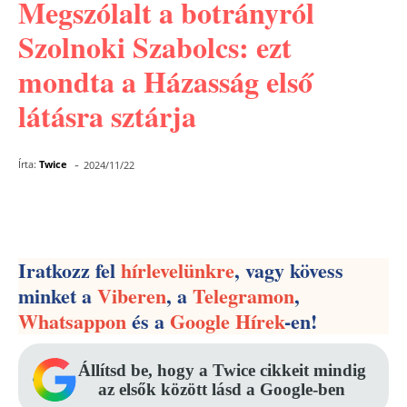
Megszólalt a botrányról
Szolnoki Szabolcs: ezt
mondta a Házasság első
látásra sztárja
-
Írta:
Twice
2024/11/22
Facebook
Pinterest
WhatsApp
Iratkozz fel
hírlevelünkre
, vagy kövess
minket a
Viberen
, a
Telegramon
,
Whatsappon
és a
Google Hírek
-en!
Állítsd be, hogy a Twice cikkeit mindig
az elsők között lásd a Google-ben