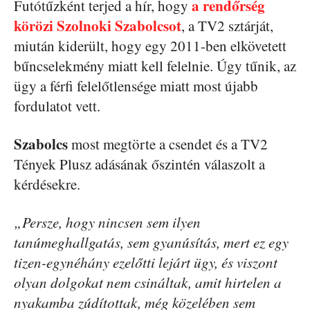
a rendőrség
Futótűzként terjed a hír, hogy
körözi Szolnoki Szabolcsot
, a TV2 sztárját,
miután kiderült, hogy egy 2011-ben elkövetett
bűncselekmény miatt kell felelnie. Úgy tűnik, az
ügy a férfi felelőtlensége miatt most újabb
fordulatot vett.
Szabolcs
most megtörte a csendet és a TV2
Tények Plusz adásának őszintén válaszolt a
kérdésekre.
„Persze, hogy nincsen sem ilyen
tanúmeghallgatás, sem gyanúsítás, mert ez egy
tizen-egynéhány ezelőtti lejárt ügy, és viszont
olyan dolgokat nem csináltak, amit hirtelen a
nyakamba zúdítottak, még közelében sem