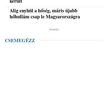
került
Alig enyhül a hőség, máris újabb
hőhullám csap le Magyarországra
Hirdetés
CSEMEGÉZZ