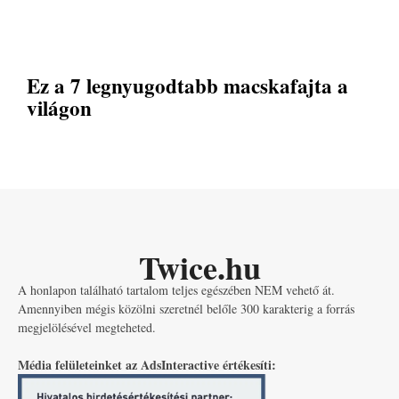
Ez a 7 legnyugodtabb macskafajta a
világon
Twice.hu
A honlapon található tartalom teljes egészében NEM vehető át.
Amennyiben mégis közölni szeretnél belőle 300 karakterig a forrás
megjelölésével megteheted.
Média felületeinket az AdsInteractive értékesíti: