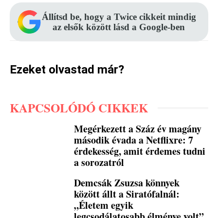
Állítsd be, hogy a Twice cikkeit mindig
az elsők között lásd a Google-ben
Ezeket olvastad már?
KAPCSOLÓDÓ CIKKEK
Megérkezett a Száz év magány
második évada a Netflixre: 7
érdekesség, amit érdemes tudni
a sorozatról
Demcsák Zsuzsa könnyek
között állt a Siratófalnál:
„Életem egyik
legcsodálatosabb élménye volt”