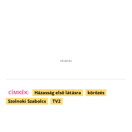
Hirdetés
CÍMKÉK:
Házasság első látásra
körözés
Szolnoki Szabolcs
TV2
Facebook
Pinterest
WhatsApp