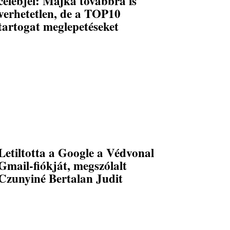
celebjei: Majka továbbra is
verhetetlen, de a TOP10
tartogat meglepetéseket
Letiltotta a Google a Védvonal
Gmail-fiókját, megszólalt
Czunyiné Bertalan Judit