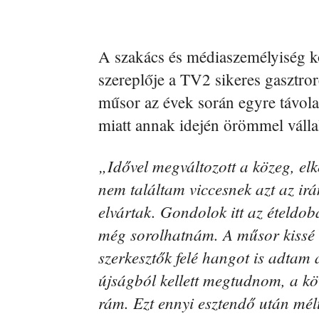
A szakács és médiaszemélyiség k
szereplője a TV2 sikeres gasztro
műsor az évek során egyre távolab
miatt annak idején örömmel vállal
„Idővel megváltozott a közeg, e
nem találtam viccesnek azt az irá
elvártak. Gondolok itt az ételdob
még sorolhatnám. A műsor kissé e
szerkesztők felé hangot is adtam
újságból kellett megtudnom, a k
rám. Ezt ennyi esztendő után mé