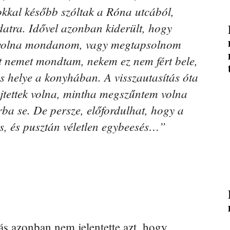
kkal később szóltak a Róna utcából,
datra. Idővel azonban kiderült, hogy
tt volna mondanom, vagy megtapsolnom
nt nemet mondtam, nekem ez nem fért bele,
cs helye a konyhában. A visszautasítás óta
jtettek volna, mintha megszűntem volna
rba se. De persze, előfordulhat, hogy a
és, és pusztán véletlen egybeesés…”
ás azonban nem jelentette azt, hogy