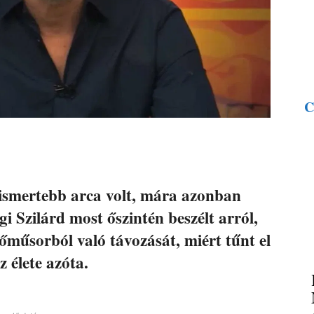
C
gismertebb arca volt, mára azonban
ági Szilárd most őszintén beszélt arról,
őműsorból való távozását, miért tűnt el
z élete azóta.