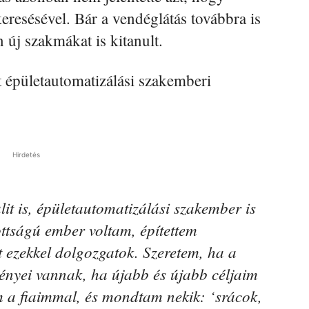
keresésével. Bár a vendéglátás továbbra is
 új szakmákat is kitanult.
t épületautomatizálási szakemberi
Hirdetés
it is, épületautomatizálási szakember is
ottságú ember voltam, építettem
ezekkel dolgozgatok. Szeretem, ha a
nyei vannak, ha újabb és újabb céljaim
 a fiaimmal, és mondtam nekik: ‘srácok,