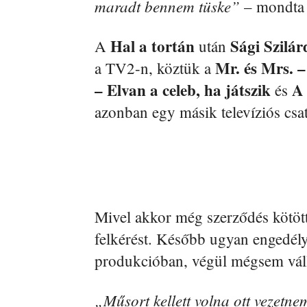
maradt bennem tüske”
– mondta
Hal a tortán
Sági Szilár
A
után
Mr. és Mrs. 
a TV2-n, köztük a
– Elvan a celeb, ha játszik
A
és
azonban egy másik televíziós csat
Mivel akkor még szerződés kötött
felkérést. Később ugyan engedély
produkcióban, végül mégsem vállal
„Műsort kellett volna ott vezetn