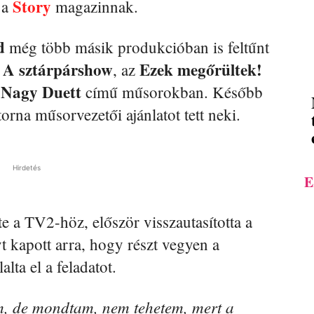
Story
 a
magazinnak.
d
még több másik produkcióban is feltűnt
– A sztárpárshow
Ezek megőrültek!
, az
 Nagy Duett
című műsorokban. Később
orna műsorvezetői ajánlatot tett neki.
Hirdetés
E
e a TV2-höz, először visszautasította a
t kapott arra, hogy részt vegyen a
ta el a feladatot.
em, de mondtam, nem tehetem, mert a