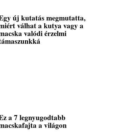
Egy új kutatás megmutatta,
miért válhat a kutya vagy a
macska valódi érzelmi
támaszunkká
Ez a 7 legnyugodtabb
macskafajta a világon