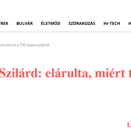
ÍREK
BULVÁR
ÉLETMÓD
SZÓRAKOZÁS
HI-TECH
iért tűnt el a TV2 képernyőjéről
Szilárd: elárulta, miért 
Pinterest
WhatsApp
Email