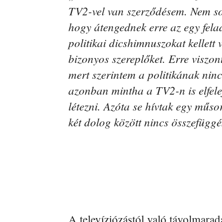
TV2-vel van szerződésem. Nem so
hogy átengednek erre az egy fela
politikai dicshimnuszokat kelle
bizonyos szereplőket. Erre viszo
mert szerintem a politikának nin
azonban mintha a TV2-n is elfele
létezni. Azóta se hívtak egy műso
két dolog között nincs összefügg
A televíziózástól való távolmarad