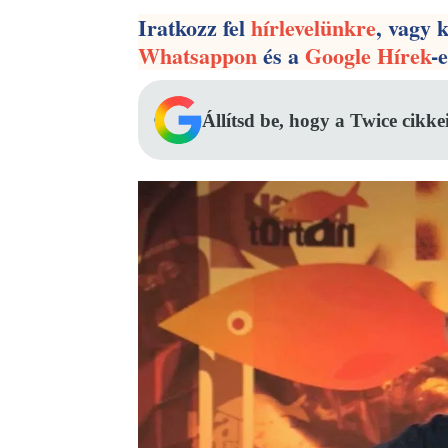
Iratkozz fel
hírlevelünkre
, vagy 
Whatsappon
és a
Google Hírek
-
Állítsd be, hogy a Twice cikke