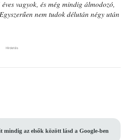
6 éves vagyok, és még mindig álmodozó,
k’. Egyszerűen nem tudok délután négy után
Hirdetés
Pinterest
WhatsApp
Email
it mindig az elsők között lásd a Google-ben