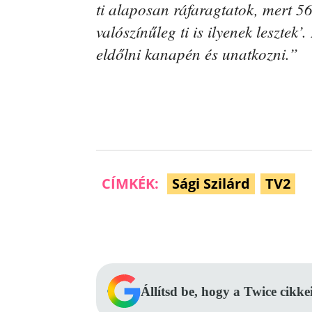
ti alaposan ráfaragtatok, mert 5
valószínűleg ti is ilyenek leszte
eldőlni kanapén és unatkozni.”
CÍMKÉK:
Sági Szilárd
TV2
Facebook
Megosztás
Állítsd be, hogy a Twice cikke