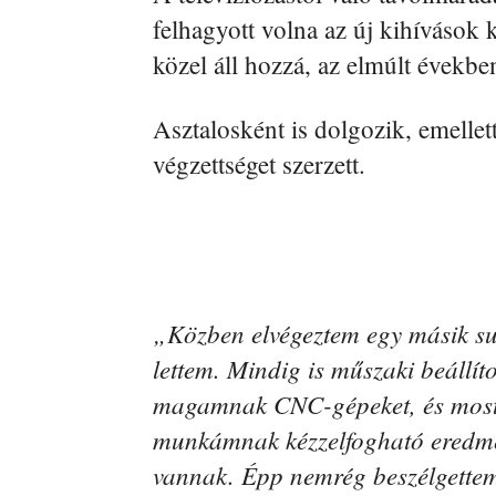
felhagyott volna az új kihívások 
közel áll hozzá, az elmúlt években
Asztalosként is dolgozik, emellet
végzettséget szerzett.
„Közben elvégeztem egy másik sul
lettem. Mindig is műszaki beállít
magamnak CNC-gépeket, és most 
munkámnak kézzelfogható eredmé
vannak. Épp nemrég beszélgettem