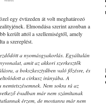
Hirdetés
özel egy évtizeden át volt meghatározó
realityjének. Elmondása szerint azonban a
b került attól a szellemiségtől, amely
ta a szereplést.
lkezdődött a nyomásgyakorlás. Egyáltalán
nyvonalat, amit az akkori szerkesztők
álásra, a bokszkesztyűben való főzésre, és
ltolódott a cirkusz irányába. A
 a nemtetszésemnek. Nem sokra rá az
övetkező évadban már nem számítanak
ltatlannak érzem, de mostanra már nem