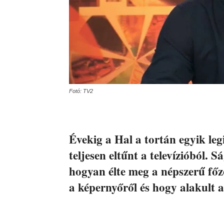
Fotó: TV2
Évekig a Hal a tortán egyik le
teljesen eltűnt a televízióból. S
hogyan élte meg a népszerű főz
a képernyőről és hogy alakult a