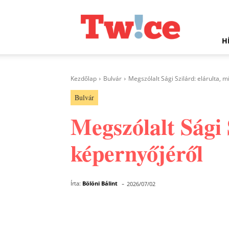
Twice.hu
H
Kezdőlap
Bulvár
Megszólalt Sági Szilárd: elárulta, m
Bulvár
Megszólalt Sági 
képernyőjéről
-
Írta:
Bölöni Bálint
2026/07/02
Facebook
Megosztás