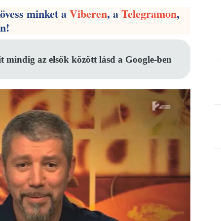
kövess minket a
Viberen
, a
Telegramon
,
en!
it mindig az elsők között lásd a Google-ben