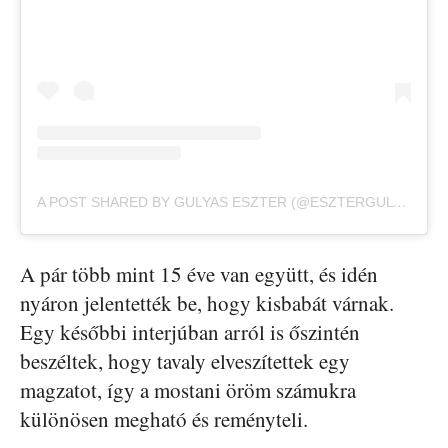
A POST SHARED BY GULYAS ESZTER (@ESZTERGULYAS)
A pár több mint 15 éve van együtt, és idén
nyáron jelentették be, hogy kisbabát várnak.
Egy későbbi interjúban arról is őszintén
beszéltek, hogy tavaly elveszítettek egy
magzatot, így a mostani öröm számukra
különösen megható és reményteli.