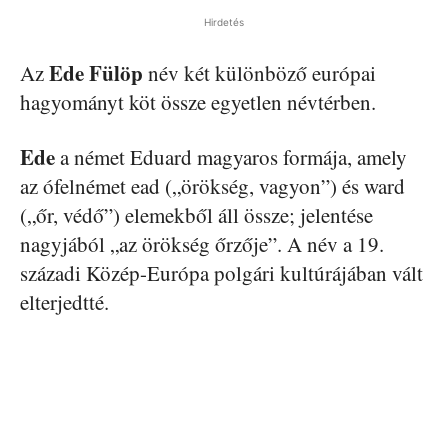
Hirdetés
Ede Fülöp
Az
név két különböző európai
hagyományt köt össze egyetlen névtérben.
Ede
a német Eduard magyaros formája, amely
az ófelnémet ead („örökség, vagyon”) és ward
(„őr, védő”) elemekből áll össze; jelentése
nagyjából „az örökség őrzője”. A név a 19.
századi Közép-Európa polgári kultúrájában vált
elterjedtté.