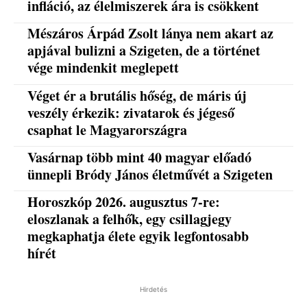
infláció, az élelmiszerek ára is csökkent
Mészáros Árpád Zsolt lánya nem akart az
apjával bulizni a Szigeten, de a történet
vége mindenkit meglepett
Véget ér a brutális hőség, de máris új
veszély érkezik: zivatarok és jégeső
csaphat le Magyarországra
Vasárnap több mint 40 magyar előadó
ünnepli Bródy János életművét a Szigeten
Horoszkóp 2026. augusztus 7-re:
eloszlanak a felhők, egy csillagjegy
megkaphatja élete egyik legfontosabb
hírét
Hirdetés