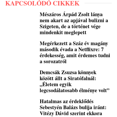
KAPCSOLÓDÓ CIKKEK
Mészáros Árpád Zsolt lánya
nem akart az apjával bulizni a
Szigeten, de a történet vége
mindenkit meglepett
Megérkezett a Száz év magány
második évada a Netflixre: 7
érdekesség, amit érdemes tudni
a sorozatról
Demcsák Zsuzsa könnyek
között állt a Siratófalnál:
„Életem egyik
legcsodálatosabb élménye volt”
Hatalmas az érdeklődés
Sebestyén Balázs bulija iránt:
Vitézy Dávid szerint ekkora