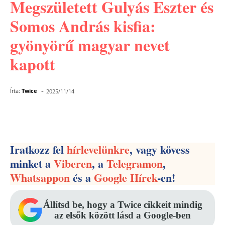
Megszületett Gulyás Eszter és
Somos András kisfia:
gyönyörű magyar nevet
kapott
-
Írta:
Twice
2025/11/14
Facebook
Pinterest
WhatsApp
Iratkozz fel
hírlevelünkre
, vagy kövess
minket a
Viberen
, a
Telegramon
,
Whatsappon
és a
Google Hírek
-en!
Állítsd be, hogy a Twice cikkeit mindig
az elsők között lásd a Google-ben