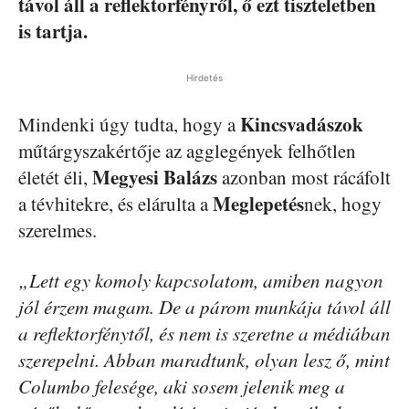
távol áll a reflektorfényről, ő ezt tiszteletben
is tartja.
Hirdetés
Kincsvadászok
Mindenki úgy tudta, hogy a
műtárgyszakértője az agglegények felhőtlen
Megyesi Balázs
életét éli,
azonban most rácáfolt
Meglepetés
a tévhitekre, és elárulta a
nek, hogy
szerelmes.
„Lett egy komoly kapcsolatom, amiben nagyon
jól érzem magam. De a párom munkája távol áll
a reflektorfénytől, és nem is szeretne a médiában
szerepelni. Abban maradtunk, olyan lesz ő, mint
Columbo felesége, aki sosem jelenik meg a