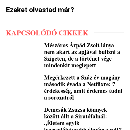
Ezeket olvastad már?
KAPCSOLÓDÓ CIKKEK
Mészáros Árpád Zsolt lánya
nem akart az apjával bulizni a
Szigeten, de a történet vége
mindenkit meglepett
Megérkezett a Száz év magány
második évada a Netflixre: 7
érdekesség, amit érdemes tudni
a sorozatról
Demcsák Zsuzsa könnyek
között állt a Siratófalnál:
„Életem egyik
legcsodálatosabb élménye volt”