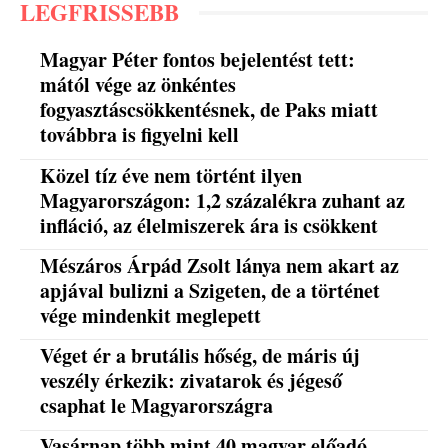
LEGFRISSEBB
Magyar Péter fontos bejelentést tett:
mától vége az önkéntes
fogyasztáscsökkentésnek, de Paks miatt
továbbra is figyelni kell
Közel tíz éve nem történt ilyen
Magyarországon: 1,2 százalékra zuhant az
infláció, az élelmiszerek ára is csökkent
Mészáros Árpád Zsolt lánya nem akart az
apjával bulizni a Szigeten, de a történet
vége mindenkit meglepett
Véget ér a brutális hőség, de máris új
veszély érkezik: zivatarok és jégeső
csaphat le Magyarországra
Vasárnap több mint 40 magyar előadó