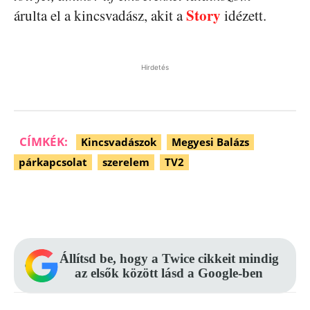
Story
árulta el a kincsvadász, akit a
idézett.
Hirdetés
CÍMKÉK:
Kincsvadászok
Megyesi Balázs
párkapcsolat
szerelem
TV2
Facebook
Pinterest
WhatsApp
Állítsd be, hogy a Twice cikkeit mindig
az elsők között lásd a Google-ben