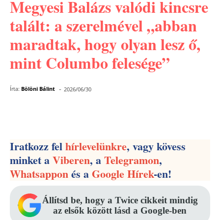
Megyesi Balázs valódi kincsre
talált: a szerelmével „abban
maradtak, hogy olyan lesz ő,
mint Columbo felesége”
-
Írta:
Bölöni Bálint
2026/06/30
Facebook
Pinterest
WhatsApp
Iratkozz fel
hírlevelünkre
, vagy kövess
minket a
Viberen
, a
Telegramon
,
Whatsappon
és a
Google Hírek
-en!
Állítsd be, hogy a Twice cikkeit mindig
az elsők között lásd a Google-ben