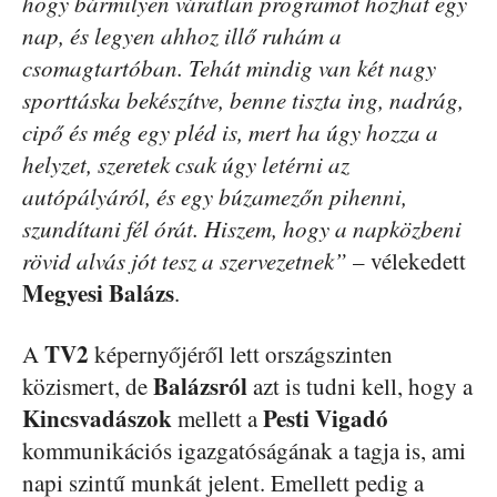
hogy bármilyen váratlan programot hozhat egy
nap, és legyen ahhoz illő ruhám a
csomagtartóban. Tehát mindig van két nagy
sporttáska bekészítve, benne tiszta ing, nadrág,
cipő és még egy pléd is, mert ha úgy hozza a
helyzet, szeretek csak úgy letérni az
autópályáról, és egy búzamezőn pihenni,
szundítani fél órát. Hiszem, hogy a napközbeni
rövid alvás jót tesz a szervezetnek”
– vélekedett
Megyesi Balázs
.
TV2
A
képernyőjéről lett országszinten
Balázsról
közismert, de
azt is tudni kell, hogy a
Kincsvadászok
Pesti Vigadó
mellett a
kommunikációs igazgatóságának a tagja is, ami
napi szintű munkát jelent. Emellett pedig a