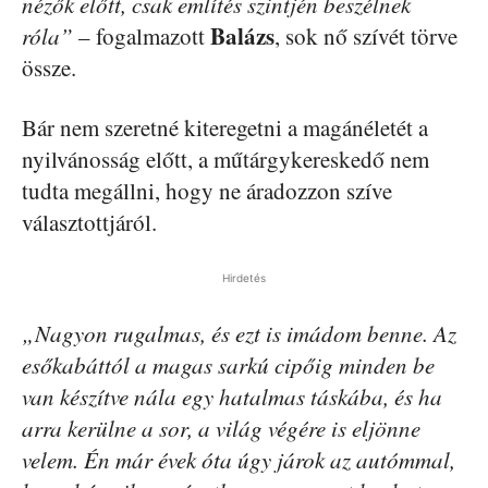
nézők előtt, csak említés szintjén beszélnek
Balázs
róla”
– fogalmazott
, sok nő szívét törve
össze.
Bár nem szeretné kiteregetni a magánéletét a
nyilvánosság előtt, a műtárgykereskedő nem
tudta megállni, hogy ne áradozzon szíve
választottjáról.
Hirdetés
„Nagyon rugalmas, és ezt is imádom benne. Az
esőkabáttól a magas sarkú cipőig minden be
van készítve nála egy hatalmas táskába, és ha
arra kerülne a sor, a világ végére is eljönne
velem. Én már évek óta úgy járok az autómmal,