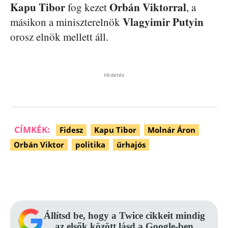
Kapu
Tibor
Orbán
Viktorral
fog kezet
, a
Vlagyimir
Putyin
másikon a miniszterelnök
orosz elnök mellett áll.
Hirdetés
CÍMKÉK:
Fidesz
Kapu Tibor
Molnár Áron
Orbán Viktor
politika
űrhajós
Facebook
Pinterest
WhatsApp
Állítsd be, hogy a Twice cikkeit mindig
az elsők között lásd a Google-ben