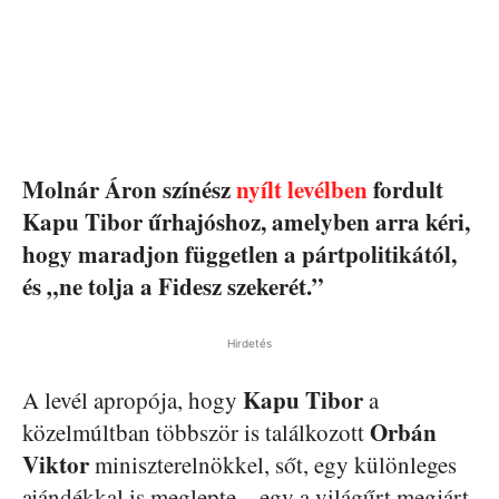
Molnár Áron színész
nyílt levélben
fordult
Kapu Tibor űrhajóshoz, amelyben arra kéri,
hogy maradjon független a pártpolitikától,
és „ne tolja a Fidesz szekerét.”
Hirdetés
Kapu
Tibor
A levél apropója, hogy
a
Orbán
közelmúltban többször is találkozott
Viktor
miniszterelnökkel, sőt, egy különleges
ajándékkal is meglepte – egy a világűrt megjárt