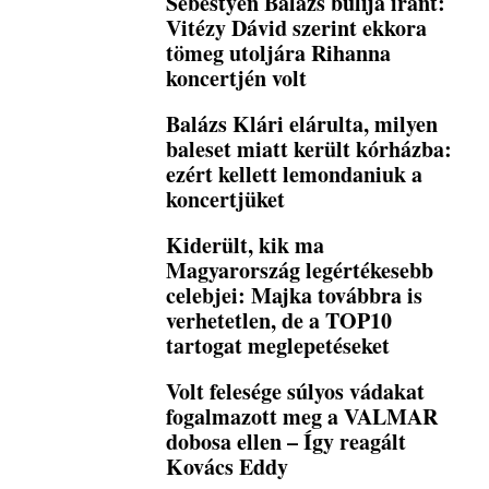
Sebestyén Balázs bulija iránt:
Vitézy Dávid szerint ekkora
tömeg utoljára Rihanna
koncertjén volt
Balázs Klári elárulta, milyen
baleset miatt került kórházba:
ezért kellett lemondaniuk a
koncertjüket
Kiderült, kik ma
Magyarország legértékesebb
celebjei: Majka továbbra is
verhetetlen, de a TOP10
tartogat meglepetéseket
Volt felesége súlyos vádakat
fogalmazott meg a VALMAR
dobosa ellen – Így reagált
Kovács Eddy