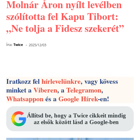
Molnár Áron nyílt levélben
szólította fel Kapu Tibort:
„Ne tolja a Fidesz szekerét”
-
Írta:
Twice
2025/12/03
Facebook
Pinterest
WhatsApp
Iratkozz fel
hírlevelünkre
, vagy kövess
minket a
Viberen
, a
Telegramon
,
Whatsappon
és a
Google Hírek
-en!
Állítsd be, hogy a Twice cikkeit mindig
az elsők között lásd a Google-ben