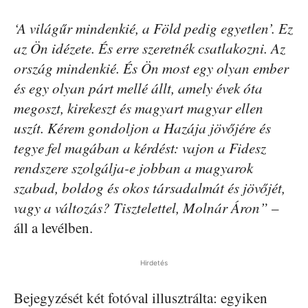
‘A világűr mindenkié, a Föld pedig egyetlen’. Ez
az Ön idézete. És erre szeretnék csatlakozni. Az
ország mindenkié. És Ön most egy olyan ember
és egy olyan párt mellé állt, amely évek óta
megoszt, kirekeszt és magyart magyar ellen
uszít. Kérem gondoljon a Hazája jövőjére és
tegye fel magában a kérdést: vajon a Fidesz
rendszere szolgálja-e jobban a magyarok
szabad, boldog és okos társadalmát és jövőjét,
vagy a változás? Tisztelettel, Molnár Áron”
–
áll a levélben.
Hirdetés
Bejegyzését két fotóval illusztrálta: egyiken