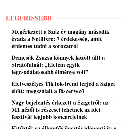
LEGFRISSEBB
Megérkezett a Száz év magány második
évada a Netflixre: 7 érdekesség, amit
érdemes tudni a sorozatról
Demcsák Zsuzsa könnyek között állt a
Siratófalnál: „Életem egyik
legcsodálatosabb élménye volt”
Életveszélyes TikTok-trend terjed a Sziget
előtt: megszólalt a főszervező
Nagy bejelentés érkezett a Szigetről: az
M1 nézői is részesei lehetnek az idei
fesztivál legjobb koncertjeinek
Kitűzték az államfőválasztás időpontját: a