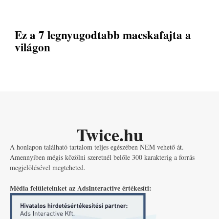
Ez a 7 legnyugodtabb macskafajta a
világon
Twice.hu
A honlapon található tartalom teljes egészében NEM vehető át.
Amennyiben mégis közölni szeretnél belőle 300 karakterig a forrás
megjelölésével megteheted.
Média felületeinket az AdsInteractive értékesíti: