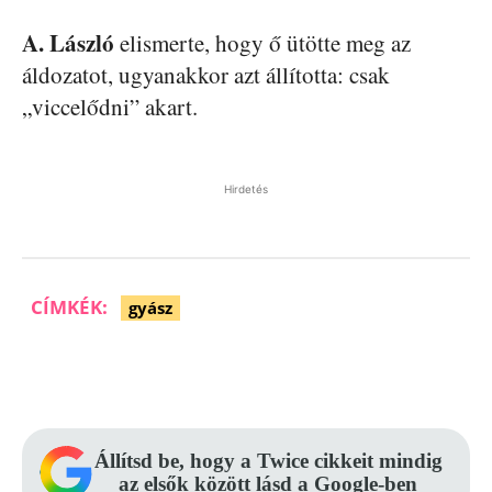
A. László
elismerte, hogy ő ütötte meg az
áldozatot, ugyanakkor azt állította: csak
„viccelődni” akart.
Hirdetés
CÍMKÉK:
gyász
Facebook
Pinterest
WhatsApp
Állítsd be, hogy a Twice cikkeit mindig
az elsők között lásd a Google-ben