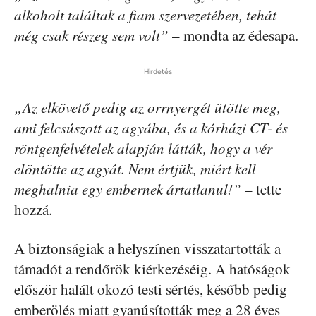
alkoholt találtak a fiam szervezetében, tehát
még csak részeg sem volt”
– mondta az édesapa.
Hirdetés
„Az elkövető pedig az orrnyergét ütötte meg,
ami felcsúszott az agyába, és a kórházi CT- és
röntgenfelvételek alapján látták, hogy a vér
elöntötte az agyát. Nem értjük, miért kell
meghalnia egy embernek ártatlanul!”
– tette
hozzá.
A biztonságiak a helyszínen visszatartották a
támadót a rendőrök kiérkezéséig. A hatóságok
először halált okozó testi sértés, később pedig
emberölés miatt gyanúsították meg a 28 éves