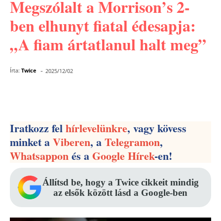
Megszólalt a Morrison’s 2-
ben elhunyt fiatal édesapja:
„A fiam ártatlanul halt meg”
-
Írta:
Twice
2025/12/02
Facebook
Pinterest
WhatsApp
Iratkozz fel
hírlevelünkre
, vagy kövess
minket a
Viberen
, a
Telegramon
,
Whatsappon
és a
Google Hírek
-en!
Állítsd be, hogy a Twice cikkeit mindig
az elsők között lásd a Google-ben