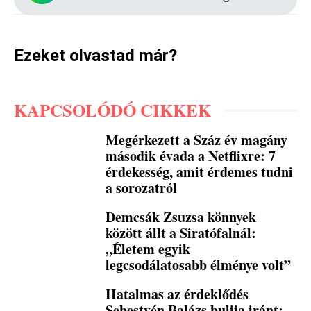
Ezeket olvastad már?
KAPCSOLÓDÓ CIKKEK
Megérkezett a Száz év magány
második évada a Netflixre: 7
érdekesség, amit érdemes tudni
a sorozatról
Demcsák Zsuzsa könnyek
között állt a Siratófalnál:
„Életem egyik
legcsodálatosabb élménye volt”
Hatalmas az érdeklődés
Sebestyén Balázs bulija iránt: