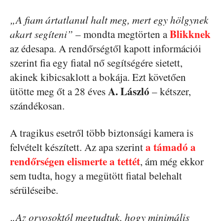
„A fiam ártatlanul halt meg, mert egy hölgynek
Blikknek
akart segíteni”
– mondta megtörten a
az édesapa. A rendőrségtől kapott információi
szerint fia egy fiatal nő segítségére sietett,
akinek kibicsaklott a bokája. Ezt követően
A. László
ütötte meg őt a 28 éves
– kétszer,
szándékosan.
A tragikus esetről több biztonsági kamera is
a támadó a
felvételt készített. Az apa szerint
rendőrségen elismerte a tettét
, ám még ekkor
sem tudta, hogy a megütött fiatal belehalt
sérüléseibe.
„Az orvosoktól megtudtuk, hogy minimális