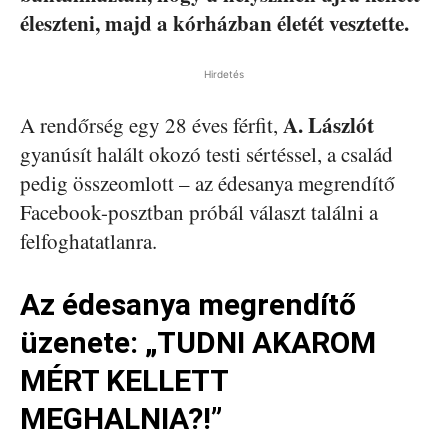
éleszteni, majd a kórházban életét vesztette.
Hirdetés
A. Lászlót
A rendőrség egy 28 éves férfit,
gyanúsít halált okozó testi sértéssel, a család
pedig összeomlott – az édesanya megrendítő
Facebook-posztban próbál választ találni a
felfoghatatlanra.
Az édesanya megrendítő
üzenete: „TUDNI AKAROM
MÉRT KELLETT
MEGHALNIA?!”