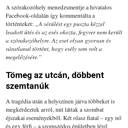
A szórakozóhely menedzsmentje a hivatalos
Facebook-oldalán így kommentálta a
történteket:
„A sérülést egy puszta kézzel
leadott ütés és az esés okozta, fegyver nem került
a szórakozóhelyre. Az eset olyan gyorsan és
váratlanul történt, hogy esély sem volt a
megelőzésére.”
Tömeg az utcán, döbbent
szemtanúk
A tragédia után a helyszínen járva többeket is
megkérdeztek arról, mit láttak a szombat
éjszakai eseményekből. Két olasz fiatal – egy nő
és egy férfi – a szomszédos épületben lévő