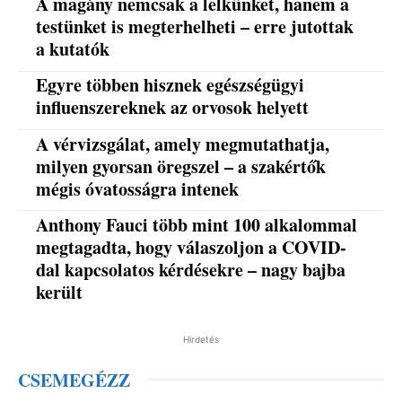
A magány nemcsak a lelkünket, hanem a
testünket is megterhelheti – erre jutottak
a kutatók
Egyre többen hisznek egészségügyi
influenszereknek az orvosok helyett
A vérvizsgálat, amely megmutathatja,
milyen gyorsan öregszel – a szakértők
mégis óvatosságra intenek
Anthony Fauci több mint 100 alkalommal
megtagadta, hogy válaszoljon a COVID-
dal kapcsolatos kérdésekre – nagy bajba
került
Hirdetés
CSEMEGÉZZ