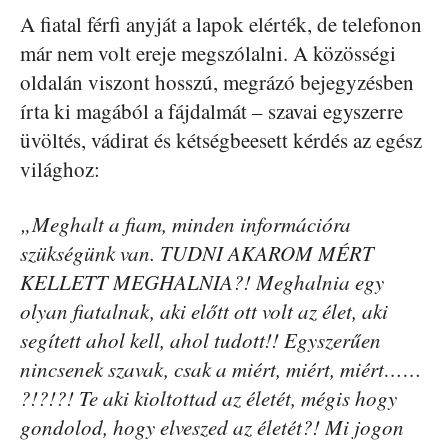
A fiatal férfi anyját a lapok elérték, de telefonon
már nem volt ereje megszólalni. A közösségi
oldalán viszont hosszú, megrázó bejegyzésben
írta ki magából a fájdalmát – szavai egyszerre
üvöltés, vádirat és kétségbeesett kérdés az egész
világhoz:
„Meghalt a fiam, minden információra
szükségünk van. TUDNI AKAROM MÉRT
KELLETT MEGHALNIA?! Meghalnia egy
olyan fiatalnak, aki előtt ott volt az élet, aki
segített ahol kell, ahol tudott!! Egyszerűen
nincsenek szavak, csak a miért, miért, miért……
?!?!?! Te aki kioltottad az életét, mégis hogy
gondolod, hogy elveszed az életét?! Mi jogon