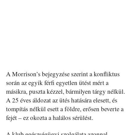
A Morrison’s bejegyzése szerint a konfliktus
során az egyik férfi egyetlen ütést mért a
másikra, puszta kézzel, bármilyen tárgy nélkül.
A 25 éves áldozat az ütés hatására elesett, és
tompítás nélkül esett a földre, erősen beverte a
fejét – ez okozta a halálos sérülést.
A klub egészségügyi szolgálata azonnal