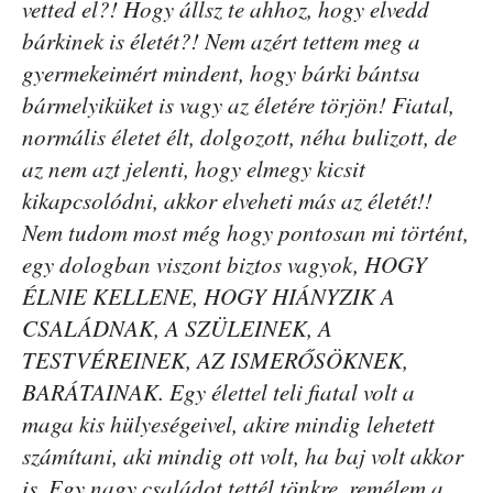
vetted el?! Hogy állsz te ahhoz, hogy elvedd
bárkinek is életét?! Nem azért tettem meg a
gyermekeimért mindent, hogy bárki bántsa
bármelyiküket is vagy az életére törjön! Fiatal,
normális életet élt, dolgozott, néha bulizott, de
az nem azt jelenti, hogy elmegy kicsit
kikapcsolódni, akkor elveheti más az életét!!
Nem tudom most még hogy pontosan mi történt,
egy dologban viszont biztos vagyok, HOGY
ÉLNIE KELLENE, HOGY HIÁNYZIK A
CSALÁDNAK, A SZÜLEINEK, A
TESTVÉREINEK, AZ ISMERŐSÖKNEK,
BARÁTAINAK. Egy élettel teli fiatal volt a
maga kis hülyeségeivel, akire mindig lehetett
számítani, aki mindig ott volt, ha baj volt akkor
is. Egy nagy családot tettél tönkre, remélem a