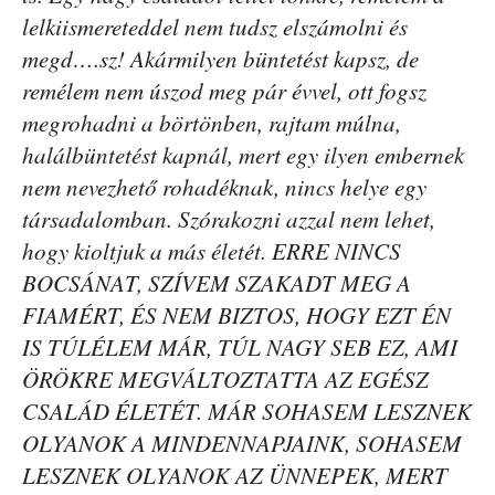
lelkiismereteddel nem tudsz elszámolni és
megd….sz! Akármilyen büntetést kapsz, de
remélem nem úszod meg pár évvel, ott fogsz
megrohadni a börtönben, rajtam múlna,
halálbüntetést kapnál, mert egy ilyen embernek
nem nevezhető rohadéknak, nincs helye egy
társadalomban. Szórakozni azzal nem lehet,
hogy kioltjuk a más életét. ERRE NINCS
BOCSÁNAT, SZÍVEM SZAKADT MEG A
FIAMÉRT, ÉS NEM BIZTOS, HOGY EZT ÉN
IS TÚLÉLEM MÁR, TÚL NAGY SEB EZ, AMI
ÖRÖKRE MEGVÁLTOZTATTA AZ EGÉSZ
CSALÁD ÉLETÉT. MÁR SOHASEM LESZNEK
OLYANOK A MINDENNAPJAINK, SOHASEM
LESZNEK OLYANOK AZ ÜNNEPEK, MERT