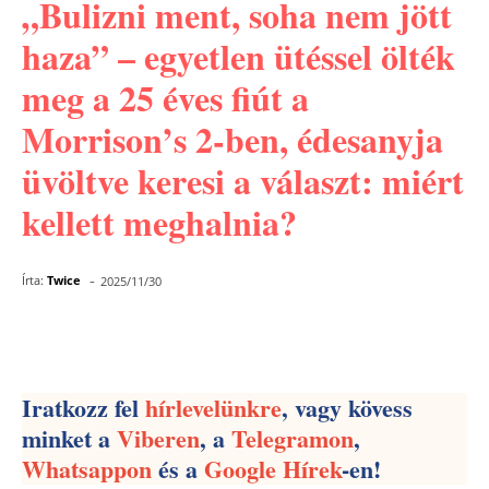
„Bulizni ment, soha nem jött
haza” – egyetlen ütéssel ölték
meg a 25 éves fiút a
Morrison’s 2-ben, édesanyja
üvöltve keresi a választ: miért
kellett meghalnia?
-
Írta:
Twice
2025/11/30
Facebook
Pinterest
WhatsApp
Iratkozz fel
hírlevelünkre
, vagy kövess
minket a
Viberen
, a
Telegramon
,
Whatsappon
és a
Google Hírek
-en!