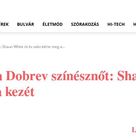
ÍREK
BULVÁR
ÉLETMÓD
SZÓRAKOZÁS
HI-TECH
: Shaun White öt év után kérte meg a...
a Dobrev színésznőt: Sh
 kezét
Pinterest
WhatsApp
Email