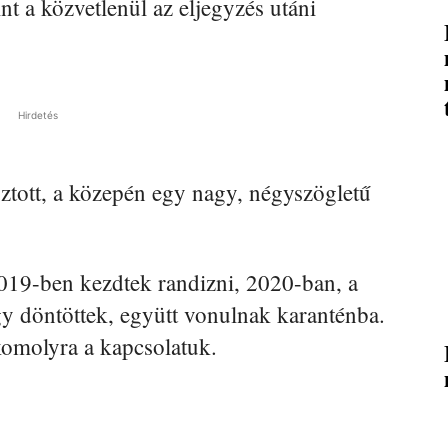
int a közvetlenül az eljegyzés utáni
Hirdetés
ztott, a közepén egy nagy, négyszögletű
19-ben kezdtek randizni, 2020-ban, a
y döntöttek, együtt vonulnak karanténba.
 komolyra a kapcsolatuk.