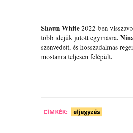
Shaun White
2022-ben visszavon
Nin
több idejük jutott egymásra.
szenvedett, és hosszadalmas rege
mostanra teljesen felépült.
CÍMKÉK:
eljegyzés
Facebook
Megosztás