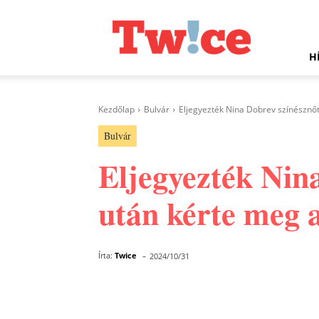
Twice.hu
H
Kezdőlap
Bulvár
Eljegyezték Nina Dobrev színésznőt
Bulvár
Eljegyezték Nin
után kérte meg a
-
Írta:
Twice
2024/10/31
Facebook
Megosztás