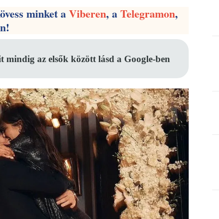
kövess minket a
Viberen
, a
Telegramon
,
en!
it mindig az elsők között lásd a Google-ben