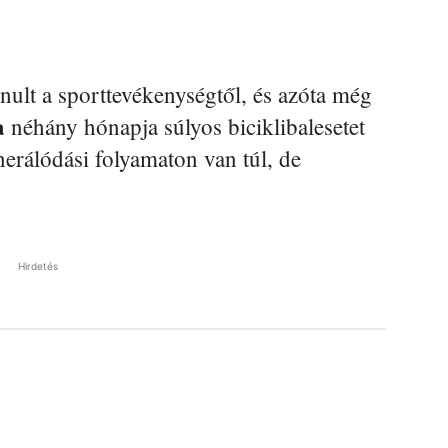
ult a sporttevékenységtől, és azóta még
a
néhány hónapja súlyos biciklibalesetet
nerálódási folyamaton van túl, de
Hirdetés
Pinterest
WhatsApp
Email