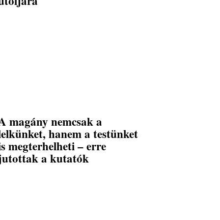
utoljára
A magány nemcsak a
lelkünket, hanem a testünket
is megterhelheti – erre
jutottak a kutatók