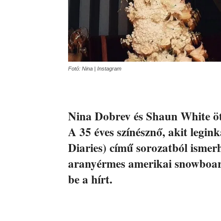
Fotó: Nina | Instagram
Nina Dobrev és Shaun White öt 
A 35 éves színésznő, akit leg
Diaries) című sorozatból ismerh
aranyérmes amerikai snowboard
be a hírt.