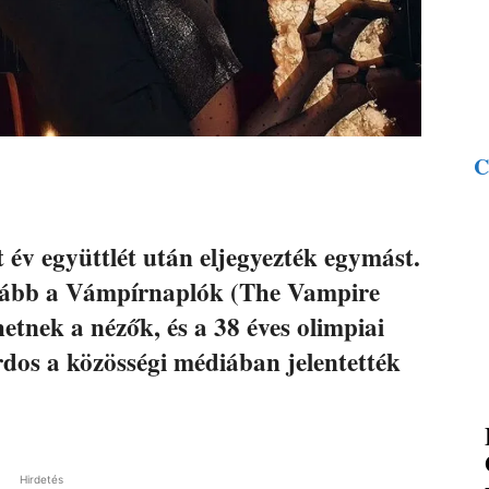
C
év együttlét után eljegyezték egymást.
inkább a Vámpírnaplók (The Vampire
etnek a nézők, és a 38 éves olimpiai
os a közösségi médiában jelentették
Hirdetés