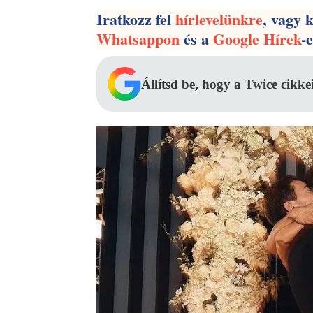
Iratkozz fel
hírlevelünkre
, vagy 
Whatsappon
és a
Google Hírek
-
Állítsd be, hogy a Twice cikke