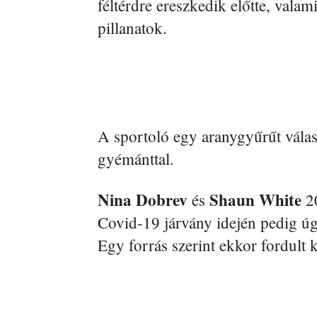
féltérdre ereszkedik előtte, valam
pillanatok.
A sportoló egy aranygyűrűt válas
gyémánttal.
Nina Dobrev
Shaun White
és
20
Covid-19 járvány idején pedig úg
Egy forrás szerint ekkor fordult