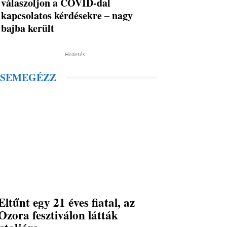
válaszoljon a COVID-dal
kapcsolatos kérdésekre – nagy
bajba került
Hirdetés
SEMEGÉZZ
Eltűnt egy 21 éves fiatal, az
Ozora fesztiválon látták