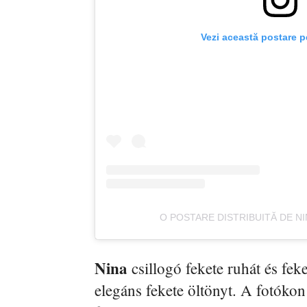
Vezi această postare p
O POSTARE DISTRIBUITĂ DE N
Nina
csillogó fekete ruhát és fek
elegáns fekete öltönyt. A fotókon