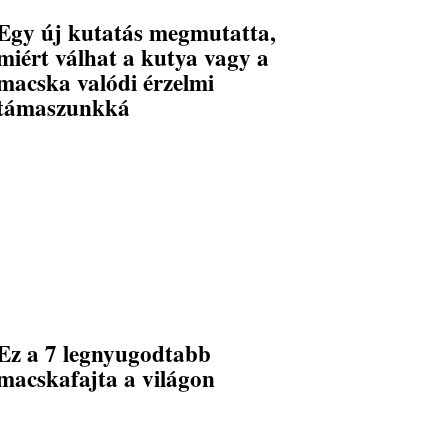
Egy új kutatás megmutatta,
miért válhat a kutya vagy a
macska valódi érzelmi
támaszunkká
Ez a 7 legnyugodtabb
macskafajta a világon