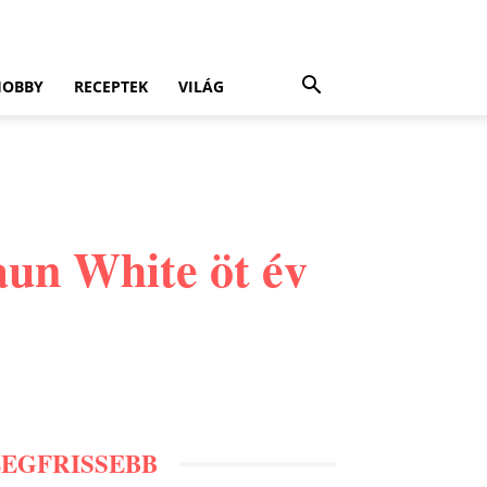
HOBBY
RECEPTEK
VILÁG
aun White öt év
LEGFRISSEBB