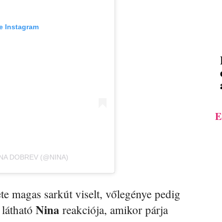
e Instagram
E
INA DOBREV (@NINA)
ete magas sarkút viselt, vőlegénye pedig
Nina
 látható
reakciója, amikor párja