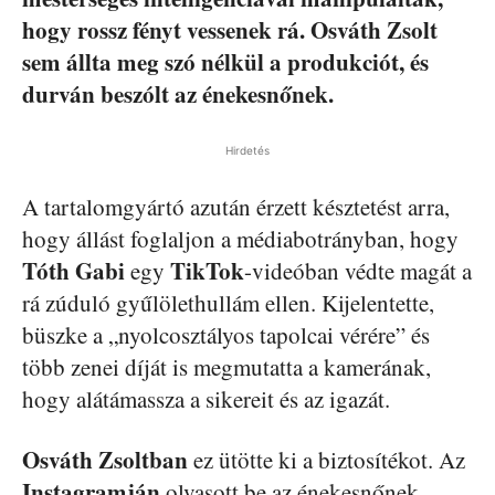
hogy rossz fényt vessenek rá. Osváth Zsolt
sem állta meg szó nélkül a produkciót, és
durván beszólt az énekesnőnek.
Hirdetés
A tartalomgyártó azután érzett késztetést arra,
hogy állást foglaljon a médiabotrányban, hogy
Tóth Gabi
TikTok
egy
-videóban védte magát a
rá zúduló gyűlölethullám ellen. Kijelentette,
büszke a „nyolcosztályos tapolcai vérére” és
több zenei díját is megmutatta a kamerának,
hogy alátámassza a sikereit és az igazát.
Osváth Zsoltban
ez ütötte ki a biztosítékot. Az
Instagramján
olvasott be az énekesnőnek,