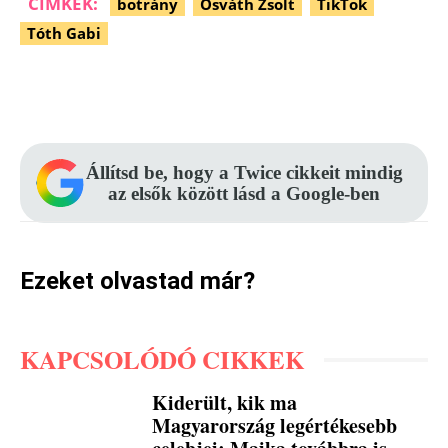
CÍMKÉK:
botrány
Osváth Zsolt
TikTok
Tóth Gabi
Facebook
Pinterest
WhatsApp
Állítsd be, hogy a Twice cikkeit mindig
az elsők között lásd a Google-ben
Ezeket olvastad már?
KAPCSOLÓDÓ CIKKEK
Kiderült, kik ma
Magyarország legértékesebb