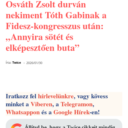
Osváth Zsolt durván
nekiment Tóth Gabinak a
Fidesz-kongresszus után:
„Annyira sötét és
elképesztően buta”
-
Írta:
Twice
2026/01/30
Facebook
Pinterest
WhatsApp
Iratkozz fel
hírlevelünkre
, vagy kövess
minket a
Viberen
, a
Telegramon
,
Whatsappon
és a
Google Hírek
-en!
Állítsd be, hogy a Twice cikkeit mindig