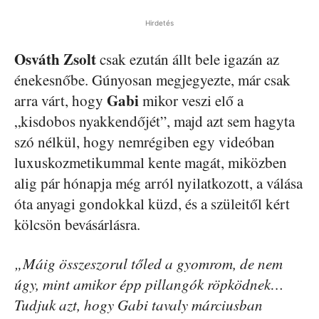
Hirdetés
Osváth Zsolt
csak ezután állt bele igazán az
énekesnőbe. Gúnyosan megjegyezte, már csak
Gabi
arra várt, hogy
mikor veszi elő a
„kisdobos nyakkendőjét”, majd azt sem hagyta
szó nélkül, hogy nemrégiben egy videóban
luxuskozmetikummal kente magát, miközben
alig pár hónapja még arról nyilatkozott, a válása
óta anyagi gondokkal küzd, és a szüleitől kért
kölcsön bevásárlásra.
„Máig összeszorul tőled a gyomrom, de nem
úgy, mint amikor épp pillangók röpködnek…
Tudjuk azt, hogy Gabi tavaly márciusban