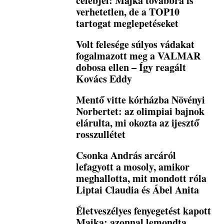
celebjei: Majka továbbra is
verhetetlen, de a TOP10
tartogat meglepetéseket
Volt felesége súlyos vádakat
fogalmazott meg a VALMAR
dobosa ellen – Így reagált
Kovács Eddy
Mentő vitte kórházba Növényi
Norbertet: az olimpiai bajnok
elárulta, mi okozta az ijesztő
rosszullétet
Csonka András arcáról
lefagyott a mosoly, amikor
meghallotta, mit mondott róla
Liptai Claudia és Ábel Anita
Életveszélyes fenyegetést kapott
Majka: azonnal lemondta