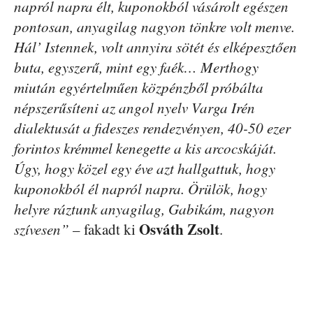
napról napra élt, kuponokból vásárolt egészen
pontosan, anyagilag nagyon tönkre volt menve.
Hál’ Istennek, volt annyira sötét és elképesztően
buta, egyszerű, mint egy faék… Merthogy
miután egyértelműen közpénzből próbálta
népszerűsíteni az angol nyelv Varga Irén
dialektusát a fideszes rendezvényen, 40-50 ezer
forintos krémmel kenegette a kis arcocskáját.
Úgy, hogy közel egy éve azt hallgattuk, hogy
kuponokból él napról napra. Örülök, hogy
helyre ráztunk anyagilag, Gabikám, nagyon
Osváth Zsolt
szívesen”
– fakadt ki
.