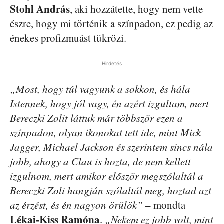
Stohl András
, aki hozzátette, hogy nem vette
észre, hogy mi történik a színpadon, ez pedig az
énekes profizmuást tükrözi.
Hirdetés
„Most, hogy túl vagyunk a sokkon, és hála
Istennek, hogy jól vagy, én azért izgultam, mert
Bereczki Zolit láttuk már többször ezen a
színpadon, olyan ikonokat tett ide, mint Mick
Jagger, Michael Jackson és szerintem sincs nála
jobb, ahogy a Clau is hozta, de nem kellett
izgulnom, mert amikor először megszólaltál a
Bereczki Zoli hangján szólaltál meg, hoztad azt
az érzést, és én nagyon örülök”
– mondta
Lékai-Kiss Ramóna
.
„Nekem ez jobb volt, mint