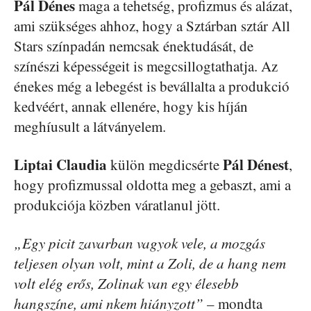
Pál Dénes
maga a tehetség, profizmus és alázat,
ami szükséges ahhoz, hogy a Sztárban sztár All
Stars színpadán nemcsak énektudását, de
színészi képességeit is megcsillogtathatja. Az
énekes még a lebegést is bevállalta a produkció
kedvéért, annak ellenére, hogy kis híján
meghíusult a látványelem.
Liptai Claudia
Pál Dénest
külön megdicsérte
,
hogy profizmussal oldotta meg a gebaszt, ami a
produkciója közben váratlanul jött.
„Egy picit zavarban vagyok vele, a mozgás
teljesen olyan volt, mint a Zoli, de a hang nem
volt elég erős, Zolinak van egy élesebb
hangszíne, ami nkem hiányzott”
– mondta