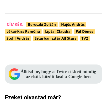
CÍMKÉK:
Bereczki Zoltán
Hajós András
Lékai-Kiss Ramóna
Liptai Claudia
Pál Dénes
Stohl András
Sztárban sztár All Stars
TV2
Facebook
Pinterest
WhatsApp
Állítsd be, hogy a Twice cikkeit mindig
az elsők között lásd a Google-ben
Ezeket olvastad már?