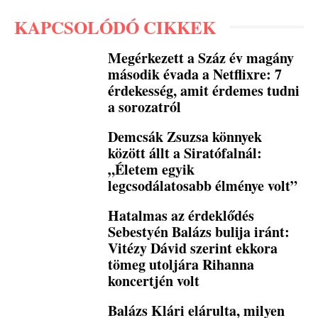
KAPCSOLÓDÓ CIKKEK
Megérkezett a Száz év magány
második évada a Netflixre: 7
érdekesség, amit érdemes tudni
a sorozatról
Demcsák Zsuzsa könnyek
között állt a Siratófalnál:
„Életem egyik
legcsodálatosabb élménye volt”
Hatalmas az érdeklődés
Sebestyén Balázs bulija iránt:
Vitézy Dávid szerint ekkora
tömeg utoljára Rihanna
koncertjén volt
Balázs Klári elárulta, milyen