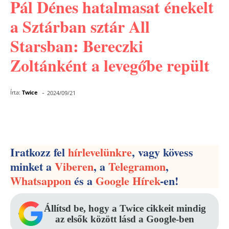
Pál Dénes hatalmasat énekelt
a Sztárban sztár All
Starsban: Bereczki
Zoltánként a levegőbe repült
-
Írta:
Twice
2024/09/21
Facebook
Pinterest
WhatsApp
Iratkozz fel
hírlevelünkre
, vagy kövess
minket a
Viberen
, a
Telegramon
,
Whatsappon
és a
Google Hírek
-en!
Állítsd be, hogy a Twice cikkeit mindig
az elsők között lásd a Google-ben