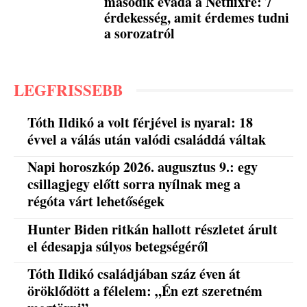
második évada a Netflixre: 7
érdekesség, amit érdemes tudni
a sorozatról
LEGFRISSEBB
Tóth Ildikó a volt férjével is nyaral: 18
évvel a válás után valódi családdá váltak
Napi horoszkóp 2026. augusztus 9.: egy
csillagjegy előtt sorra nyílnak meg a
régóta várt lehetőségek
Hunter Biden ritkán hallott részletet árult
el édesapja súlyos betegségéről
Tóth Ildikó családjában száz éven át
öröklődött a félelem: „Én ezt szeretném