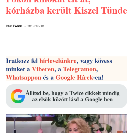
kórházba került Kiszel Tünde
-
Írta:
Twice
2019/10/10
Facebook
Pinterest
WhatsApp
Iratkozz fel
hírlevelünkre
, vagy kövess
minket a
Viberen
, a
Telegramon
,
Whatsappon
és a
Google Hírek
-en!
Állítsd be, hogy a Twice cikkeit mindig
az elsők között lásd a Google-ben