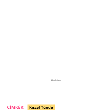
Hirdetés
CÍMKÉK:
Kiszel Tünde