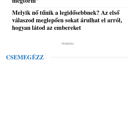
megtörni”
Melyik nő tűnik a legidősebbnek? Az első
válaszod meglepően sokat árulhat el arról,
hogyan látod az embereket
Hirdetés
CSEMEGÉZZ