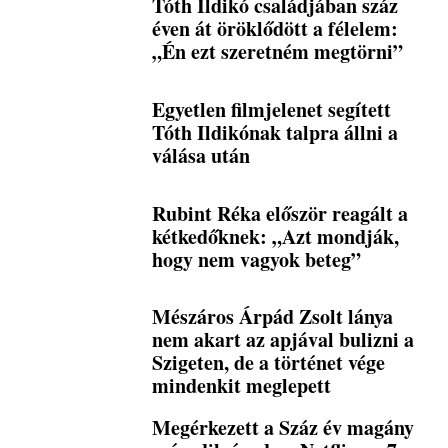
Tóth Ildikó családjában száz
éven át öröklődött a félelem:
„Én ezt szeretném megtörni”
Egyetlen filmjelenet segített
Tóth Ildikónak talpra állni a
válása után
Rubint Réka először reagált a
kétkedőknek: „Azt mondják,
hogy nem vagyok beteg”
Mészáros Árpád Zsolt lánya
nem akart az apjával bulizni a
Szigeten, de a történet vége
mindenkit meglepett
Megérkezett a Száz év magány