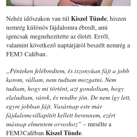
Kiszel Tünde
Nehéz időszakon van túl
, hiszen
nemrég különös fájdalomra ébredt, ami
igencsak megnehezítette az életét. Erről,
valamint következő naptárjáról beszélt nemrég a
FEM3 Caféban.
„Pénteken felébredtem, és iszonyúan fájt a jobb
karom, vállam, nem tudtam mozgatni. Nem
tudtam, hogy mi történt, azt gondoltam, hogy
elaludtam, várok, és rendbe jön. De nem így lett,
egyre jobban fájt. Vasárnap este már
fájdalomcsillapítót kellett bevennem, ezért
másnap elmentem orvoshoz”
– mesélte a
Kiszel Tünde
FEM3Caféban
.