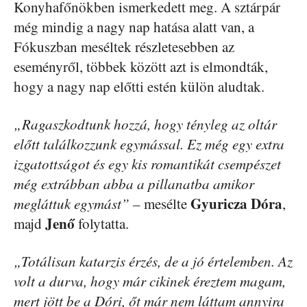
Konyhafőnökben ismerkedett meg. A sztárpár
még mindig a nagy nap hatása alatt van, a
Fókuszban meséltek részletesebben az
eseményről, többek között azt is elmondták,
hogy a nagy nap előtti estén külön aludtak.
„Ragaszkodtunk hozzá, hogy tényleg az oltár
előtt találkozzunk egymással. Ez még egy extra
izgatottságot és egy kis romantikát csempészet
még extrábban abba a pillanatba amikor
Gyuricza Dóra
megláttuk egymást”
– mesélte
,
Jenő
majd
folytatta.
„Totálisan katarzis érzés, de a jó értelemben. Az
volt a durva, hogy már cikinek éreztem magam,
mert jött be a Dóri, őt már nem láttam annyira