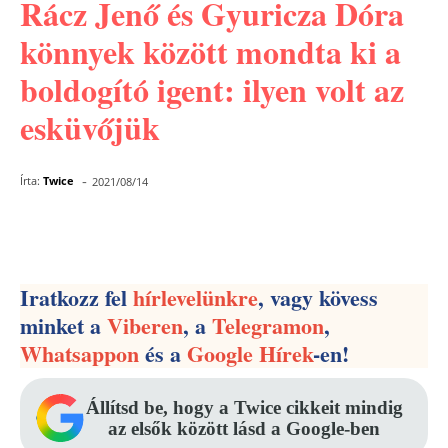
Rácz Jenő és Gyuricza Dóra
könnyek között mondta ki a
boldogító igent: ilyen volt az
esküvőjük
-
Írta:
Twice
2021/08/14
Facebook
Pinterest
WhatsApp
Iratkozz fel
hírlevelünkre
, vagy kövess
minket a
Viberen
, a
Telegramon
,
Whatsappon
és a
Google Hírek
-en!
Állítsd be, hogy a Twice cikkeit mindig
az elsők között lásd a Google-ben