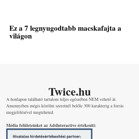
Ez a 7 legnyugodtabb macskafajta a
világon
Twice.hu
A honlapon található tartalom teljes egészében NEM vehető át.
Amennyiben mégis közölni szeretnél belőle 300 karakterig a forrás
megjelölésével megteheted.
Média felületeinket az AdsInteractive értékesíti: