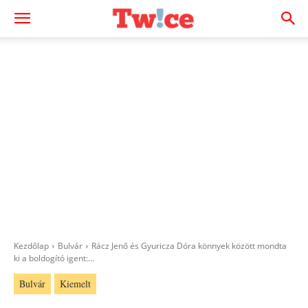
Kezdőlap
Bulvár
Rácz Jenő és Gyuricza Dóra könnyek között mondta
ki a boldogító igent:...
Bulvár
Kiemelt