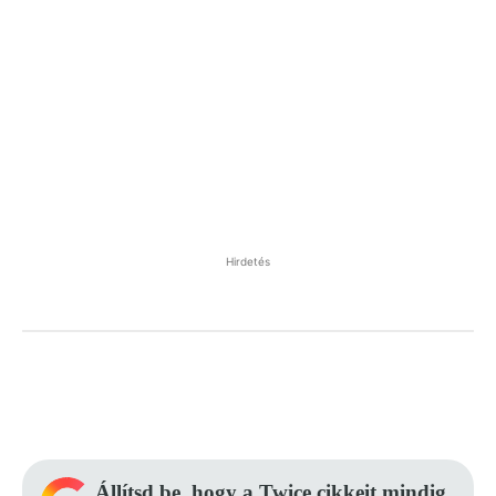
Hirdetés
Facebook
Pinterest
WhatsApp
Állítsd be, hogy a Twice cikkeit mindig