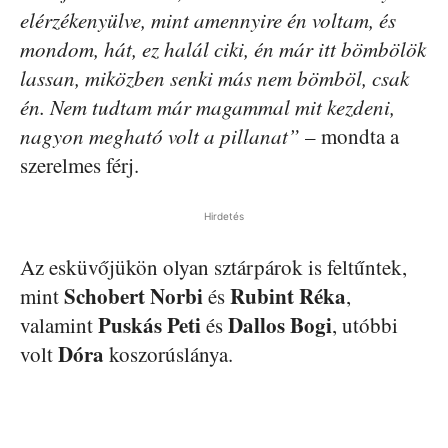
elérzékenyülve, mint amennyire én voltam, és
mondom, hát, ez halál ciki, én már itt bömbölök
lassan, miközben senki más nem bömböl, csak
én. Nem tudtam már magammal mit kezdeni,
nagyon megható volt a pillanat”
– mondta a
szerelmes férj.
Hirdetés
Az esküvőjükön olyan sztárpárok is feltűntek,
Schobert Norbi
Rubint Réka
mint
és
,
Puskás Peti
Dallos Bogi
valamint
és
, utóbbi
Dóra
volt
koszorúslánya.