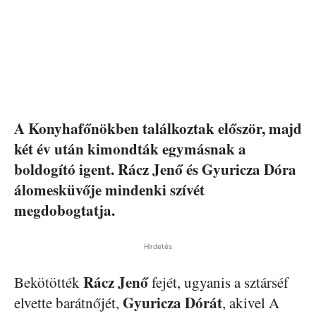
A Konyhafőnökben találkoztak először, majd
két év után kimondták egymásnak a
boldogító igent. Rácz Jenő és Gyuricza Dóra
álomesküvője mindenki szívét
megdobogtatja.
Hirdetés
Rácz Jenő
Bekötötték
fejét, ugyanis a sztárséf
Gyuricza Dórát
elvette barátnőjét,
, akivel A