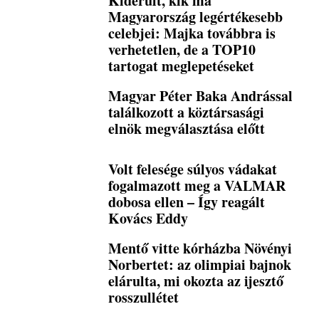
Kiderült, kik ma
Magyarország legértékesebb
celebjei: Majka továbbra is
verhetetlen, de a TOP10
tartogat meglepetéseket
Magyar Péter Baka Andrással
találkozott a köztársasági
elnök megválasztása előtt
Volt felesége súlyos vádakat
fogalmazott meg a VALMAR
dobosa ellen – Így reagált
Kovács Eddy
Mentő vitte kórházba Növényi
Norbertet: az olimpiai bajnok
elárulta, mi okozta az ijesztő
rosszullétet