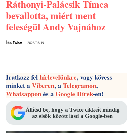
Ráthonyi-Palácsik Tímea
bevallotta, miért ment
feleségül Andy Vajnához
-
Írta:
Twice
2026/05/19
Facebook
Pinterest
WhatsApp
Iratkozz fel
hírlevelünkre
, vagy kövess
minket a
Viberen
, a
Telegramon
,
Whatsappon
és a
Google Hírek
-en!
Állítsd be, hogy a Twice cikkeit mindig
az elsők között lásd a Google-ben