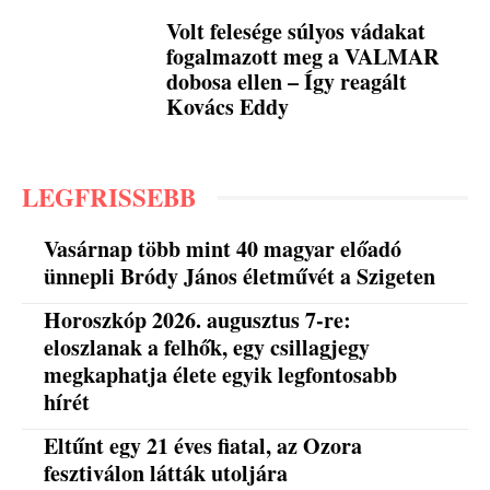
Volt felesége súlyos vádakat
fogalmazott meg a VALMAR
dobosa ellen – Így reagált
Kovács Eddy
LEGFRISSEBB
Vasárnap több mint 40 magyar előadó
ünnepli Bródy János életművét a Szigeten
Horoszkóp 2026. augusztus 7-re:
eloszlanak a felhők, egy csillagjegy
megkaphatja élete egyik legfontosabb
hírét
Eltűnt egy 21 éves fiatal, az Ozora
fesztiválon látták utoljára