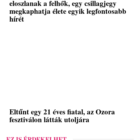
eloszlanak a felhők, egy csillagjegy
megkaphatja élete egyik legfontosabb
hírét
Eltűnt egy 21 éves fiatal, az Ozora
fesztiválon látták utoljára
EZ IS ÉRDEKELHET