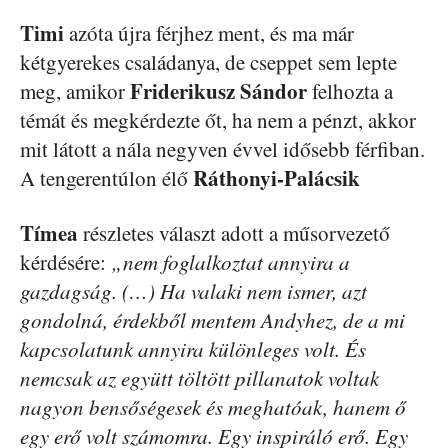
Timi
azóta újra férjhez ment, és ma már
kétgyerekes családanya, de cseppet sem lepte
Friderikusz Sándor
meg, amikor
felhozta a
témát és megkérdezte őt, ha nem a pénzt, akkor
mit látott a nála negyven évvel idősebb férfiban.
Ráthonyi-Palácsik
A tengerentúlon élő
Tímea
részletes választ adott a műsorvezető
kérdésére:
„nem foglalkoztat annyira a
gazdagság. (…) Ha valaki nem ismer, azt
gondolná, érdekből mentem Andyhez, de a mi
kapcsolatunk annyira különleges volt. És
nemcsak az együtt töltött pillanatok voltak
nagyon bensőségesek és meghatóak, hanem ő
egy erő volt számomra. Egy inspiráló erő. Egy