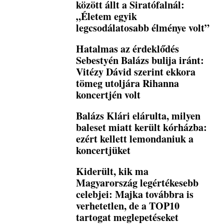
között állt a Siratófalnál:
„Életem egyik
legcsodálatosabb élménye volt”
Hatalmas az érdeklődés
Sebestyén Balázs bulija iránt:
Vitézy Dávid szerint ekkora
tömeg utoljára Rihanna
koncertjén volt
Balázs Klári elárulta, milyen
baleset miatt került kórházba:
ezért kellett lemondaniuk a
koncertjüket
Kiderült, kik ma
Magyarország legértékesebb
celebjei: Majka továbbra is
verhetetlen, de a TOP10
tartogat meglepetéseket