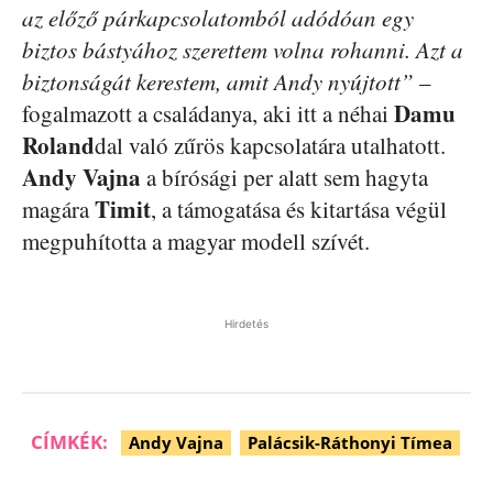
az előző párkapcsolatomból adódóan egy
biztos bástyához szerettem volna rohanni. Azt a
biztonságát kerestem, amit Andy nyújtott”
–
Damu
fogalmazott a családanya, aki itt a néhai
Roland
dal való zűrös kapcsolatára utalhatott.
Andy
Vajna
a bírósági per alatt sem hagyta
Timit
magára
, a támogatása és kitartása végül
megpuhította a magyar modell szívét.
Hirdetés
CÍMKÉK:
Andy Vajna
Palácsik-Ráthonyi Tímea