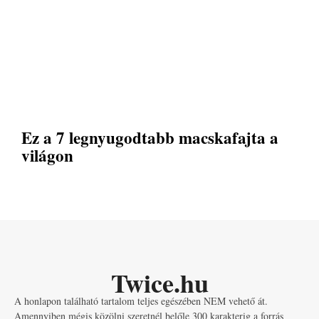
Ez a 7 legnyugodtabb macskafajta a
világon
Twice.hu
A honlapon található tartalom teljes egészében NEM vehető át.
Amennyiben mégis közölni szeretnél belőle 300 karakterig a forrás