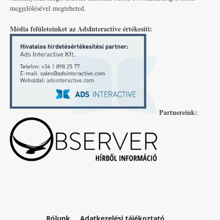
megjelölésével megteheted.
Média felületeinket az AdsInteractive értékesíti:
Partnereink:
Rólunk
Adatkezelési tájékoztató