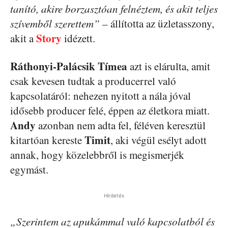
tanító, akire borzasztóan felnéztem, és akit teljes
szívemből szerettem”
– állította az üzletasszony,
Story
akit a
idézett.
Ráthonyi-Palácsik Tímea
azt is elárulta, amit
csak kevesen tudtak a producerrel való
kapcsolatáról: nehezen nyitott a nála jóval
idősebb producer felé, éppen az életkora miatt.
Andy
azonban nem adta fel, féléven keresztül
Timit
kitartóan kereste
, aki végül esélyt adott
annak, hogy közelebbről is megismerjék
egymást.
Hirdetés
„Szerintem az apukámmal való kapcsolatból és