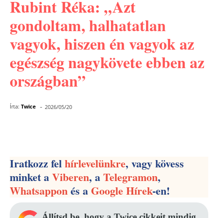
Rubint Réka: „Azt
gondoltam, halhatatlan
vagyok, hiszen én vagyok az
egészség nagykövete ebben az
országban”
-
Írta:
Twice
2026/05/20
Facebook
Pinterest
WhatsApp
Iratkozz fel
hírlevelünkre
, vagy kövess
minket a
Viberen
, a
Telegramon
,
Whatsappon
és a
Google Hírek
-en!
Állítsd be, hogy a Twice cikkeit mindig