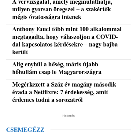
A vérvizsgálat, amely megmutathatja,
milyen gyorsan öregszel – a szakértők
mégis óvatosságra intenek
Anthony Fauci több mint 100 alkalommal
megtagadta, hogy válaszoljon a COVID-
dal kapcsolatos kérdésekre – nagy bajba
került
Alig enyhül a hőség, máris újabb
hőhullám csap le Magyarországra
Megérkezett a Száz év magány második
évada a Netflixre: 7 érdekesség, amit
érdemes tudni a sorozatról
Hirdetés
CSEMEGÉZZ