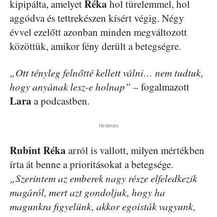
Réka
kipipálta, amelyet
hol türelemmel, hol
aggódva és tettrekészen kísért végig. Négy
évvel ezelőtt azonban minden megváltozott
közöttük, amikor fény derült a betegségre.
„Ott tényleg felnőtté kellett válni… nem tudtuk,
hogy anyának lesz-e holnap” –
fogalmazott
Lara
a podcastben.
Hirdetés
Rubint Réka
arról is vallott, milyen mértékben
írta át benne a prioritásokat a betegsége.
„Szerintem az emberek nagy része elfeledkezik
magáról, mert azt gondoljuk, hogy ha
magunkra figyelünk, akkor egoisták vagyunk,