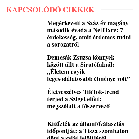
KAPCSOLÓDÓ CIKKEK
Megérkezett a Száz év magány
második évada a Netflixre: 7
érdekesség, amit érdemes tudni
a sorozatról
Demcsák Zsuzsa könnyek
között állt a Siratófalnál:
„Életem egyik
legcsodálatosabb élménye volt”
Életveszélyes TikTok-trend
terjed a Sziget előtt:
megszólalt a főszervező
Kitűzték az államfőválasztás
időpontját: a Tisza szombaton
dönt a saját jelöltjéről