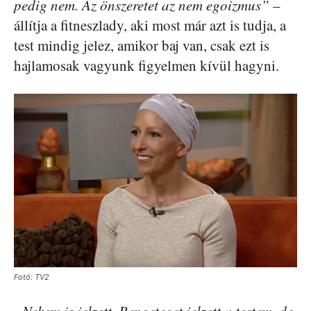
pedig nem. Az önszeretet az nem egoizmus”
–
állítja a fitneszlady, aki most már azt is tudja, a
test mindig jelez, amikor baj van, csak ezt is
hajlamosak vagyunk figyelmen kívül hagyni.
Fotó: TV2
„Nekem is jelzett. Rengeteget jelzett a testem, de