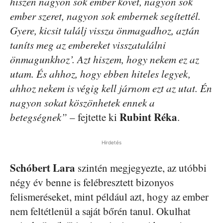
hiszen nagyon sok ember követ, nagyon sok
ember szeret, nagyon sok embernek segítettél.
Gyere, kicsit találj vissza önmagadhoz, aztán
taníts meg az embereket visszatalálni
önmagunkhoz’. Azt hiszem, hogy nekem ez az
utam. És ahhoz, hogy ebben hiteles legyek,
ahhoz nekem is végig kell járnom ezt az utat. Én
nagyon sokat köszönhetek ennek a
Rubint Réka
betegségnek”
– fejtette ki
.
Hirdetés
Schóbert Lara
szintén megjegyezte, az utóbbi
négy év benne is felébresztett bizonyos
felismeréseket, mint például azt, hogy az ember
nem feltétlenül a saját bőrén tanul. Okulhat