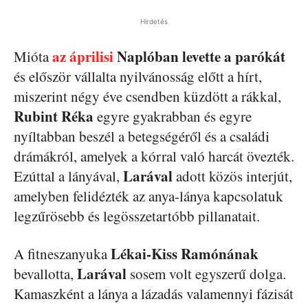
Hirdetés
az áprilisi
Naplóban levette a parókát
Mióta
és először vállalta nyilvánosság előtt a hírt,
miszerint négy éve csendben küzdött a rákkal,
Rubint Réka
egyre gyakrabban és egyre
nyíltabban beszél a betegségéről és a családi
drámákról, amelyek a kórral való harcát övezték.
Larával
Ezúttal a lányával,
adott közös interjút,
amelyben felidézték az anya-lánya kapcsolatuk
legzűrösebb és legösszetartóbb pillanatait.
Lékai-Kiss Ramónának
A fitneszanyuka
Larával
bevallotta,
sosem volt egyszerű dolga.
Kamaszként a lánya a lázadás valamennyi fázisát