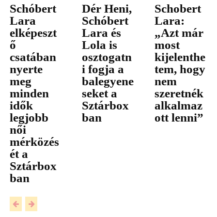
Schóbert
Dér Heni,
Schobert
Lara
Schóbert
Lara:
elképeszt
Lara és
„Azt már
ő
Lola is
most
csatában
osztogatn
kijelenthe
nyerte
i fogja a
tem, hogy
meg
balegyene
nem
minden
seket a
szeretnék
idők
Sztárbox
alkalmaz
legjobb
ban
ott lenni”
női
mérközés
ét a
Sztárbox
ban