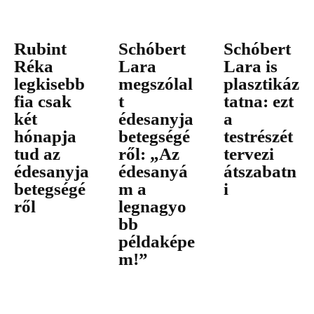
Rubint
Schóbert
Schóbert
Réka
Lara
Lara is
legkisebb
megszólal
plasztikáz
fia csak
t
tatna: ezt
két
édesanyja
a
hónapja
betegségé
testrészét
tud az
ről: „Az
tervezi
édesanyja
édesanyá
átszabatn
betegségé
m a
i
ről
legnagyo
bb
példaképe
m!”