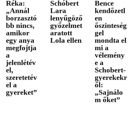
Réka:
Schóbert
Bence
„Annál
Lara
kendőzetl
borzasztó
lenyűgöző
en
bb nincs,
győzelmet
őszinteség
amikor
aratott
gel
egy anya
Lola ellen
mondta el
megfojtja
mi a
a
vélemény
jelenlétév
e a
el,
Schobert-
szeretetév
gyerekekr
el a
ől:
gyereket”
„Sajnálo
m őket”