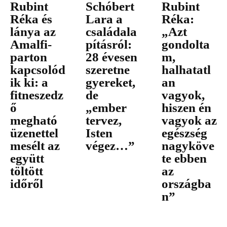
Rubint
Schóbert
Rubint
Réka és
Lara a
Réka:
lánya az
családala
„Azt
Amalfi-
pításról:
gondolta
parton
28 évesen
m,
kapcsolód
szeretne
halhatatl
ik ki: a
gyereket,
an
fitneszedz
de
vagyok,
ő
„ember
hiszen én
megható
tervez,
vagyok az
üzenettel
Isten
egészség
mesélt az
végez…”
nagyköve
együtt
te ebben
töltött
az
időről
országba
n”