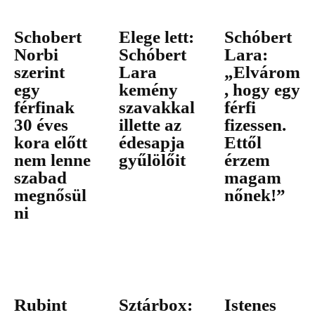
Schobert
Elege lett:
Schóbert
Norbi
Schóbert
Lara:
szerint
Lara
„Elvárom
egy
kemény
, hogy egy
férfinak
szavakkal
férfi
30 éves
illette az
fizessen.
kora előtt
édesapja
Ettől
nem lenne
gyűlölőit
érzem
szabad
magam
megnősül
nőnek!”
ni
Rubint
Sztárbox:
Istenes