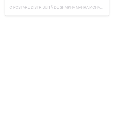
O POSTARE DISTRIBUITĂ DE SHAIKHA MAHRA MOHAMMED RASHED AL MAKTOUM (@HHSHMAHRA)