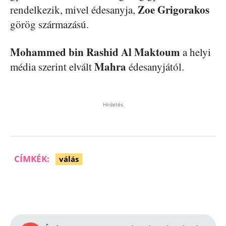
Zoe Grigorakos
rendelkezik, mivel édesanyja,
görög származású.
Mohammed bin Rashid Al Maktoum
a helyi
Mahra
média szerint elvált
édesanyjától.
Hirdetés
CÍMKÉK:
válás
Facebook
Pinterest
WhatsApp