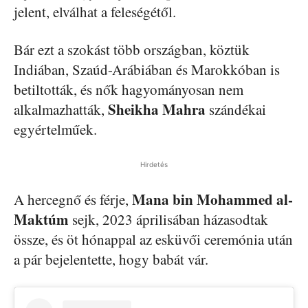
jelent, elválhat a feleségétől.
Bár ezt a szokást több országban, köztük
Indiában, Szaúd-Arábiában és Marokkóban is
betiltották, és nők hagyományosan nem
Sheikha Mahra
alkalmazhatták,
szándékai
egyértelműek.
Hirdetés
Mana bin Mohammed al-
A hercegnő és férje,
Maktúm
sejk, 2023 áprilisában házasodtak
össze, és öt hónappal az esküvői ceremónia után
a pár bejelentette, hogy babát vár.