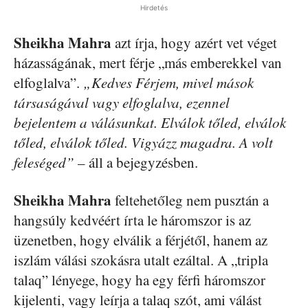
Hirdetés
Sheikha Mahra
azt írja, hogy azért vet véget
házasságának, mert férje „más emberekkel van
elfoglalva”.
„Kedves Férjem, mivel mások
társaságával vagy elfoglalva, ezennel
bejelentem a válásunkat. Elválok tőled, elválok
tőled, elválok tőled. Vigyázz magadra. A volt
feleséged”
– áll a bejegyzésben.
Sheikha Mahra
feltehetőleg nem pusztán a
hangsúly kedvéért írta le háromszor is az
üzenetben, hogy elválik a férjétől, hanem az
iszlám válási szokásra utalt ezáltal. A „tripla
talaq” lényege, hogy ha egy férfi háromszor
kijelenti, vagy leírja a talaq szót, ami válást