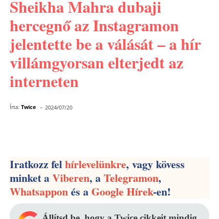
Sheikha Mahra dubaji
hercegnő az Instagramon
jelentette be a válását – a hír
villámgyorsan elterjedt az
interneten
-
Írta:
Twice
2024/07/20
Facebook
Pinterest
WhatsApp
Iratkozz fel
hírlevelünkre
, vagy kövess
minket a
Viberen
, a
Telegramon
,
Whatsappon
és a
Google Hírek
-en!
Állítsd be, hogy a Twice cikkeit mindig