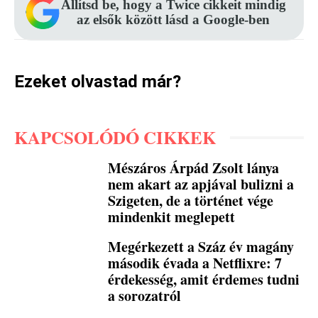
Állítsd be, hogy a Twice cikkeit mindig
az elsők között lásd a Google-ben
Ezeket olvastad már?
KAPCSOLÓDÓ CIKKEK
Mészáros Árpád Zsolt lánya
nem akart az apjával bulizni a
Szigeten, de a történet vége
mindenkit meglepett
Megérkezett a Száz év magány
második évada a Netflixre: 7
érdekesség, amit érdemes tudni
a sorozatról