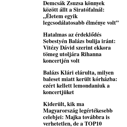
Demcsák Zsuzsa könnyek
között állt a Siratófalnál:
„Életem egyik
legcsodálatosabb élménye volt”
Hatalmas az érdeklődés
Sebestyén Balázs bulija iránt:
Vitézy Dávid szerint ekkora
tömeg utoljára Rihanna
koncertjén volt
Balázs Klári elárulta, milyen
baleset miatt került kórházba:
ezért kellett lemondaniuk a
koncertjüket
Kiderült, kik ma
Magyarország legértékesebb
celebjei: Majka továbbra is
verhetetlen, de a TOP10