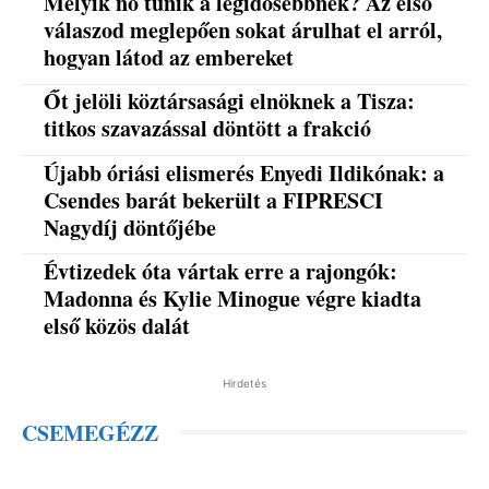
Melyik nő tűnik a legidősebbnek? Az első
válaszod meglepően sokat árulhat el arról,
hogyan látod az embereket
Őt jelöli köztársasági elnöknek a Tisza:
titkos szavazással döntött a frakció
Újabb óriási elismerés Enyedi Ildikónak: a
Csendes barát bekerült a FIPRESCI
Nagydíj döntőjébe
Évtizedek óta vártak erre a rajongók:
Madonna és Kylie Minogue végre kiadta
első közös dalát
Hirdetés
CSEMEGÉZZ