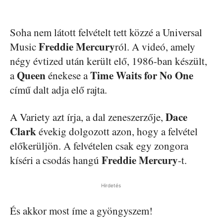
Soha nem látott felvételt tett közzé a Universal
Freddie Mercury
Music
ról. A videó, amely
négy évtized után került elő, 1986-ban készült,
Queen
Time Waits for No One
a
énekese a
című dalt adja elő rajta.
Dace
A Variety azt írja, a dal zeneszerzője,
Clark
évekig dolgozott azon, hogy a felvétel
előkerüljön. A felvételen csak egy zongora
Freddie Mercury
kíséri a csodás hangú
-t.
Hirdetés
És akkor most íme a gyöngyszem!