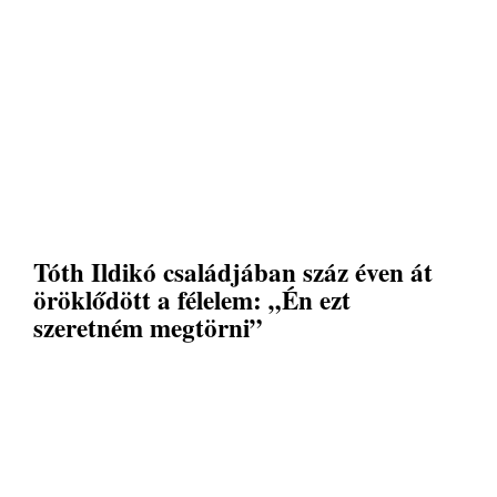
Tóth Ildikó családjában száz éven át
öröklődött a félelem: „Én ezt
szeretném megtörni”