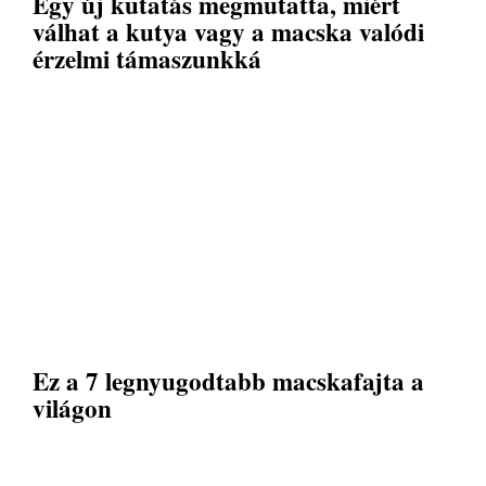
Egy új kutatás megmutatta, miért
válhat a kutya vagy a macska valódi
érzelmi támaszunkká
Ez a 7 legnyugodtabb macskafajta a
világon