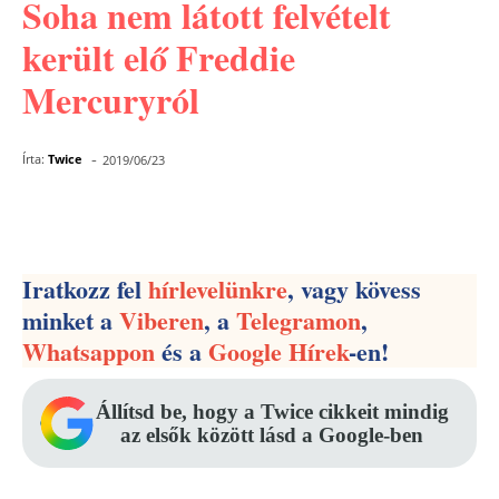
Soha nem látott felvételt
került elő Freddie
Mercuryról
-
Írta:
Twice
2019/06/23
Facebook
Pinterest
WhatsApp
Iratkozz fel
hírlevelünkre
, vagy kövess
minket a
Viberen
, a
Telegramon
,
Whatsappon
és a
Google Hírek
-en!
Állítsd be, hogy a Twice cikkeit mindig
az elsők között lásd a Google-ben