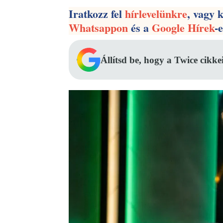
Iratkozz fel
hírlevelünkre
, vagy 
Whatsappon
és a
Google Hírek
-
Állítsd be, hogy a Twice cikke