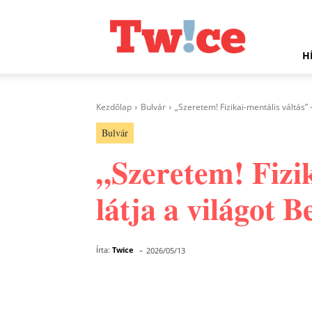
Twice.hu
H
Kezdőlap
Bulvár
„Szeretem! Fizikai-mentális váltás” 
Bulvár
„Szeretem! Fizik
látja a világot 
-
Írta:
Twice
2026/05/13
Facebook
Megosztás