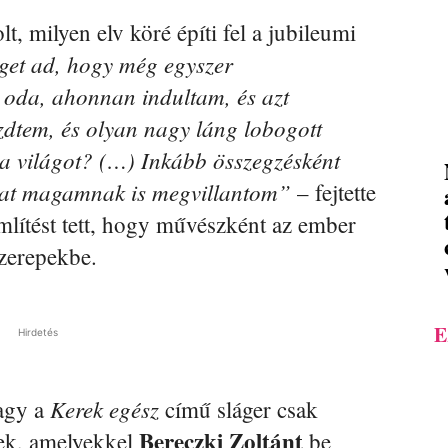
t, milyen elv köré építi fel a jubileumi
get ad, hogy még egyszer
 oda, ahonnan indultam, és azt
dtem, és olyan nagy láng lobogott
 a világot? (…) Inkább összegzésként
okat magamnak is megvillantom”
– fejtette
 említést tett, hogy művészként az ember
zerepekbe.
E
Hirdetés
Kerek egész
agy a
című sláger csak
Bereczki Zoltánt
nek, amelyekkel
be