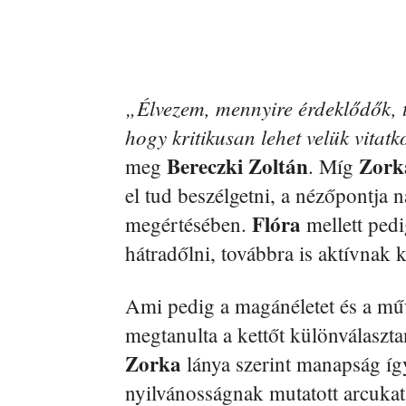
„Élvezem, mennyire érdeklődők, t
hogy kritikusan lehet velük vita
Bereczki Zoltán
Zork
meg
. Míg
el tud beszélgetni, a nézőpontja n
Flóra
megértésében.
mellett pedi
hátradőlni, továbbra is aktívnak 
Ami pedig a magánéletet és a művé
megtanulta a kettőt különválaszt
Zorka
lánya szerint manapság így
nyilvánosságnak mutatott arcukat 