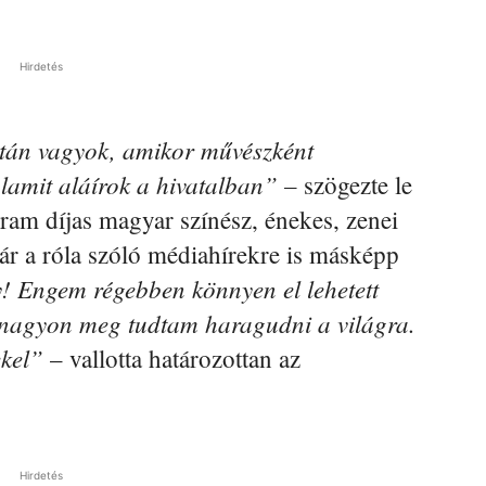
Hirdetés
ltán vagyok, amikor művészként
alamit aláírok a hivatalban” –
szögezte le
am díjas magyar színész, énekes, zenei
r a róla szóló médiahírekre is másképp
 Engem régebben könnyen el lehetett
, nagyon meg tudtam haragudni a világra.
ekel”
– vallotta határozottan az
Hirdetés