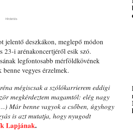
Hirdetés
ot jelentő deszkákon, meglepő módon
 23-i arénakoncertjéről esik szó.
ásának legfontosabb mérföldkövének
ak benne vegyes érzelmek.
éna mégiscsak a szólókarrierem eddigi
ször megkérdeztem magamtól: elég nagy
. (…) Már benne vagyok a csőben, úgyhogy
gyás is azt mutatja, hogy nyugodt
k Lapjának
.