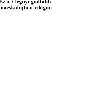
Ez a 7 legnyugodtabb
macskafajta a világon