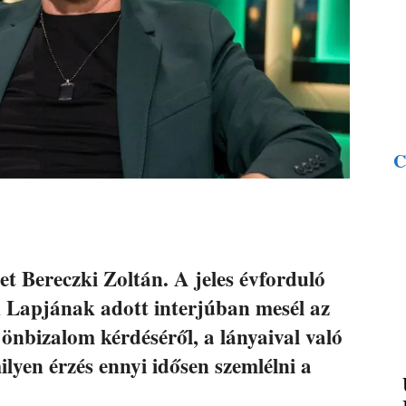
C
et Bereczki Zoltán. A jeles évforduló
k Lapjának adott interjúban mesél az
 önbizalom kérdéséről, a lányaival való
milyen érzés ennyi idősen szemlélni a