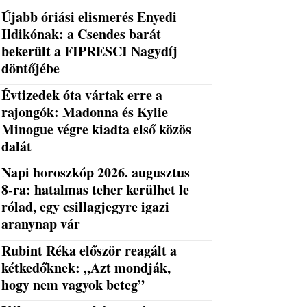
Újabb óriási elismerés Enyedi
Ildikónak: a Csendes barát
bekerült a FIPRESCI Nagydíj
döntőjébe
Évtizedek óta vártak erre a
rajongók: Madonna és Kylie
Minogue végre kiadta első közös
dalát
Napi horoszkóp 2026. augusztus
8-ra: hatalmas teher kerülhet le
rólad, egy csillagjegyre igazi
aranynap vár
Rubint Réka először reagált a
kétkedőknek: „Azt mondják,
hogy nem vagyok beteg”