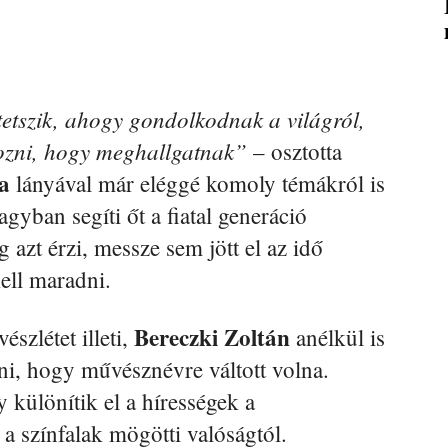
etszik, ahogy gondolkodnak a világról,
tkozni, hogy meghallgatnak”
– osztotta
a
lányával már eléggé komoly témákról is
agyban segíti őt a fiatal generáció
g azt érzi, messze sem jött el az idő
kell maradni.
Bereczki Zoltán
szlétet illeti,
anélkül is
ani, hogy művésznévre váltott volna.
 különítik el a hírességek a
a színfalak mögötti valóságtól.