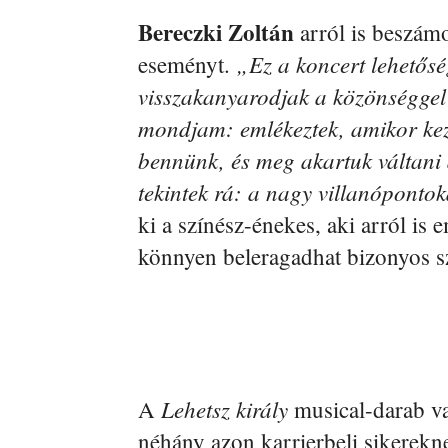
Bereczki Zoltán
arról is beszámol
„Ez a koncert lehetősé
eseményt.
visszakanyarodjak a közönséggel
mondjam: emlékeztek, amikor kez
bennünk, és meg akartuk váltani
tekintek rá: a nagy villanópont
ki a színész-énekes, aki arról is
könnyen beleragadhat bizonyos s
Lehetsz király
A
musical-darab v
néhány azon karrierbeli sikerek