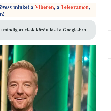
kövess minket a
Viberen
, a
Telegramon
,
en!
it mindig az elsők között lásd a Google-ben