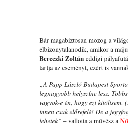
Bár magabiztosan mozog a világ
elbizonytalanodik, amikor a május
Bereczki Zoltán
eddigi pályafut
tartja az eseményt, ezért is vann
„A Papp László Budapest Sportar
legnagyobb helyszíne lesz. Több
vagyok-e én, hogy ezt kitöltsem
innen csak előrefelé! De a jegyfo
Nő
lehetek”
– vallotta a művész a