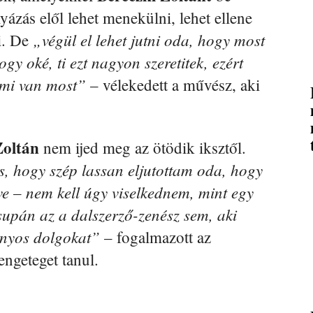
yázás elől lehet menekülni, lehet ellene
„végül el lehet jutni oda, hogy most
ni. De
 oké, ti ezt nagyon szeretitek, ezért
mi van most”
– vélekedett a művész, aki
Zoltán
nem ijed meg az ötödik iksztől.
ás, hogy szép lassan eljutottam oda, hogy
ve – nem kell úgy viselkednem, mint egy
upán az a dalszerző-zenész sem, aki
nyos dolgokat”
– fogalmazott az
engeteget tanul.