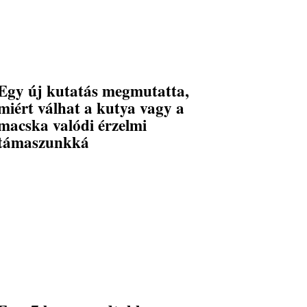
Egy új kutatás megmutatta,
miért válhat a kutya vagy a
macska valódi érzelmi
támaszunkká