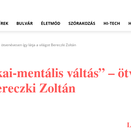
ÍREK
BULVÁR
ÉLETMÓD
SZÓRAKOZÁS
HI-TECH
- ötvenévesen így látja a világot Bereczki Zoltán
ai-mentális váltás” – öt
Bereczki Zoltán
Pinterest
WhatsApp
Email