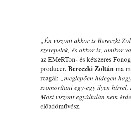
„Én viszont akkor is Bereczki Zo
szerepelek, és akkor is, amikor v
az EMeRTon- és kétszeres Fonogr
Bereczki Zoltán
producer.
ma má
„meglepően hidegen hagy!
reagál:
szomorítani egy-egy ilyen hírrel
Most viszont egyáltalán nem érd
előadóművész.