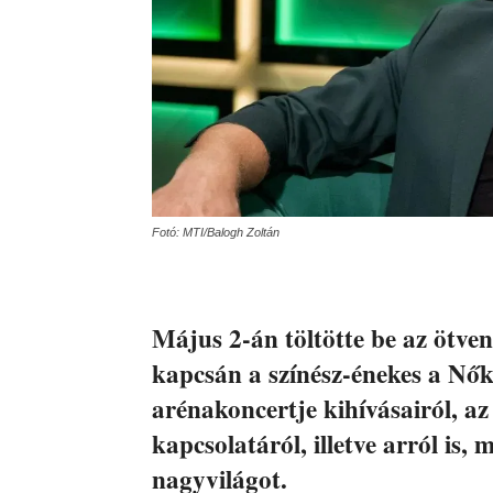
Fotó: MTI/Balogh Zoltán
Május 2-án töltötte be az ötven
kapcsán a színész-énekes a Nő
arénakoncertje kihívásairól, az
kapcsolatáról, illetve arról is, 
nagyvilágot.