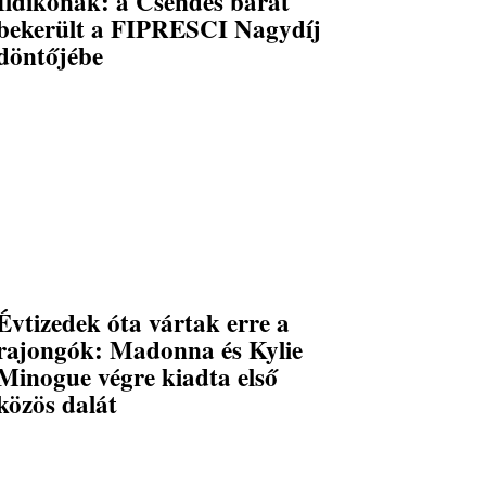
Ildikónak: a Csendes barát
bekerült a FIPRESCI Nagydíj
döntőjébe
Évtizedek óta vártak erre a
rajongók: Madonna és Kylie
Minogue végre kiadta első
közös dalát