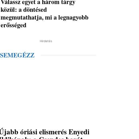
Válassz egyet a három tárgy
közül: a döntésed
megmutathatja, mi a legnagyobb
erősséged
Hirdetés
SEMEGÉZZ
Újabb óriási elismerés Enyedi