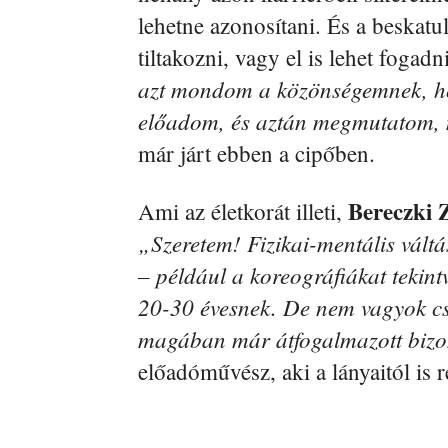
lehetne azonosítani. És a beskatul
tiltakozni, vagy el is lehet fogad
azt mondom a közönségemnek, hogy
előadom, és aztán megmutatom, 
már járt ebben a cipőben.
Bereczki 
Ami az életkorát illeti,
„Szeretem! Fizikai-mentális vált
– például a koreográfiákat tekint
20-30 évesnek. De nem vagyok cs
magában már átfogalmazott bizo
előadóművész, aki a lányaitól is r