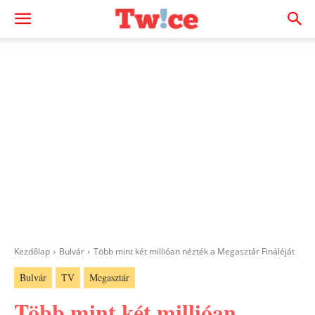
Kezdőlap
Bulvár
Több mint két millióan nézték a Megasztár Fináléját
Bulvár
TV
Megasztár
Több mint két millióan