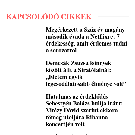
KAPCSOLÓDÓ CIKKEK
Megérkezett a Száz év magány
második évada a Netflixre: 7
érdekesség, amit érdemes tudni
a sorozatról
Demcsák Zsuzsa könnyek
között állt a Siratófalnál:
„Életem egyik
legcsodálatosabb élménye volt”
Hatalmas az érdeklődés
Sebestyén Balázs bulija iránt:
Vitézy Dávid szerint ekkora
tömeg utoljára Rihanna
koncertjén volt