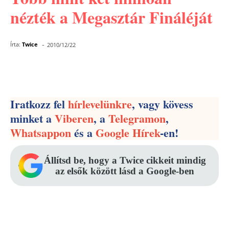
nézték a Megasztár Fináléját
-
Írta:
Twice
2010/12/22
Facebook
Pinterest
WhatsApp
Iratkozz fel
hírlevelünkre
, vagy kövess
minket a
Viberen
, a
Telegramon
,
Whatsappon
és a
Google Hírek
-en!
Állítsd be, hogy a Twice cikkeit mindig
az elsők között lásd a Google-ben