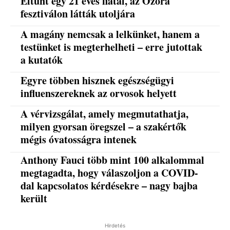
Eltűnt egy 21 éves fiatal, az Ozora
fesztiválon látták utoljára
A magány nemcsak a lelkünket, hanem a
testünket is megterhelheti – erre jutottak
a kutatók
Egyre többen hisznek egészségügyi
influenszereknek az orvosok helyett
A vérvizsgálat, amely megmutathatja,
milyen gyorsan öregszel – a szakértők
mégis óvatosságra intenek
Anthony Fauci több mint 100 alkalommal
megtagadta, hogy válaszoljon a COVID-
dal kapcsolatos kérdésekre – nagy bajba
került
Hirdetés