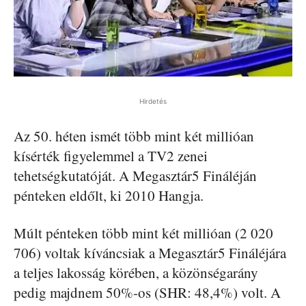
Hirdetés
Az 50. héten ismét több mint két millióan
kísérték figyelemmel a TV2 zenei
tehetségkutatóját. A Megasztár5 Fináléján
pénteken eldőlt, ki 2010 Hangja.
Múlt pénteken több mint két millióan (2 020
706) voltak kíváncsiak a Megasztár5 Fináléjára
a teljes lakosság körében, a közönségarány
pedig majdnem 50%-os (SHR: 48,4%) volt. A