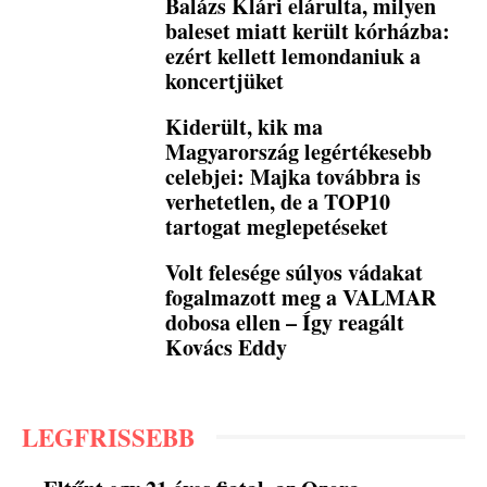
Balázs Klári elárulta, milyen
baleset miatt került kórházba:
ezért kellett lemondaniuk a
koncertjüket
Kiderült, kik ma
Magyarország legértékesebb
celebjei: Majka továbbra is
verhetetlen, de a TOP10
tartogat meglepetéseket
Volt felesége súlyos vádakat
fogalmazott meg a VALMAR
dobosa ellen – Így reagált
Kovács Eddy
LEGFRISSEBB