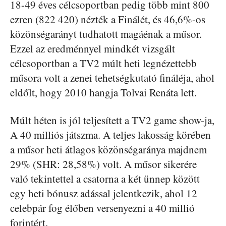
18-49 éves célcsoportban pedig több mint 800
ezren (822 420) nézték a Finálét, és 46,6%-os
közönségarányt tudhatott magáénak a műsor.
Ezzel az eredménnyel mindkét vizsgált
célcsoportban a TV2 múlt heti legnézettebb
műsora volt a zenei tehetségkutató fináléja, ahol
eldőlt, hogy 2010 hangja Tolvai Renáta lett.
Múlt héten is jól teljesített a TV2 game show-ja,
A 40 milliós játszma. A teljes lakosság körében
a műsor heti átlagos közönségaránya majdnem
29% (SHR: 28,58%) volt. A műsor sikerére
való tekintettel a csatorna a két ünnep között
egy heti bónusz adással jelentkezik, ahol 12
celebpár fog élőben versenyezni a 40 millió
forintért.