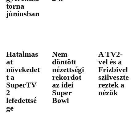
torna
júniusban
Hatalmas
Nem
A TV2-
at
döntött
vel és a
növekedet
nézettségi
Frizbivel
t a
rekordot
szilveszte
SuperTV
az idei
reztek a
2
Super
nézők
lefedettsé
Bowl
ge