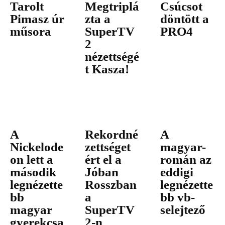
Tarolt
Megtriplá
Csúcsot
Pimasz úr
zta a
döntött a
műsora
SuperTV
PRO4
2
nézettségé
t Kasza!
A
Rekordné
A
Nickelode
zettséget
magyar-
on lett a
ért el a
román az
második
Jóban
eddigi
legnézette
Rosszban
legnézette
bb
a
bb vb-
magyar
SuperTV
selejtező
gyerekcsa
2-n