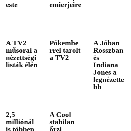
este
emierjeire
A TV2
Pókembe
A Jóban
műsorai a
rrel tarolt
Rosszban
nézettségi
a TV2
és
listák élén
Indiana
Jones a
legnézette
bb
2,5
A Cool
milliónál
stabilan
is többen
őrzi