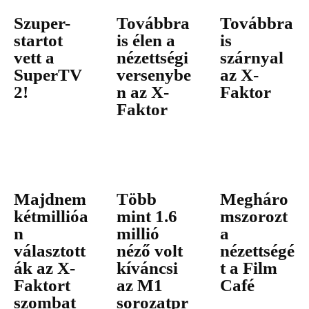
Szuper-
Továbbra
Továbbra
startot
is élen a
is
vett a
nézettségi
szárnyal
SuperTV
versenybe
az X-
2!
n az X-
Faktor
Faktor
Majdnem
Több
Megháro
kétmillióa
mint 1.6
mszorozt
n
millió
a
választott
néző volt
nézettségé
ák az X-
kíváncsi
t a Film
Faktort
az M1
Café
szombat
sorozatpr