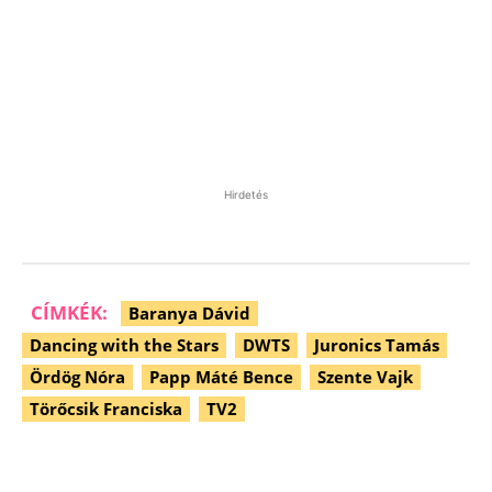
Hirdetés
CÍMKÉK:
Baranya Dávid
Dancing with the Stars
DWTS
Juronics Tamás
Ördög Nóra
Papp Máté Bence
Szente Vajk
Törőcsik Franciska
TV2
Facebook
Pinterest
WhatsApp