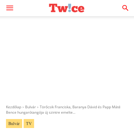
Kezdőlap
Bulvár
Törőcsik Franciska, Baranya Dávid és Papp Máté
Bence hungarótangója új szintre emelte...
Bulvár
TV