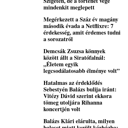
Szigeten, de a történet vége
mindenkit meglepett
Megérkezett a Száz év magány
második évada a Netflixre: 7
érdekesség, amit érdemes tudni
a sorozatról
Demcsák Zsuzsa könnyek
között állt a Siratófalnál:
„Életem egyik
legcsodálatosabb élménye volt”
Hatalmas az érdeklődés
Sebestyén Balázs bulija iránt:
Vitézy Dávid szerint ekkora
tömeg utoljára Rihanna
koncertjén volt
Balázs Klári elárulta, milyen
baleset miatt került kórházba: