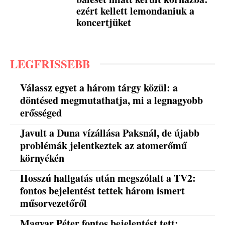
ezért kellett lemondaniuk a
koncertjüket
LEGFRISSEBB
Válassz egyet a három tárgy közül: a
döntésed megmutathatja, mi a legnagyobb
erősséged
Javult a Duna vízállása Paksnál, de újabb
problémák jelentkeztek az atomerőmű
környékén
Hosszú hallgatás után megszólalt a TV2:
fontos bejelentést tettek három ismert
műsorvezetőről
Magyar Péter fontos bejelentést tett: