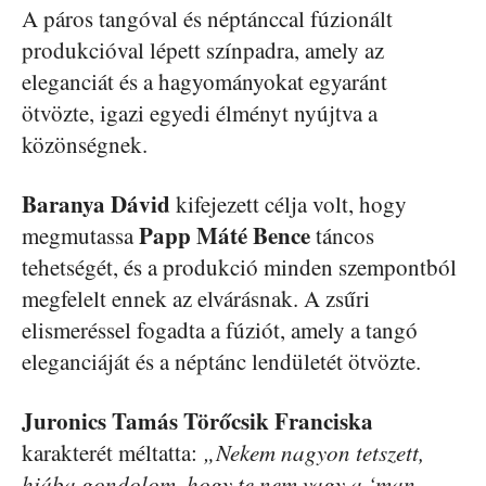
A páros tangóval és néptánccal fúzionált
produkcióval lépett színpadra, amely az
eleganciát és a hagyományokat egyaránt
ötvözte, igazi egyedi élményt nyújtva a
közönségnek.
Baranya Dávid
kifejezett célja volt, hogy
Papp Máté Bence
megmutassa
táncos
tehetségét, és a produkció minden szempontból
megfelelt ennek az elvárásnak. A zsűri
elismeréssel fogadta a fúziót, amely a tangó
eleganciáját és a néptánc lendületét ötvözte.
Juronics Tamás
Törőcsik Franciska
karakterét méltatta:
„Nekem nagyon tetszett,
hiába gondolom, hogy te nem vagy a ‘man