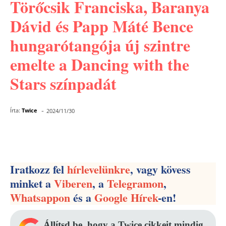
Törőcsik Franciska, Baranya
Dávid és Papp Máté Bence
hungarótangója új szintre
emelte a Dancing with the
Stars színpadát
-
Írta:
Twice
2024/11/30
Facebook
Pinterest
WhatsApp
Iratkozz fel
hírlevelünkre
, vagy kövess
minket a
Viberen
, a
Telegramon
,
Whatsappon
és a
Google Hírek
-en!
Állítsd be, hogy a Twice cikkeit mindig