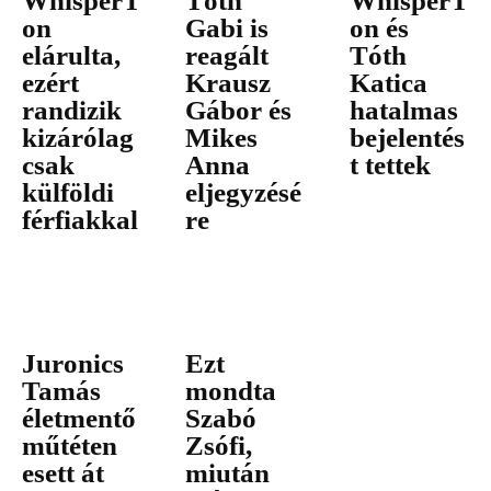
WhisperT
Tóth
WhisperT
on
Gabi is
on és
elárulta,
reagált
Tóth
ezért
Krausz
Katica
randizik
Gábor és
hatalmas
kizárólag
Mikes
bejelentés
csak
Anna
t tettek
külföldi
eljegyzésé
férfiakkal
re
Juronics
Ezt
Tamás
mondta
életmentő
Szabó
műtéten
Zsófi,
esett át
miután