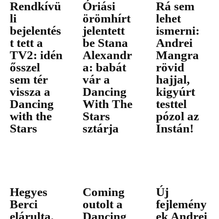
Rendkívü
Óriási
Rá sem
li
örömhírt
lehet
bejelentés
jelentett
ismerni:
t tett a
be Stana
Andrei
TV2: idén
Alexandr
Mangra
ősszel
a: babát
rövid
sem tér
vár a
hajjal,
vissza a
Dancing
kigyúrt
Dancing
With The
testtel
with the
Stars
pózol az
Stars
sztárja
Instán!
Hegyes
Coming
Új
Berci
outolt a
fejlemény
elárulta,
Dancing
ek Andrei