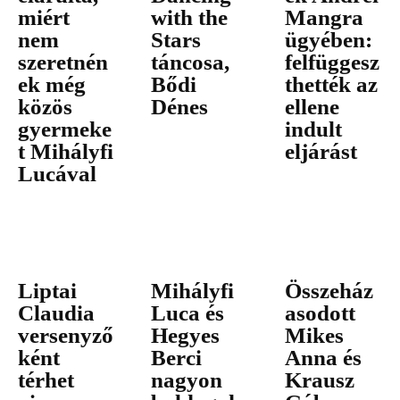
miért
with the
Mangra
nem
Stars
ügyében:
szeretnén
táncosa,
felfüggesz
ek még
Bődi
thették az
közös
Dénes
ellene
gyermeke
indult
t Mihályfi
eljárást
Lucával
Liptai
Mihályfi
Összeház
Claudia
Luca és
asodott
versenyző
Hegyes
Mikes
ként
Berci
Anna és
térhet
nagyon
Krausz