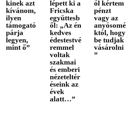
kinek azt
lépett ki a
ól kértem
kívánom,
Fricska
pénzt
ilyen
együttesb
vagy az
támogató
ől: „Az én
anyósomé
párja
kedves
któl, hogy
legyen,
édestestvé
be tudjak
mint ő”
remmel
vásárolni
voltak
”
szakmai
és emberi
nézeteltér
éseink az
évek
alatt…”