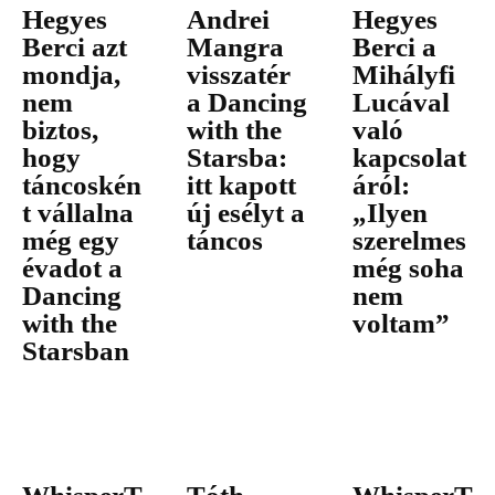
Hegyes
Andrei
Hegyes
Berci azt
Mangra
Berci a
mondja,
visszatér
Mihályfi
nem
a Dancing
Lucával
biztos,
with the
való
hogy
Starsba:
kapcsolat
táncoskén
itt kapott
áról:
t vállalna
új esélyt a
„Ilyen
még egy
táncos
szerelmes
évadot a
még soha
Dancing
nem
with the
voltam”
Starsban