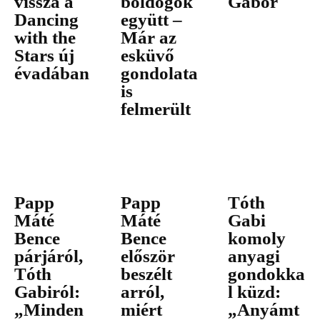
vissza a
boldogok
Gábor
Dancing
együtt –
with the
Már az
Stars új
esküvő
évadában
gondolata
is
felmerült
Papp
Papp
Tóth
Máté
Máté
Gabi
Bence
Bence
komoly
párjáról,
először
anyagi
Tóth
beszélt
gondokka
Gabiról:
arról,
l küzd:
„Minden
miért
„Anyámt