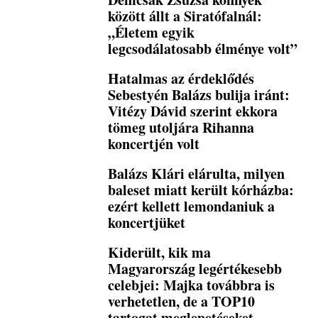
között állt a Siratófalnál:
„Életem egyik
legcsodálatosabb élménye volt”
Hatalmas az érdeklődés
Sebestyén Balázs bulija iránt:
Vitézy Dávid szerint ekkora
tömeg utoljára Rihanna
koncertjén volt
Balázs Klári elárulta, milyen
baleset miatt került kórházba:
ezért kellett lemondaniuk a
koncertjüket
Kiderült, kik ma
Magyarország legértékesebb
celebjei: Majka továbbra is
verhetetlen, de a TOP10
tartogat meglepetéseket