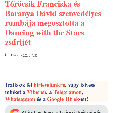
Tőröcsik Franciska és
Baranya Dávid szenvedélyes
rumbája megosztotta a
Dancing with the Stars
zsűrijét
-
Írta:
Twice
2024/11/30
Facebook
Pinterest
WhatsApp
Iratkozz fel
hírlevelünkre
, vagy kövess
minket a
Viberen
, a
Telegramon
,
Whatsappon
és a
Google Hírek
-en!
Állítsd be, hogy a Twice cikkeit mindig