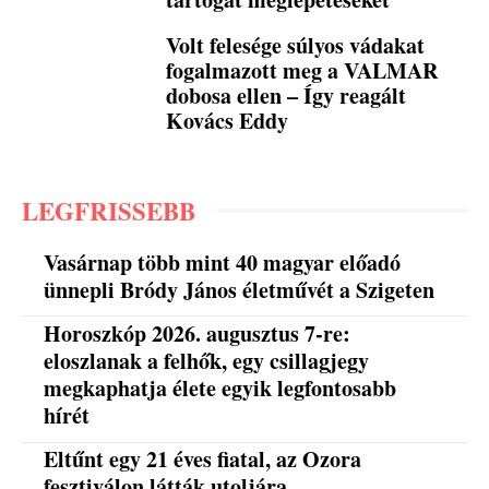
Volt felesége súlyos vádakat
fogalmazott meg a VALMAR
dobosa ellen – Így reagált
Kovács Eddy
LEGFRISSEBB
Vasárnap több mint 40 magyar előadó
ünnepli Bródy János életművét a Szigeten
Horoszkóp 2026. augusztus 7-re:
eloszlanak a felhők, egy csillagjegy
megkaphatja élete egyik legfontosabb
hírét
Eltűnt egy 21 éves fiatal, az Ozora
fesztiválon látták utoljára