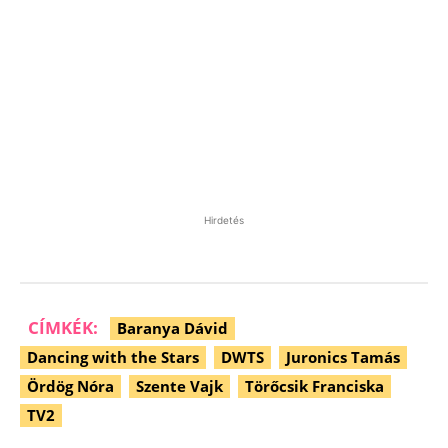
Hirdetés
CÍMKÉK:
Baranya Dávid
Dancing with the Stars
DWTS
Juronics Tamás
Ördög Nóra
Szente Vajk
Törőcsik Franciska
TV2