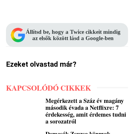
Facebook
Pinterest
WhatsApp
Állítsd be, hogy a Twice cikkeit mindig
az elsők között lásd a Google-ben
Ezeket olvastad már?
KAPCSOLÓDÓ CIKKEK
Megérkezett a Száz év magány
második évada a Netflixre: 7
érdekesség, amit érdemes tudni
a sorozatról
Demcsák Zsuzsa könnyek