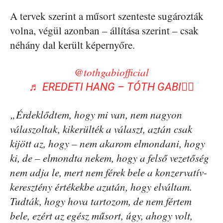
A tervek szerint a műsort szenteste sugározták
volna, végül azonban – állítása szerint – csak
néhány dal került képernyőre.
@tothgabiofficial
♬ EREDETI HANG – TÓTH GABI🐦‍🔥
„Érdeklődtem, hogy mi van, nem nagyon
válaszoltak, kikerülték a választ, aztán csak
kijött az, hogy – nem akarom elmondani, hogy
ki, de – elmondta nekem, hogy a felső vezetőség
nem adja le, mert nem férek bele a konzervatív-
keresztény értékekbe azután, hogy elváltam.
Tudták, hogy hova tartozom, de nem fértem
bele, ezért az egész műsort, úgy, ahogy volt,