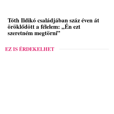
Tóth Ildikó családjában száz éven át
öröklődött a félelem: „Én ezt
szeretném megtörni”
EZ IS ÉRDEKELHET