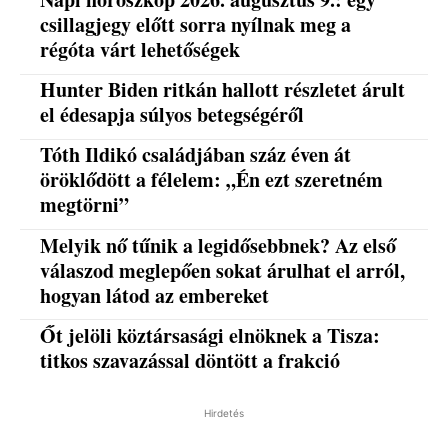
csillagjegy előtt sorra nyílnak meg a
régóta várt lehetőségek
Hunter Biden ritkán hallott részletet árult
el édesapja súlyos betegségéről
Tóth Ildikó családjában száz éven át
öröklődött a félelem: „Én ezt szeretném
megtörni”
Melyik nő tűnik a legidősebbnek? Az első
válaszod meglepően sokat árulhat el arról,
hogyan látod az embereket
Őt jelöli köztársasági elnöknek a Tisza:
titkos szavazással döntött a frakció
Hirdetés