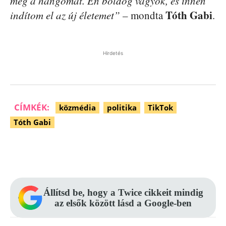
még a hangomat. Én boldog vagyok, és innen
Tóth Gabi
indítom el az új életemet”
– mondta
.
Hirdetés
CÍMKÉK:
közmédia
politika
TikTok
Tóth Gabi
Facebook
Pinterest
WhatsApp
Állítsd be, hogy a Twice cikkeit mindig
az elsők között lásd a Google-ben