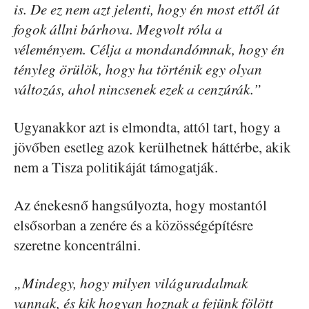
is. De ez nem azt jelenti, hogy én most ettől át
fogok állni bárhova. Megvolt róla a
véleményem. Célja a mondandómnak, hogy én
tényleg örülök, hogy ha történik egy olyan
változás, ahol nincsenek ezek a cenzúrák.”
Ugyanakkor azt is elmondta, attól tart, hogy a
jövőben esetleg azok kerülhetnek háttérbe, akik
nem a Tisza politikáját támogatják.
Az énekesnő hangsúlyozta, hogy mostantól
elsősorban a zenére és a közösségépítésre
szeretne koncentrálni.
„Mindegy, hogy milyen világuradalmak
vannak, és kik hogyan hoznak a fejünk fölött