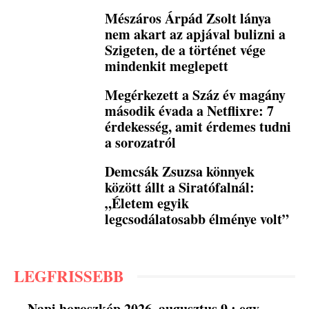
Mészáros Árpád Zsolt lánya
nem akart az apjával bulizni a
Szigeten, de a történet vége
mindenkit meglepett
Megérkezett a Száz év magány
második évada a Netflixre: 7
érdekesség, amit érdemes tudni
a sorozatról
Demcsák Zsuzsa könnyek
között állt a Siratófalnál:
„Életem egyik
legcsodálatosabb élménye volt”
LEGFRISSEBB
Napi horoszkóp 2026. augusztus 9.: egy