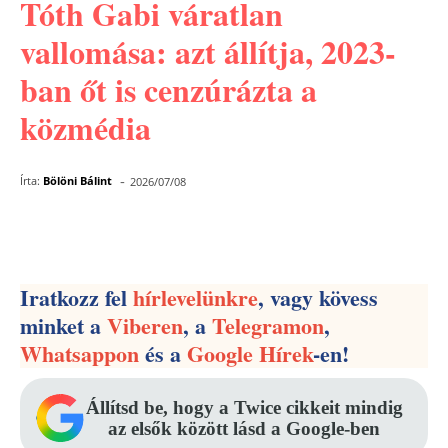
Tóth Gabi váratlan
vallomása: azt állítja, 2023-
ban őt is cenzúrázta a
közmédia
-
Írta:
Bölöni Bálint
2026/07/08
Facebook
Pinterest
WhatsApp
Iratkozz fel
hírlevelünkre
, vagy kövess
minket a
Viberen
, a
Telegramon
,
Whatsappon
és a
Google Hírek
-en!
Állítsd be, hogy a Twice cikkeit mindig
az elsők között lásd a Google-ben