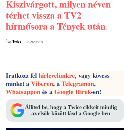
Kiszivárgott, milyen néven
térhet vissza a TV2
hírműsora a Tények után
-
Írta:
Twice
2026/06/05
Facebook
Pinterest
WhatsApp
Iratkozz fel
hírlevelünkre
, vagy kövess
minket a
Viberen
, a
Telegramon
,
Whatsappon
és a
Google Hírek
-en!
Állítsd be, hogy a Twice cikkeit mindig
az elsők között lásd a Google-ben