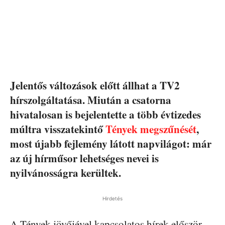
Jelentős változások előtt állhat a TV2
hírszolgáltatása. Miután a csatorna
hivatalosan is bejelentette a több évtizedes
múltra visszatekintő
Tények megszűnését
,
most újabb fejlemény látott napvilágot: már
az új hírműsor lehetséges nevei is
nyilvánosságra kerültek.
Hirdetés
A Tények jövőjével kapcsolatos hírek először