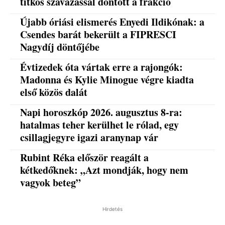
titkos szavazással döntött a frakció
Újabb óriási elismerés Enyedi Ildikónak: a
Csendes barát bekerült a FIPRESCI
Nagydíj döntőjébe
Évtizedek óta vártak erre a rajongók:
Madonna és Kylie Minogue végre kiadta
első közös dalát
Napi horoszkóp 2026. augusztus 8-ra:
hatalmas teher kerülhet le rólad, egy
csillagjegyre igazi aranynap vár
Rubint Réka először reagált a
kétkedőknek: „Azt mondják, hogy nem
vagyok beteg”
Hirdetés