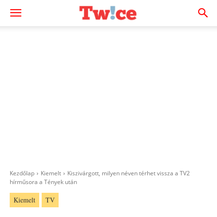
Kezdőlap
Kiemelt
Kiszivárgott, milyen néven térhet vissza a TV2
hírműsora a Tények után
Kiemelt
TV