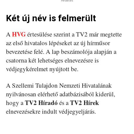
Hirdetés
Két új név is felmerült
HVG
A
értesülése szerint a TV2 már megtette
az első hivatalos lépéseket az új hírműsor
bevezetése felé. A lap beszámolója alapján a
csatorna két lehetséges elnevezésre is
védjegykérelmet nyújtott be.
A Szellemi Tulajdon Nemzeti Hivatalának
nyilvánosan elérhető adatbázisából kiderül,
TV2 Híradó
TV2 Hírek
hogy a
és a
elnevezésekre indult védjegyeljárás.