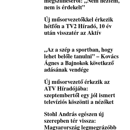
megszűnéséről: „Nem néztem,
nem is érdekelt”
Új műsorvezetőkkel érkezik
hétfőn a TV2 Híradó, 10 év
után visszatér az Aktív
„Az a szép a sportban, hogy
lehet belőle tanulni” – Kovács
Ágnes a Bajnokok következő
adásának vendége
Új műsorvezető érkezik az
ATV Híradójába:
szeptembertől egy jól ismert
televíziós köszönti a nézőket
Stohl András egészen új
szerepben tér vissza:
Magyarország legmegrázóbb