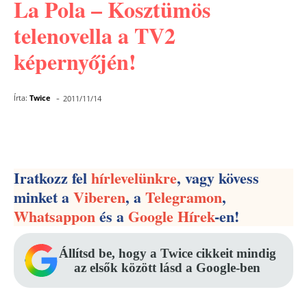
La Pola – Kosztümös
telenovella a TV2
képernyőjén!
-
Írta:
Twice
2011/11/14
Facebook
Pinterest
WhatsApp
Iratkozz fel
hírlevelünkre
, vagy kövess
minket a
Viberen
, a
Telegramon
,
Whatsappon
és a
Google Hírek
-en!
Állítsd be, hogy a Twice cikkeit mindig
az elsők között lásd a Google-ben