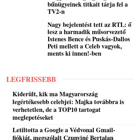
bűnügyeinek titkait tárja fel a
TV2-n
Nagy bejelentést tett az RTL: ő
lesz a harmadik műsorvezető
Istenes Bence és Puskás-Dallos
Peti mellett a Celeb vagyok,
ments ki innen!-ben
LEGFRISSEBB
Kiderült, kik ma Magyarország
legértékesebb celebjei: Majka továbbra is
verhetetlen, de a TOP10 tartogat
meglepetéseket
Letiltotta a Google a Védvonal Gmail-
fiókját, megszólalt Czunyiné Bertalan