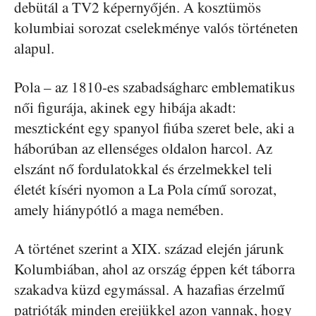
debütál a TV2 képernyőjén. A kosztümös
kolumbiai sorozat cselekménye valós történeten
alapul.
Pola – az 1810-es szabadságharc emblematikus
női figurája, akinek egy hibája akadt:
meszticként egy spanyol fiúba szeret bele, aki a
háborúban az ellenséges oldalon harcol. Az
elszánt nő fordulatokkal és érzelmekkel teli
életét kíséri nyomon a La Pola című sorozat,
amely hiánypótló a maga nemében.
A történet szerint a XIX. század elején járunk
Kolumbiában, ahol az ország éppen két táborra
szakadva küzd egymással. A hazafias érzelmű
patrióták minden erejükkel azon vannak, hogy