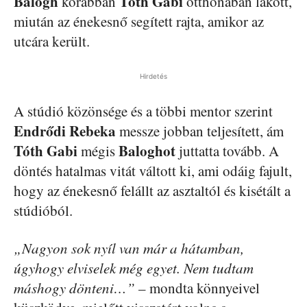
Balogh
Tóth Gabi
korábban
otthonában lakott,
miután az énekesnő segített rajta, amikor az
utcára került.
Hirdetés
A stúdió közönsége és a többi mentor szerint
Endrődi Rebeka
messze jobban teljesített, ám
Tóth Gabi
Baloghot
mégis
juttatta tovább. A
döntés hatalmas vitát váltott ki, ami odáig fajult,
hogy az énekesnő felállt az asztaltól és kisétált a
stúdióból.
„Nagyon sok nyíl van már a hátamban,
úgyhogy elviselek még egyet. Nem tudtam
máshogy dönteni…”
– mondta könnyeivel