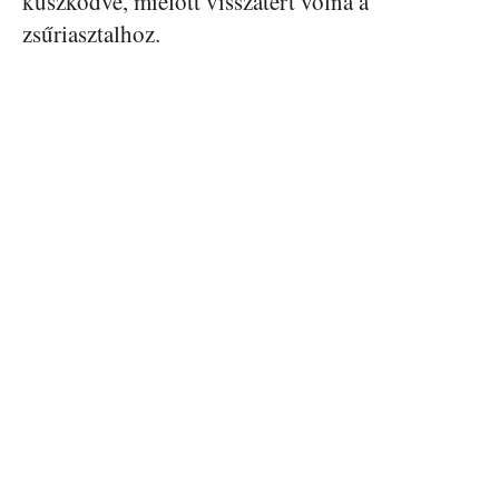
küszködve, mielőtt visszatért volna a
zsűriasztalhoz.