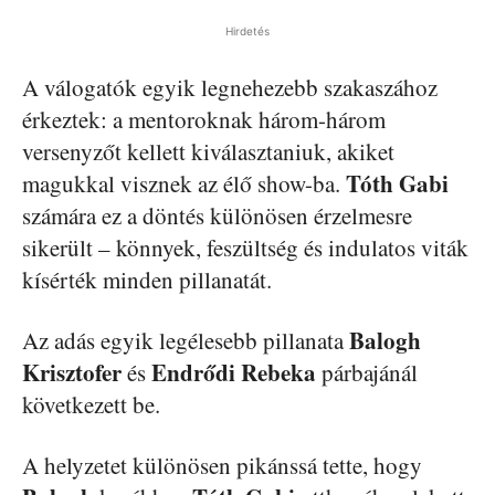
Hirdetés
A válogatók egyik legnehezebb szakaszához
érkeztek: a mentoroknak három-három
versenyzőt kellett kiválasztaniuk, akiket
Tóth Gabi
magukkal visznek az élő show-ba.
számára ez a döntés különösen érzelmesre
sikerült – könnyek, feszültség és indulatos viták
kísérték minden pillanatát.
Balogh
Az adás egyik legélesebb pillanata
Krisztofer
Endrődi Rebeka
és
párbajánál
következett be.
A helyzetet különösen pikánssá tette, hogy