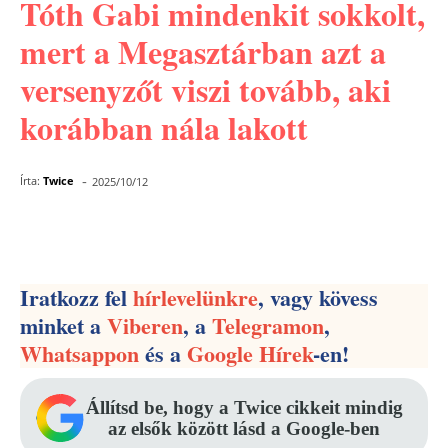
Tóth Gabi mindenkit sokkolt,
mert a Megasztárban azt a
versenyzőt viszi tovább, aki
korábban nála lakott
-
Írta:
Twice
2025/10/12
Facebook
Pinterest
WhatsApp
Iratkozz fel
hírlevelünkre
, vagy kövess
minket a
Viberen
, a
Telegramon
,
Whatsappon
és a
Google Hírek
-en!
Állítsd be, hogy a Twice cikkeit mindig
az elsők között lásd a Google-ben