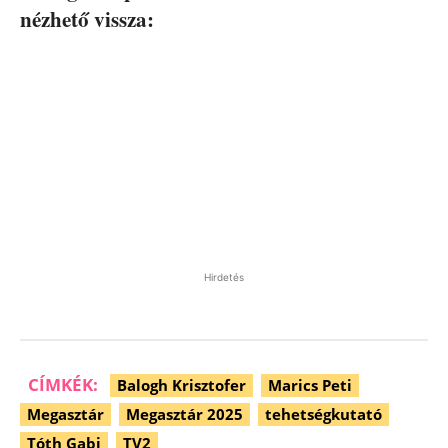
nézhető vissza:
Hirdetés
CÍMKÉK:
Balogh Krisztofer
Marics Peti
Megasztár
Megasztár 2025
tehetségkutató
Tóth Gabi
TV2