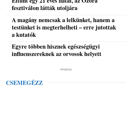
Eltűnt egy 21 éves fiatal, az Ozora
fesztiválon látták utoljára
A magány nemcsak a lelkünket, hanem a
testünket is megterhelheti – erre jutottak
a kutatók
Egyre többen hisznek egészségügyi
influenszereknek az orvosok helyett
Hirdetés
CSEMEGÉZZ