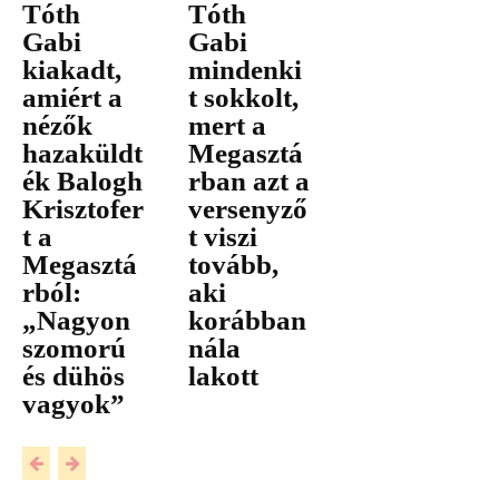
Tóth
Tóth
Gabi
Gabi
kiakadt,
mindenki
amiért a
t sokkolt,
nézők
mert a
hazaküldt
Megasztá
ék Balogh
rban azt a
Krisztofer
versenyző
t a
t viszi
Megasztá
tovább,
rból:
aki
„Nagyon
korábban
szomorú
nála
és dühös
lakott
vagyok”