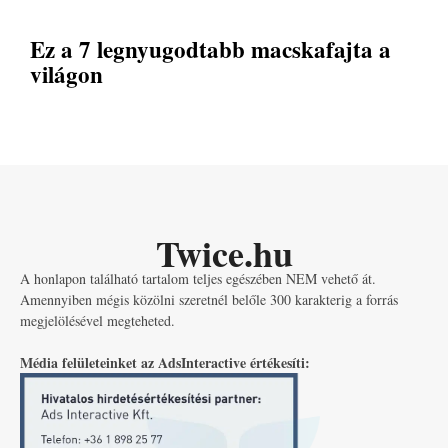
Ez a 7 legnyugodtabb macskafajta a
világon
Twice.hu
A honlapon található tartalom teljes egészében NEM vehető át.
Amennyiben mégis közölni szeretnél belőle 300 karakterig a forrás
megjelölésével megteheted.
Média felületeinket az AdsInteractive értékesíti: