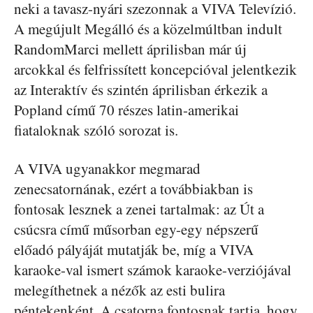
neki a tavasz-nyári szezonnak a VIVA Televízió.
A megújult Megálló és a közelmúltban indult
RandomMarci mellett áprilisban már új
arcokkal és felfrissített koncepcióval jelentkezik
az Interaktív és szintén áprilisban érkezik a
Popland című 70 részes latin-amerikai
fiataloknak szóló sorozat is.
A VIVA ugyanakkor megmarad
zenecsatornának, ezért a továbbiakban is
fontosak lesznek a zenei tartalmak: az Út a
csúcsra című műsorban egy-egy népszerű
előadó pályáját mutatják be, míg a VIVA
karaoke-val ismert számok karaoke-verziójával
melegíthetnek a nézők az esti bulira
péntekenként. A csatorna fontosnak tartja, hogy