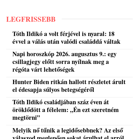
LEGFRISSEBB
Tóth Ildikó a volt férjével is nyaral: 18
évvel a válás után valódi családdá váltak
Napi horoszkóp 2026. augusztus 9.: egy
csillagjegy előtt sorra nyílnak meg a
régóta várt lehetőségek
Hunter Biden ritkán hallott részletet árult
el édesapja súlyos betegségéről
Tóth Ildikó családjában száz éven át
öröklődött a félelem: „Én ezt szeretném
megtörni”
Melyik nő tűnik a legidősebbnek? Az első
válaszod meglepően sokat árulhat el arról,