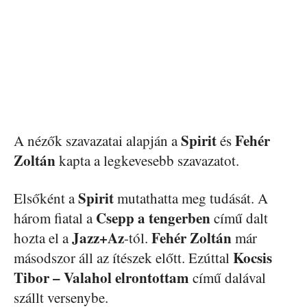
Spirit
Fehér
A nézők szavazatai alapján a
és
Zoltán
kapta a legkevesebb szavazatot.
Spirit
Elsőként a
mutathatta meg tudását. A
Csepp a tengerben
három fiatal a
című dalt
Jazz+Az
Fehér Zoltán
hozta el a
-tól.
már
Kocsis
másodszor áll az ítészek előtt. Ezúttal
Tibor – Valahol elrontottam
című dalával
szállt versenybe.