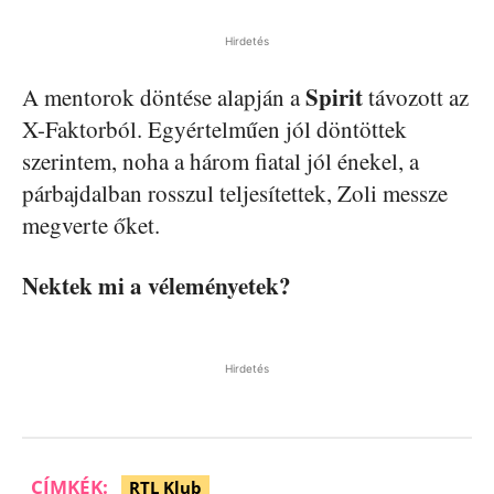
Hirdetés
Spirit
A mentorok döntése alapján a
távozott az
X-Faktorból. Egyértelműen jól döntöttek
szerintem, noha a három fiatal jól énekel, a
párbajdalban rosszul teljesítettek, Zoli messze
megverte őket.
Nektek mi a véleményetek?
Hirdetés
CÍMKÉK:
RTL Klub