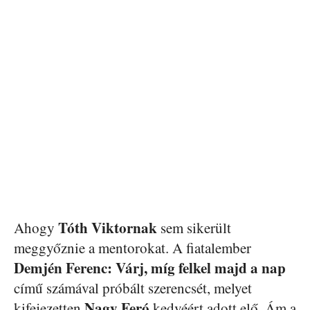
Tóth Viktornak
Ahogy
sem sikerült
meggyőznie a mentorokat. A fiatalember
Demjén Ferenc: Várj, míg felkel majd a nap
című számával próbált szerencsét, melyet
Nagy Feró
kifejezetten
kedvéért adott elő. Ám a