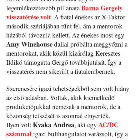
Barna Gergely
legemlékezetesebb pillanata
visszatérése volt
. A fiatal énekes az X-Faktor
második szériájában tűnt fel, ám a mentorok
házából távoznia kellett. Az énekes most egy
Amy Winehouse
dallal próbálta meggyőzni a
mentorokat, akik közül kizárólag Keresztes
Ildikó támogatta Gergő továbbjutását. Így a
visszatérés nem sikerült a fiatalembernek.
Szerencsére igazi tehetségekből sem volt hiány
az első adásban. Voltak, akik kiemelkedő
produkciójukkal nemcsak a mentorok, de a
közönség tetszését is azonnal elnyerték.
Kvaka Andrea
AC/DC
Ilyen volt
, aki egy
számmal
igazi bulihangulatot varázsolt, így a