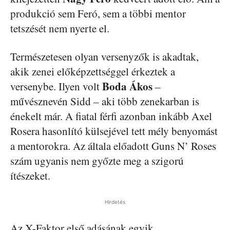
produkció sem Feró, sem a többi mentor
tetszését nem nyerte el.
Természetesen olyan versenyzők is akadtak,
akik zenei előképzettséggel érkeztek a
Boda Ákos
versenybe. Ilyen volt
–
művésznevén Sidd – aki több zenekarban is
énekelt már. A fiatal férfi azonban inkább Axel
Rosera hasonlító külsejével tett mély benyomást
a mentorokra. Az általa előadott Guns N’ Roses
szám ugyanis nem győzte meg a szigorú
ítészeket.
Hirdetés
Az X-Faktor első adásának egyik