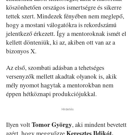
köszönhetően országos ismertségre és sikerre
tettek szert. Mindezek fényében nem meglepő,
hogy a mostani válogatókra is rekordszámú
jelentkező érkezett. Így a mentoroknak ismét el
kellett dönteniük, ki az, akiben ott van az a
bizonyos X.
Az első, szombati adásban a tehetséges
versenyzők mellett akadtak olyanok is, akik
mély nyomot hagytak a mentorokban nem
éppen hétköznapi produkciójukkal.
Hirdetés
Tomor György
Ilyen volt
, aki mindent bevetett
Keresztes Ildikót,
azért, hogy meggyőzze