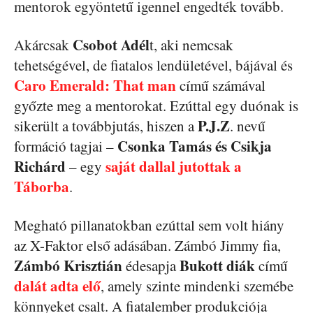
mentorok egyöntetű igennel engedték tovább.
Csobot Adél
Akárcsak
t, aki nemcsak
tehetségével, de fiatalos lendületével, bájával és
Caro Emerald: That man
című számával
győzte meg a mentorokat. Ezúttal egy duónak is
P.J.Z
sikerült a továbbjutás, hiszen a
. nevű
Csonka Tamás és Csikja
formáció tagjai –
Richárd
saját dallal jutottak a
– egy
Táborba
.
Megható pillanatokban ezúttal sem volt hiány
az X-Faktor első adásában. Zámbó Jimmy fia,
Zámbó Krisztián
Bukott diák
édesapja
című
dalát adta elő
, amely szinte mindenki szemébe
könnyeket csalt. A fiatalember produkciója