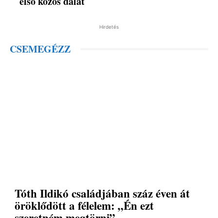
első közös dalát
Hirdetés
CSEMEGÉZZ
Tóth Ildikó családjában száz éven át
öröklődött a félelem: „Én ezt
szeretném megtörni”