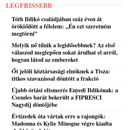
LEGFRISSEBB
Tóth Ildikó családjában száz éven át
öröklődött a félelem: „Én ezt szeretném
megtörni”
Melyik nő tűnik a legidősebbnek? Az első
válaszod meglepően sokat árulhat el arról,
hogyan látod az embereket
Őt jelöli köztársasági elnöknek a Tisza:
titkos szavazással döntött a frakció
Újabb óriási elismerés Enyedi Ildikónak: a
Csendes barát bekerült a FIPRESCI
Nagydíj döntőjébe
Évtizedek óta vártak erre a rajongók:
Madonna és Kylie Minogue végre kiadta