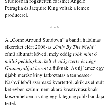
Studiosban rögzítették és ismét Angelo
Petraglia és Jacquire King voltak a lemez
producerei.
Hirdetés
A „Come Around Sundown” a banda hatalmas
sikereket elért 2008-as „
Only By The Night
”
című albumát követi, mely eddig
több mint 6
millió példányban kelt el világszerte és négy
Grammy-díjat hozott
a fiúknak.
Az új lemez egy
újabb merész kinyilatkoztatás a tennessee-i
Nashvilleből származó kvartettől, akik az elmúlt
két évben szűnni nem akaró kreativitásuknak
köszönhetően a világ egyik legnagyobb bandája
lettek.