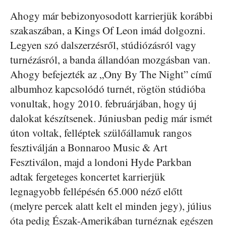
Ahogy már bebizonyosodott karrierjük korábbi
szakaszában, a Kings Of Leon imád dolgozni.
Legyen szó dalszerzésről, stúdiózásról vagy
turnézásról, a banda állandóan mozgásban van.
Ahogy befejezték az „Ony By The Night” című
albumhoz kapcsolódó turnét, rögtön stúdióba
vonultak, hogy 2010. februárjában, hogy új
dalokat készítsenek. Júniusban pedig már ismét
úton voltak, felléptek szülőállamuk rangos
fesztiválján a Bonnaroo Music & Art
Fesztiválon, majd a londoni Hyde Parkban
adtak fergeteges koncertet karrierjük
legnagyobb fellépésén 65.000 néző előtt
(melyre percek alatt kelt el minden jegy), július
óta pedig Észak-Amerikában turnéznak egészen