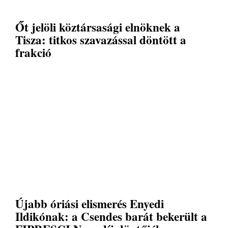
Őt jelöli köztársasági elnöknek a
Tisza: titkos szavazással döntött a
frakció
Újabb óriási elismerés Enyedi
Ildikónak: a Csendes barát bekerült a