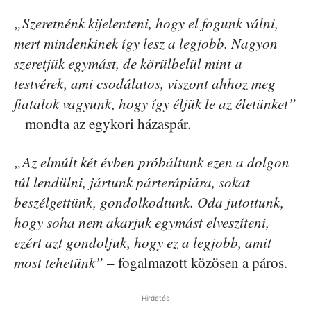
„Szeretnénk kijelenteni, hogy el fogunk válni,
mert mindenkinek így lesz a legjobb. Nagyon
szeretjük egymást, de körülbelül mint a
testvérek, ami csodálatos, viszont ahhoz meg
fiatalok vagyunk, hogy így éljük le az életünket”
– mondta az egykori házaspár.
„Az elmúlt két évben próbáltunk ezen a dolgon
túl lendülni, jártunk párterápiára, sokat
beszélgettünk, gondolkodtunk. Oda jutottunk,
hogy soha nem akarjuk egymást elveszíteni,
ezért azt gondoljuk, hogy ez a legjobb, amit
most tehetünk”
– fogalmazott közösen a páros.
Hirdetés