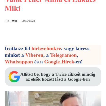
Miki
-
Írta:
Twice
2023/03/21
Facebook
Pinterest
WhatsApp
Iratkozz fel
hírlevelünkre
, vagy kövess
minket a
Viberen
, a
Telegramon
,
Whatsappon
és a
Google Hírek
-en!
Állítsd be, hogy a Twice cikkeit mindig
az elsők között lásd a Google-ben