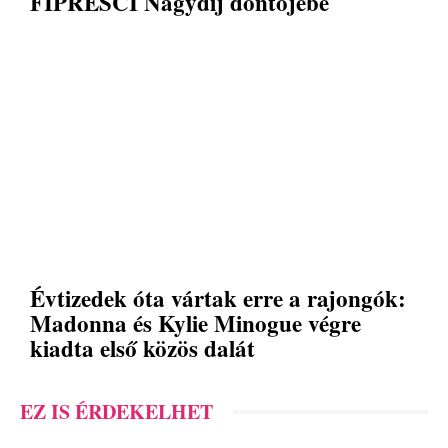
FIPRESCI Nagydíj döntőjébe
Évtizedek óta vártak erre a rajongók:
Madonna és Kylie Minogue végre
kiadta első közös dalát
EZ IS ÉRDEKELHET