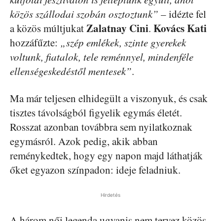
közös szállodai szobán osztoztunk”
– idézte fel
Zalatnay Cini
Kovács Kati
a közös múltjukat
.
hozzáfűzte:
„szép emlékek, szinte gyerekek
voltunk, fiatalok, tele reménnyel, mindenféle
ellenségeskedéstől mentesek”
.
Ma már teljesen elhidegült a viszonyuk, és csak
tisztes távolságból figyelik egymás életét.
Rosszat azonban továbbra sem nyilatkoznak
egymásról. Azok pedig, akik abban
reménykedtek, hogy egy napon majd láthatják
őket egyazon színpadon: ideje feladniuk.
Hirdetés
A három női legenda ugyanis nem tervez közös