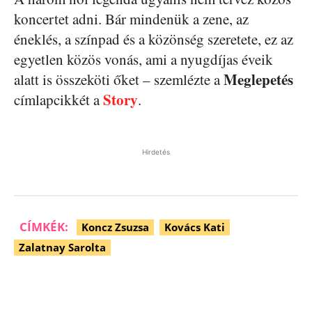
koncertet adni. Bár mindenük a zene, az
éneklés, a színpad és a közönség szeretete, ez az
egyetlen közös vonás, ami a nyugdíjas éveik
Meglepetés
alatt is összeköti őket – szemlézte a
Story
címlapcikkét a
.
Hirdetés
CÍMKÉK:
Koncz Zsuzsa
Kovács Kati
Zalatnay Sarolta
Facebook
Pinterest
WhatsApp