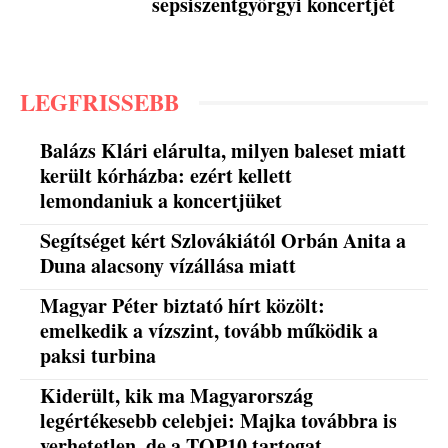
sepsiszentgyörgyi koncertjét
LEGFRISSEBB
Balázs Klári elárulta, milyen baleset miatt
került kórházba: ezért kellett
lemondaniuk a koncertjüket
Segítséget kért Szlovákiától Orbán Anita a
Duna alacsony vízállása miatt
Magyar Péter biztató hírt közölt:
emelkedik a vízszint, tovább működik a
paksi turbina
Kiderült, kik ma Magyarország
legértékesebb celebjei: Majka továbbra is
verhetetlen, de a TOP10 tartogat