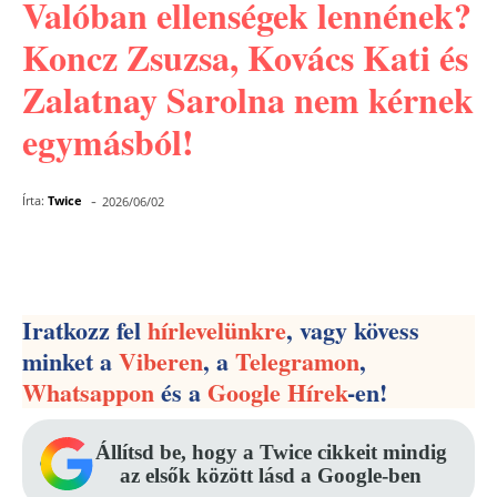
Valóban ellenségek lennének?
Koncz Zsuzsa, Kovács Kati és
Zalatnay Sarolna nem kérnek
egymásból!
-
Írta:
Twice
2026/06/02
Facebook
Pinterest
WhatsApp
Iratkozz fel
hírlevelünkre
, vagy kövess
minket a
Viberen
, a
Telegramon
,
Whatsappon
és a
Google Hírek
-en!
Állítsd be, hogy a Twice cikkeit mindig
az elsők között lásd a Google-ben