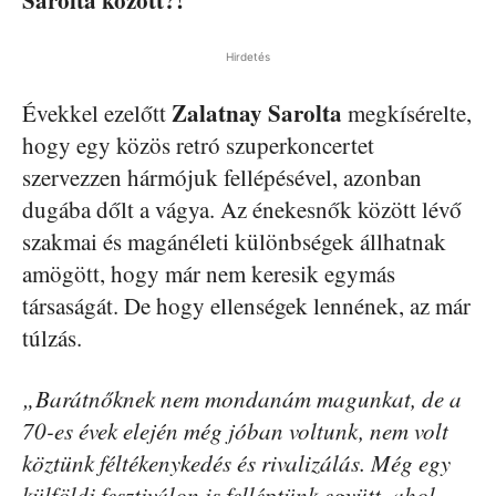
Hirdetés
Zalatnay Sarolta
Évekkel ezelőtt
megkísérelte,
hogy egy közös retró szuperkoncertet
szervezzen hármójuk fellépésével, azonban
dugába dőlt a vágya. Az énekesnők között lévő
szakmai és magánéleti különbségek állhatnak
amögött, hogy már nem keresik egymás
társaságát. De hogy ellenségek lennének, az már
túlzás.
„Barátnőknek nem mondanám magunkat, de a
70-es évek elején még jóban voltunk, nem volt
köztünk féltékenykedés és rivalizálás. Még egy
külföldi fesztiválon is felléptünk együtt, ahol