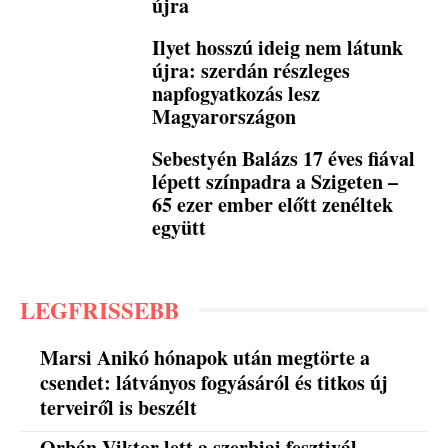
újra
Ilyet hosszú ideig nem látunk
újra: szerdán részleges
napfogyatkozás lesz
Magyarországon
Sebestyén Balázs 17 éves fiával
lépett színpadra a Szigeten –
65 ezer ember előtt zenéltek
együtt
LEGFRISSEBB
Marsi Anikó hónapok után megtörte a
csendet: látványos fogyásáról és titkos új
terveiről is beszélt
Orbán Viktor lett a szerbiai fesztivál