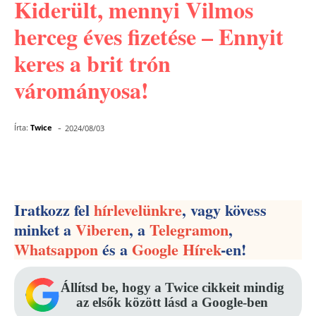
Kiderült, mennyi Vilmos
herceg éves fizetése – Ennyit
keres a brit trón
várományosa!
-
Írta:
Twice
2024/08/03
Facebook
Pinterest
WhatsApp
Iratkozz fel
hírlevelünkre
, vagy kövess
minket a
Viberen
, a
Telegramon
,
Whatsappon
és a
Google Hírek
-en!
Állítsd be, hogy a Twice cikkeit mindig
az elsők között lásd a Google-ben