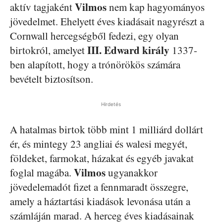
Vilmos
aktív tagjaként
nem kap hagyományos
jövedelmet. Ehelyett éves kiadásait nagyrészt a
Cornwall hercegségből fedezi, egy olyan
III. Edward király
birtokról, amelyet
1337-
ben alapított, hogy a trónörökös számára
bevételt biztosítson.
Hirdetés
A hatalmas birtok több mint 1 milliárd dollárt
ér, és mintegy 23 angliai és walesi megyét,
földeket, farmokat, házakat és egyéb javakat
Vilmos
foglal magába.
ugyanakkor
jövedelemadót fizet a fennmaradt összegre,
amely a háztartási kiadások levonása után a
számláján marad. A herceg éves kiadásainak