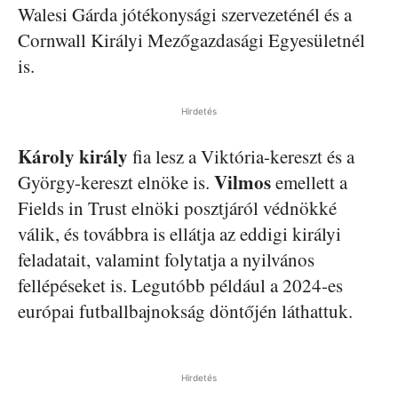
Walesi Gárda jótékonysági szervezeténél és a
Cornwall Királyi Mezőgazdasági Egyesületnél
is.
Hirdetés
Károly király
fia lesz a Viktória-kereszt és a
Vilmos
György-kereszt elnöke is.
emellett a
Fields in Trust elnöki posztjáról védnökké
válik, és továbbra is ellátja az eddigi királyi
feladatait, valamint folytatja a nyilvános
fellépéseket is. Legutóbb például a 2024-es
európai futballbajnokság döntőjén láthattuk.
Hirdetés