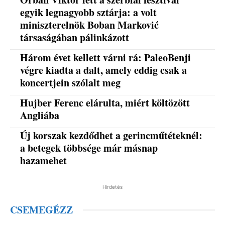
egyik legnagyobb sztárja: a volt
miniszterelnök Boban Marković
társaságában pálinkázott
Három évet kellett várni rá: PaleoBenji
végre kiadta a dalt, amely eddig csak a
koncertjein szólalt meg
Hujber Ferenc elárulta, miért költözött
Angliába
Új korszak kezdődhet a gerincműtéteknél:
a betegek többsége már másnap
hazamehet
Hirdetés
CSEMEGÉZZ