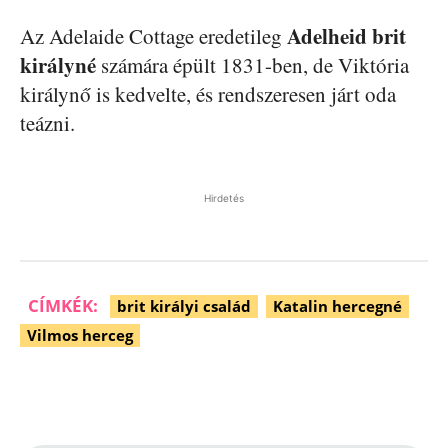
Adelheid brit
Az Adelaide Cottage eredetileg
királyné
számára épült 1831-ben, de Viktória
királynő is kedvelte, és rendszeresen járt oda
teázni.
Hirdetés
CÍMKÉK:
brit királyi család
Katalin hercegné
Vilmos herceg
Facebook
Pinterest
WhatsApp