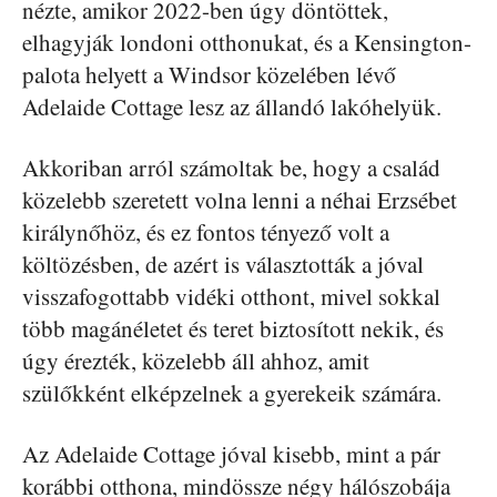
nézte, amikor 2022-ben úgy döntöttek,
elhagyják londoni otthonukat, és a Kensington-
palota helyett a Windsor közelében lévő
Adelaide Cottage lesz az állandó lakóhelyük.
Akkoriban arról számoltak be, hogy a család
közelebb szeretett volna lenni a néhai Erzsébet
királynőhöz, és ez fontos tényező volt a
költözésben, de azért is választották a jóval
visszafogottabb vidéki otthont, mivel sokkal
több magánéletet és teret biztosított nekik, és
úgy érezték, közelebb áll ahhoz, amit
szülőkként elképzelnek a gyerekeik számára.
Az Adelaide Cottage jóval kisebb, mint a pár
korábbi otthona, mindössze négy hálószobája