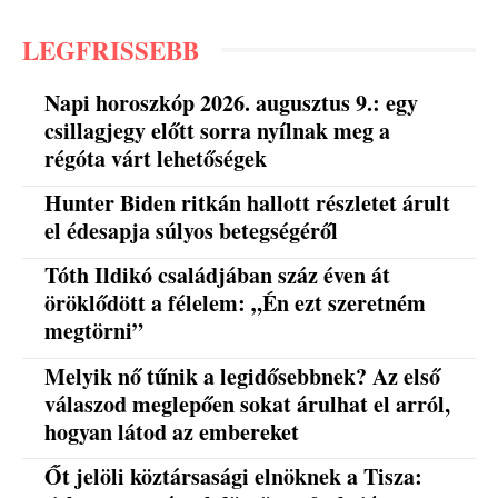
LEGFRISSEBB
Napi horoszkóp 2026. augusztus 9.: egy
csillagjegy előtt sorra nyílnak meg a
régóta várt lehetőségek
Hunter Biden ritkán hallott részletet árult
el édesapja súlyos betegségéről
Tóth Ildikó családjában száz éven át
öröklődött a félelem: „Én ezt szeretném
megtörni”
Melyik nő tűnik a legidősebbnek? Az első
válaszod meglepően sokat árulhat el arról,
hogyan látod az embereket
Őt jelöli köztársasági elnöknek a Tisza: