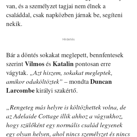
van, és a személyzet tagjai nem élnek a
családdal, csak napközben járnak be, segíteni
nekik.
Hirdetés
Bár a döntés sokakat meglepett, bennfentesek
Vilmos
Katalin
szerint
és
pontosan erre
vágytak.
„Azt hiszem, sokakat megleptek,
Duncan
amikor odaköltöztek”
– mondta
Larcombe
királyi szakértő.
„Rengeteg más helyre is költözhettek volna, de
az Adelaide Cottage illik ahhoz a vágyukhoz,
hogy szülőként egy normális család legyenek
egy olyan helyen, ahol nincs személyzet és nincs