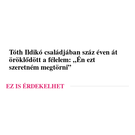
Tóth Ildikó családjában száz éven át
öröklődött a félelem: „Én ezt
szeretném megtörni”
EZ IS ÉRDEKELHET