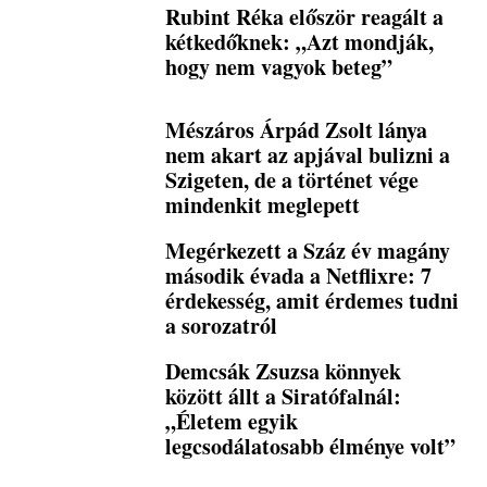
Rubint Réka először reagált a
kétkedőknek: „Azt mondják,
hogy nem vagyok beteg”
Mészáros Árpád Zsolt lánya
nem akart az apjával bulizni a
Szigeten, de a történet vége
mindenkit meglepett
Megérkezett a Száz év magány
második évada a Netflixre: 7
érdekesség, amit érdemes tudni
a sorozatról
Demcsák Zsuzsa könnyek
között állt a Siratófalnál:
„Életem egyik
legcsodálatosabb élménye volt”