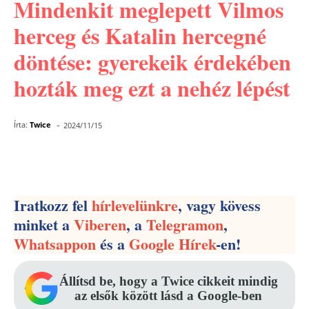
Mindenkit meglepett Vilmos
herceg és Katalin hercegné
döntése: gyerekeik érdekében
hozták meg ezt a nehéz lépést
-
Írta:
Twice
2024/11/15
Facebook
Pinterest
WhatsApp
Iratkozz fel
hírlevelünkre
, vagy kövess
minket a
Viberen
, a
Telegramon
,
Whatsappon
és a
Google Hírek
-en!
Állítsd be, hogy a Twice cikkeit mindig
az elsők között lásd a Google-ben