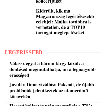
koncertjüket
Kiderült, kik ma
Magyarország legértékesebb
celebjei: Majka továbbra is
verhetetlen, de a TOP10
tartogat meglepetéseket
LEGFRISSEBB
Válassz egyet a három tárgy közül: a
döntésed megmutathatja, mi a legnagyobb
erősséged
Javult a Duna vízállása Paksnál, de újabb
problémák jelentkeztek az atomerőmű
környékén
Hosszú hallgatás után megszólalt a TV2: