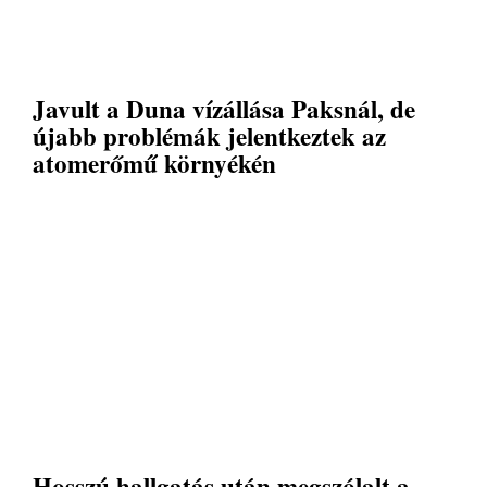
Javult a Duna vízállása Paksnál, de
újabb problémák jelentkeztek az
atomerőmű környékén
Hosszú hallgatás után megszólalt a