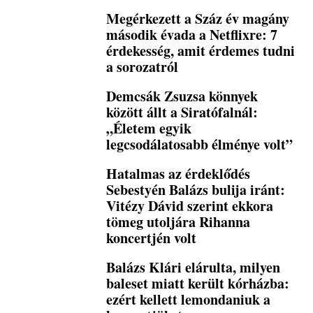
Megérkezett a Száz év magány
második évada a Netflixre: 7
érdekesség, amit érdemes tudni
a sorozatról
Demcsák Zsuzsa könnyek
között állt a Siratófalnál:
„Életem egyik
legcsodálatosabb élménye volt”
Hatalmas az érdeklődés
Sebestyén Balázs bulija iránt:
Vitézy Dávid szerint ekkora
tömeg utoljára Rihanna
koncertjén volt
Balázs Klári elárulta, milyen
baleset miatt került kórházba:
ezért kellett lemondaniuk a