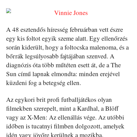
A 48 esztendős híresség februárban vett észre
egy kis foltot egyik szeme alatt. Egy ellenőrzés
során kiderült, hogy a foltocska malenoma, és a
bőrrák legsúlyosabb fajtájában szenved. A
diagnózis óta több műtéten esett át, de a The
Sun című lapnak elmondta: minden erejével
küzdeni fog a betegség ellen.
Az egykori brit profi futballjátékos olyan
filmekben szerepelt, mint a Kardhal, a Blöff
vagy az X-Men: Az ellenállás vége. Az utóbbi
időben is tucatnyi filmben dolgozott, amelyek
idén vagy jövőre kerülnek a mozikba.