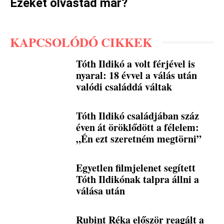
Ezeket olvastad már?
KAPCSOLÓDÓ CIKKEK
Tóth Ildikó a volt férjével is
nyaral: 18 évvel a válás után
valódi családdá váltak
Tóth Ildikó családjában száz
éven át öröklődött a félelem:
„Én ezt szeretném megtörni”
Egyetlen filmjelenet segített
Tóth Ildikónak talpra állni a
válása után
Rubint Réka először reagált a