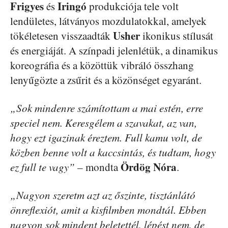
Frigyes
Iringó
és
produkciója tele volt
lendületes, látványos mozdulatokkal, amelyek
Usher
tökéletesen visszaadták
ikonikus stílusát
és energiáját. A színpadi jelenlétük, a dinamikus
koreográfia és a közöttük vibráló összhang
lenyűgözte a zsűrit és a közönséget egyaránt.
„Sok mindenre számítottam a mai estén, erre
speciel nem. Keresgélem a szavakat, az van,
hogy ezt igazinak éreztem. Full kamu volt, de
közben benne volt a kaccsintás, és tudtam, hogy
Ördög Nóra
ez full te vagy”
– mondta
.
„Nagyon szeretm azt az őszinte, tisztánlátó
önreflexiót, amit a kisfilmben mondtál. Ebben
nagyon sok mindent beletettél, lépést nem, de