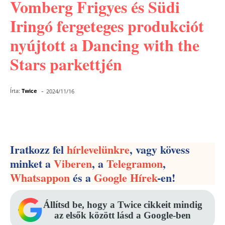
Vomberg Frigyes és Südi
Iringó fergeteges produkciót
nyújtott a Dancing with the
Stars parkettjén
-
Írta:
Twice
2024/11/16
Facebook
Pinterest
WhatsApp
Iratkozz fel
hírlevelünkre
, vagy kövess
minket a
Viberen
, a
Telegramon
,
Whatsappon
és a
Google Hírek
-en!
Állítsd be, hogy a Twice cikkeit mindig
az elsők között lásd a Google-ben