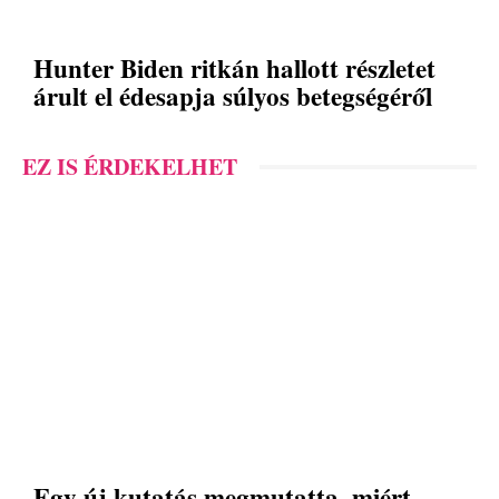
Hunter Biden ritkán hallott részletet
árult el édesapja súlyos betegségéről
EZ IS ÉRDEKELHET
Egy új kutatás megmutatta, miért