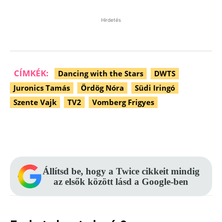
Hirdetés
CÍMKÉK:
Dancing with the Stars
DWTS
Juronics Tamás
Ördög Nóra
Südi Iringó
Szente Vajk
TV2
Vomberg Frigyes
Facebook
Pinterest
WhatsApp
Állítsd be, hogy a Twice cikkeit mindig
az elsők között lásd a Google-ben