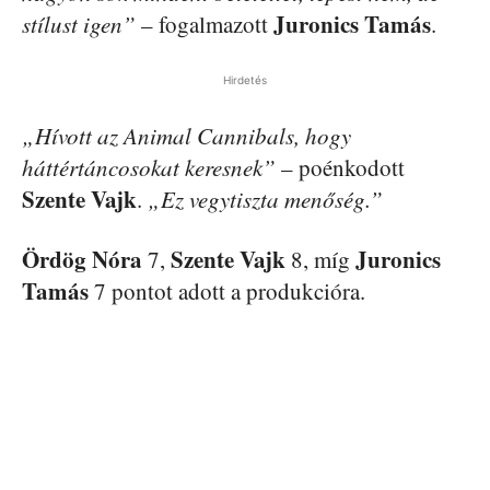
Juronics Tamás
stílust igen”
– fogalmazott
.
Hirdetés
„Hívott az Animal Cannibals, hogy
háttértáncosokat keresnek”
– poénkodott
Szente Vajk
.
„Ez vegytiszta menőség.”
Ördög Nóra
Szente Vajk
Juronics
7,
8, míg
Tamás
7 pontot adott a produkcióra.