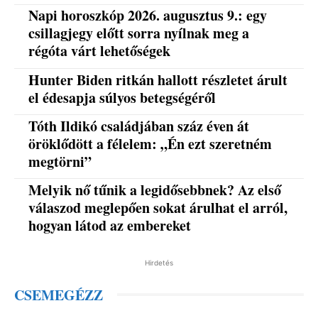
Napi horoszkóp 2026. augusztus 9.: egy
csillagjegy előtt sorra nyílnak meg a
régóta várt lehetőségek
Hunter Biden ritkán hallott részletet árult
el édesapja súlyos betegségéről
Tóth Ildikó családjában száz éven át
öröklődött a félelem: „Én ezt szeretném
megtörni”
Melyik nő tűnik a legidősebbnek? Az első
válaszod meglepően sokat árulhat el arról,
hogyan látod az embereket
Hirdetés
CSEMEGÉZZ