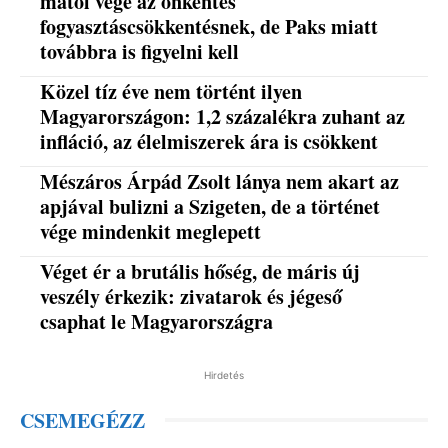
mától vége az önkéntes
fogyasztáscsökkentésnek, de Paks miatt
továbbra is figyelni kell
Közel tíz éve nem történt ilyen
Magyarországon: 1,2 százalékra zuhant az
infláció, az élelmiszerek ára is csökkent
Mészáros Árpád Zsolt lánya nem akart az
apjával bulizni a Szigeten, de a történet
vége mindenkit meglepett
Véget ér a brutális hőség, de máris új
veszély érkezik: zivatarok és jégeső
csaphat le Magyarországra
Hirdetés
CSEMEGÉZZ