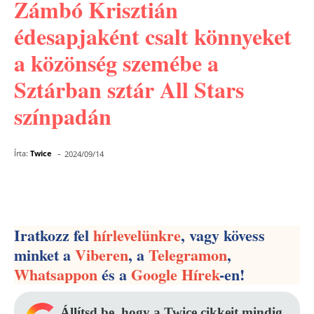
Zámbó Krisztián
édesapjaként csalt könnyeket
a közönség szemébe a
Sztárban sztár All Stars
színpadán
-
Írta:
Twice
2024/09/14
Facebook
Pinterest
WhatsApp
Iratkozz fel
hírlevelünkre
, vagy kövess
minket a
Viberen
, a
Telegramon
,
Whatsappon
és a
Google Hírek
-en!
Állítsd be, hogy a Twice cikkeit mindig