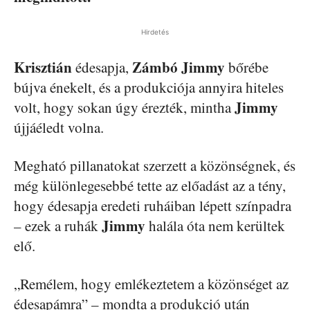
Hirdetés
Krisztián
Zámbó Jimmy
édesapja,
bőrébe
bújva énekelt, és a produkciója annyira hiteles
Jimmy
volt, hogy sokan úgy érezték, mintha
újjáéledt volna.
Megható pillanatokat szerzett a közönségnek, és
még különlegesebbé tette az előadást az a tény,
hogy édesapja eredeti ruháiban lépett színpadra
Jimmy
– ezek a ruhák
halála óta nem kerültek
elő.
„Remélem, hogy emlékeztetem a közönséget az
édesapámra” – mondta a produkció után