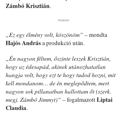
Zámbó Krisztián
.
Hirdetés
„Ez egy élmény volt, köszönöm”
– mondta
Hajós András
a produkció után.
„Én nagyon féltem, őszinte leszek Krisztián,
hogy az édesapád, akinek utánozhatatlan
hangja volt, hogy ezt te hogy tudod hozni, mit
kell mondanom… de én meglepődtem, mert
nagyon sok pillanatban hallottam őt (szerk.
Liptai
megj. Zámbó Jimmyt)”
– fogalmazott
Claudia
.