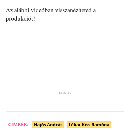
Az alábbi videóban visszanézheted a
produkciót!
Hirdetés
CÍMKÉK:
Hajós András
Lékai-Kiss Ramóna