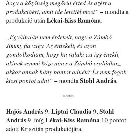
hogy a közönség megőrül érted és azért a
produkcióért, amit ide letettél most”
– mondta a
Lékai-Kiss Ramóna
produkció után
.
„Egyáltalán nem érdekelt, hogy a Zámbó
Jimmy fia vagy. Az érdekelt, és azon
gondolkodtam, hogy ha valaki ezt így énekli,
akinek semmi köze nincs a Zámbó családhoz,
akkor annak hány pontot adnék? És nem fogok
Stohl András
kicsi pontot adni”
– mondta
.
Hirdetés
Hajós András
Liptai Claudia
Stohl
9,
9,
András
Lékai-Kiss Ramóna
9, míg
10 pontot
adott Krisztián produkciójára.