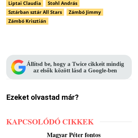
Liptai Claudia
Stohl András
Sztárban sztár All Stars
Zámbó Jimmy
Zámbó Krisztián
Facebook
Pinterest
WhatsApp
Állítsd be, hogy a Twice cikkeit mindig
az elsők között lásd a Google-ben
Ezeket olvastad már?
KAPCSOLÓDÓ CIKKEK
Magyar Péter fontos