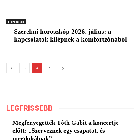
Horoszkóp
Szerelmi horoszkóp 2026. július: a
kapcsolatok kilépnek a komfortzónából
3
4
5
LEGFRISSEBB
Megfenyegették Tóth Gabit a koncertje
előtt: „Szerveznek egy csapatot, és
megdobálnak”