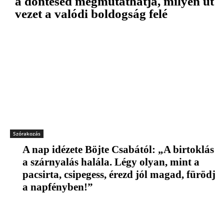
a döntésed megmutathatja, milyen út
vezet a valódi boldogság felé
Szórakozás
A nap idézete Böjte Csabától: „A birtoklás
a szárnyalás halála. Légy olyan, mint a
pacsirta, csipegess, érezd jól magad, fürödj
a napfényben!”