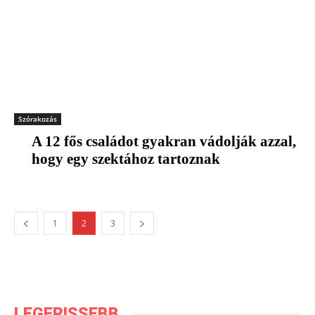
Szórakozás
A 12 fős családot gyakran vádolják azzal,
hogy egy szektához tartoznak
1
2
3
LEGFRISSEBB