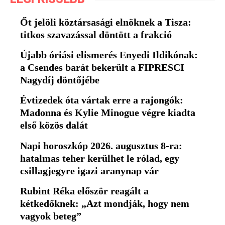
Őt jelöli köztársasági elnöknek a Tisza:
titkos szavazással döntött a frakció
Újabb óriási elismerés Enyedi Ildikónak:
a Csendes barát bekerült a FIPRESCI
Nagydíj döntőjébe
Évtizedek óta vártak erre a rajongók:
Madonna és Kylie Minogue végre kiadta
első közös dalát
Napi horoszkóp 2026. augusztus 8-ra:
hatalmas teher kerülhet le rólad, egy
csillagjegyre igazi aranynap vár
Rubint Réka először reagált a
kétkedőknek: „Azt mondják, hogy nem
vagyok beteg”